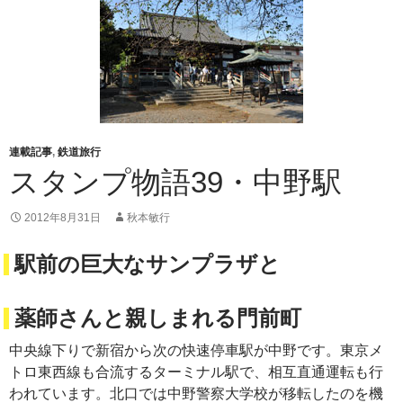
連載記事
,
鉄道旅行
スタンプ物語39・中野駅
2012年8月31日
秋本敏行
駅前の巨大なサンプラザと
薬師さんと親しまれる門前町
中央線下りで新宿から次の快速停車駅が中野です。東京メ
トロ東西線も合流するターミナル駅で、相互直通運転も行
われています。北口では中野警察大学校が移転したのを機