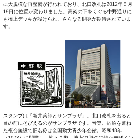
に大規模な再整備が行われており、北口改札は2012年５月
19日に位置が変わりました。高架の下をくぐる中野通りに
も橋上デッキが設けられ、さらなる開発が期待されていま
す。
スタンプは「新井薬師とサンプラザ」。北口改札を出ると
目の前にそびえるのがサンプラザです。音楽、宿泊を兼ね
た複合施設で旧名称は全国勤労青少年会館。昭和48年
（1973）に開業し、地下２階、地上21階の独特なデザイン