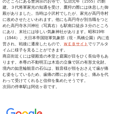
のところにある曹洞宗のお寺で、弘治元年（1555）の創
建。３代将軍家光の知遇を受け、鷹狩の際には休息した御
殿がありました。当時は小沢村でしたが、家光が高円寺村
に改めさせたといわれます。他にも高円寺が別当職をつと
めた高円寺氷川神社（写真右）も駅南口徒歩３分のところ
にあり、末社には珍しい気象神社があります。昭和19年
（1944）、大日本帝国陸軍気象部（現・馬橋公園）内に造
営され、戦後に遷座したもので、
ＷＥＢサイト
でリアルタ
イムに様子を見ることができます。
商店街近くには寝殿造の本堂と庭園が目をひく長仙寺もあ
ります。本尊の不動明王は木造の立像で区の有形文化財。
境内の如意輪観音の石仏は、観音様が頬をおさえて歯が痛
む姿をしているため、歯痛の際にお参りすると、痛みを代
わって受けてくれると信仰を集めたそうです。
次回の停車駅は阿佐ヶ谷です。