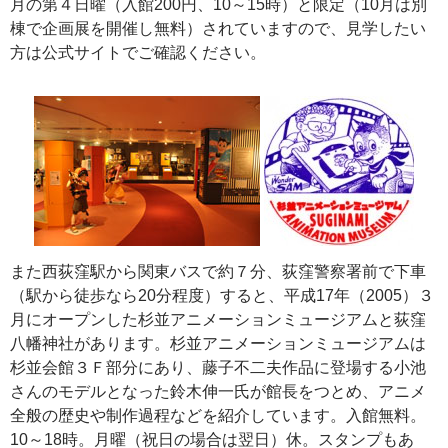
月の第４日曜（入館200円、10～15時）と限定（10月は別
棟で企画展を開催し無料）されていますので、見学したい
方は公式サイトでご確認ください。
また西荻窪駅から関東バスで約７分、荻窪警察署前で下車
（駅から徒歩なら20分程度）すると、平成17年（2005）３
月にオープンした杉並アニメーションミュージアムと荻窪
八幡神社があります。杉並アニメーションミュージアムは
杉並会館３Ｆ部分にあり、藤子不二夫作品に登場する小池
さんのモデルとなった鈴木伸一氏が館長をつとめ、アニメ
全般の歴史や制作過程などを紹介しています。入館無料。
10～18時。月曜（祝日の場合は翌日）休。スタンプもあ