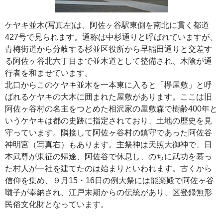
ケヤキ並木(写真左)は、阿佐ヶ谷駅東側を南北に貫く都道
427号で見られます。通称は中杉通りと呼ばれていますが、
青梅街道から分岐する杉並区役所から早稲田通りと交差す
る阿佐ヶ谷北六丁目まで並木道として整備され、木陰が通
行者を和ませています。
北口からこのケヤキ並木を一本東に入ると「欅屋敷」と呼
ばれるケヤキの大木に囲まれた屋敷があります。ここは旧
阿佐ヶ谷村の名主をつとめた相沢家の屋敷森で樹齢400年と
いうケヤキは都の史跡に指定されており、土地の歴史を見
守っています。隣接して阿佐ヶ谷村の鎮守であった阿佐谷
神明宮（写真右）もあります。主祭神は天照大御神で、日
本武尊が東征の帰途、阿佐谷で休息し、のちに武功を慕っ
た村人が一社を建てたのは始まりといわれます。古くから
信仰を集め、９月15・16日の例大祭には能楽殿で阿佐ヶ谷
囃子が奉納され、江戸末期からの伝統があり、区登録無形
民俗文化財となっています。