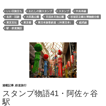
いい日旅立ち
わたしの旅スタンプ
スタンプ
中央本線
名所・旧跡
大田黒公園
天沼弁天池公園
杉並区立郷土博物館分館
東京支社
東京都
東日本旅客鉄道（JR東日本）
総武線
駅・鉄道施設
連載記事
,
鉄道旅行
スタンプ物語41・阿佐ヶ谷
駅