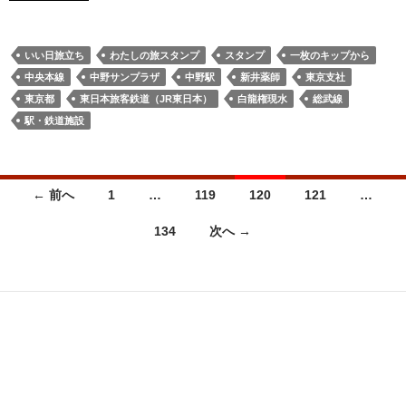
いい日旅立ち
わたしの旅スタンプ
スタンプ
一枚のキップから
中央本線
中野サンプラザ
中野駅
新井薬師
東京支社
東京都
東日本旅客鉄道（JR東日本）
白龍権現水
総武線
駅・鉄道施設
投
← 前へ
1
…
119
120
121
…
稿
134
次へ →
ナ
ビ
ゲ
ー
シ