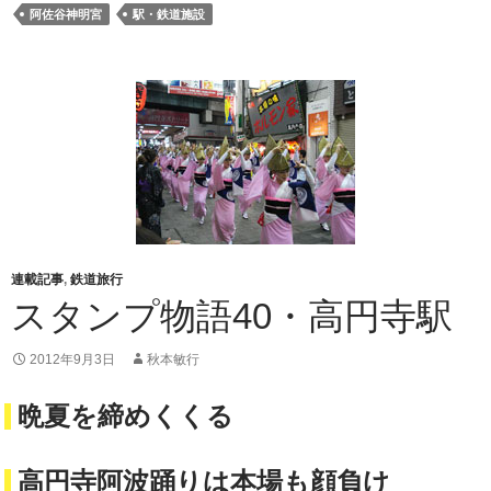
阿佐谷神明宮
駅・鉄道施設
連載記事
,
鉄道旅行
スタンプ物語40・高円寺駅
2012年9月3日
秋本敏行
晩夏を締めくくる
高円寺阿波踊りは本場も顔負け