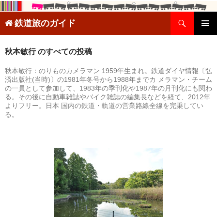
検
鉄道旅のガイド
索
コ
メインメ
ン
ニュー
テ
秋本敏行 のすべての投稿
ン
秋本敏行：のりものカメラマン 1959年生まれ。鉄道ダイヤ情報〔弘
ツ
済出版社(当時)〕の1981年冬号から1988年までカ メラマン・チーム
へ
の一員として参加して、1983年の季刊化や1987年の月刊化にも関わ
ス
る。その後に自動車雑誌やバイク雑誌の編集長などを経て、2012年
キ
よりフリー。日本 国内の鉄道・軌道の営業路線全線を完乗してい
ッ
る。
プ