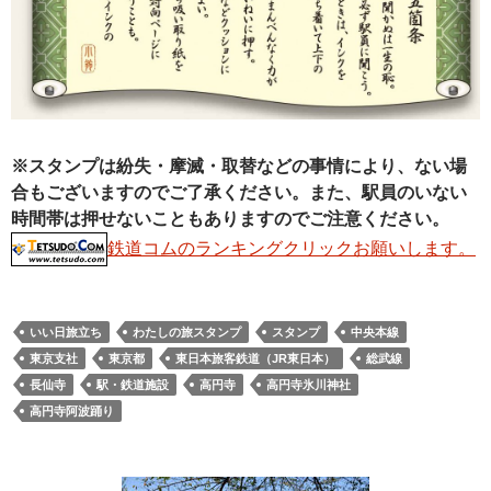
※スタンプは紛失・摩滅・取替などの事情により、ない場
合もございますのでご了承ください。また、駅員のいない
時間帯は押せないこともありますのでご注意ください。
鉄道コムのランキングクリックお願いします。
いい日旅立ち
わたしの旅スタンプ
スタンプ
中央本線
東京支社
東京都
東日本旅客鉄道（JR東日本）
総武線
長仙寺
駅・鉄道施設
高円寺
高円寺氷川神社
高円寺阿波踊り