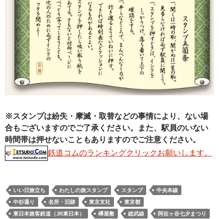
※スタンプは紛失・摩滅・取替などの事情により、ない場
合もございますのでご了承ください。また、駅員のいない
時間帯は押せないこともありますのでご注意ください。
鉄道コムのランキングクリックお願いします。
いい日旅立ち
わたしの旅スタンプ
スタンプ
中央本線
中杉通り
名所・旧跡
東京支社
東京都
東日本旅客鉄道（JR東日本）
欅屋敷
総武線
阿佐ヶ谷七夕まつり