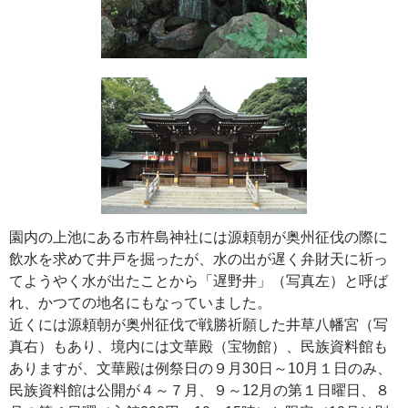
園内の上池にある市杵島神社には源頼朝が奥州征伐の際に
飲水を求めて井戸を掘ったが、水の出が遅く弁財天に祈っ
てようやく水が出たことから「遅野井」（写真左）と呼ば
れ、かつての地名にもなっていました。
近くには源頼朝が奥州征伐で戦勝祈願した井草八幡宮（写
真右）もあり、境内には文華殿（宝物館）、民族資料館も
ありますが、文華殿は例祭日の９月30日～10月１日のみ、
民族資料館は公開が４～７月、９～12月の第１日曜日、８