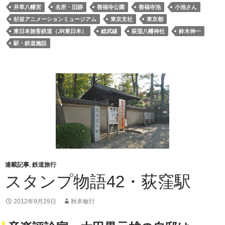
井草八幡宮
名所・旧跡
善福寺公園
善福寺池
小池さん
杉並アニメーションミュージアム
東京支社
東京都
東日本旅客鉄道（JR東日本）
総武線
荻窪八幡神社
鈴木伸一
駅・鉄道施設
連載記事
,
鉄道旅行
スタンプ物語42・荻窪駅
2012年9月29日
秋本敏行