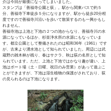
介は今回が最後になってしまいました。
スタンプは「善福寺公園と荻」。駅から関東バスで約５
分、善福寺下車徒歩５分になりますが、駅から徒歩20分程
度ですので善福寺川沿いを歩いて散策するのも一興かもし
れません。
善福寺池は上池と下池の２つの池からなり、善福寺川の水
源になっているほか、杉並浄水所の水源にもなっていま
す。都立公園として整備されたのは昭和36年（1961）です
が、古来より湧水池として知られていました。周辺には武
蔵野の雑木林が残り、春はサクラ、秋は荻の名所として知
られています。ただ、上池と下池ではかなり趣が違い、上
池はボート場（土・日曜、祝日のみ営業）があって遊ぶこ
とができますが、下池は湿生植物の保護がされており、荻
の見られるのは下池になります。