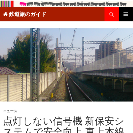
検
鉄道旅のガイド
索
コ
メインメ
ン
ニュー
テ
ン
ツ
へ
ス
キ
ッ
プ
ニュース
点灯しない信号機 新保安シ
ステムで安全向上 東上本線