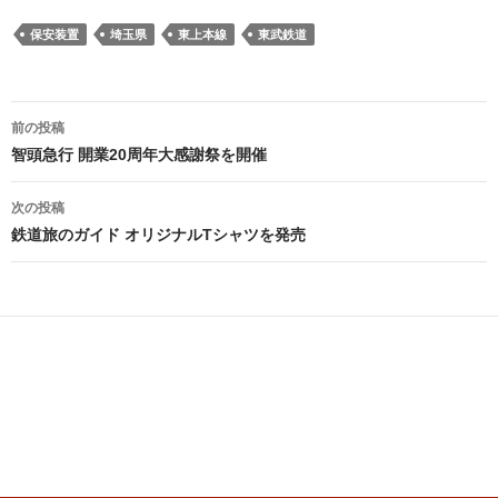
保安装置
埼玉県
東上本線
東武鉄道
投
前の投稿
稿
智頭急行 開業20周年大感謝祭を開催
ナ
次の投稿
ビ
鉄道旅のガイド オリジナルTシャツを発売
ゲ
ー
シ
ョ
ン