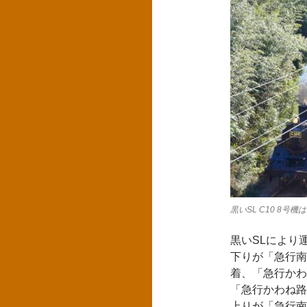
黒いSL C10 8
黒いSLにより
下りが「急行南ア
着、「急行かわね
「急行かわね路3
上りが「急行南ア