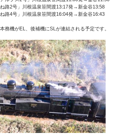
路2号」川根温泉笹間渡13:17発→新金谷13:58
路4号」川根温泉笹間渡16:04発→新金谷16:43
本務機がEL、後補機にSLが連結される予定です。