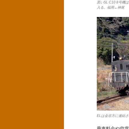
黒いSL C10 8
入る。福用←神尾
ELは金谷方に連結さ
乗車料金や空席