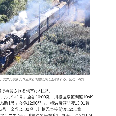
号機は、大井川本線 川根温泉笹間渡駅方に連結される。福用←神尾
運行再開される列車は3往路。
ルプス1号」金谷10:00発→川根温泉笹間渡10:49
路1号」金谷12:00発→川根温泉笹間渡13:01着、
号」金谷15:00発→川根温泉笹間渡15:51着。
ルプス2号」川根温泉笹間渡11:00発→金谷11:50