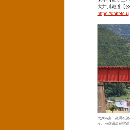
大井川鐵道【公
https://daitetsu.
大井川第一橋梁を渡る
ル。川根温泉笹間渡