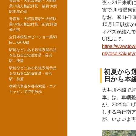
青森県・大鰐温泉駅～大鰐駅
夜～24日未明
乗り換え施設拝見…後篇:大鰐
害で 川根温泉
駅本屋の部
なお、家山-千
青森県・大鰐温泉駅〜大鰐駅
10月1日以後
乗り換え施設拝見…前篇:跨線
橋の部
ィバスが結んで
全日本模型ホビーショー第63
URLにて。
回…KATO篇
https://www.to
駅前などにある鉄道系展示品
nkyoseisaku/ty
を訪ねる(15)滋賀県・長浜
駅…後篇
駅前などにある鉄道系展示品
初夏から運
を訪ねる(15)滋賀県・長浜
日から本
駅…前篇
横浜汽車道を都市索道・エア
大井川本線で運
キャビンで空中散歩
車」は、車輌整
が、2025年11
しする急行南ア
が、いよいよ再