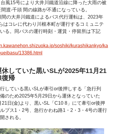
に台風15号により大井川鐵道沿線に降った大雨の被
笹間渡-千頭 間の線路が不通になっている。
頭間の大井川鐵道によるバス代行運転は、2023年
からはコレに代わり川根本町が運行するコミュニテ
いる。
同バスの運行時刻・運賃・停留所は下記
wn.kawanehon.shizuoka.jp/soshiki/kurashikankyo/ka
oueibasu/13386.html
休していた黒いSLが2025年11月21
線復帰
行している黒いSLが牽引or後押しする「急行列
備のため2025年5月29日から運休となっていた
月21日(金)より、黒いSL「C10 8」にて牽引or後押
ルプス1・2号、急行かわね路1・2・3・4号の運行
開される。