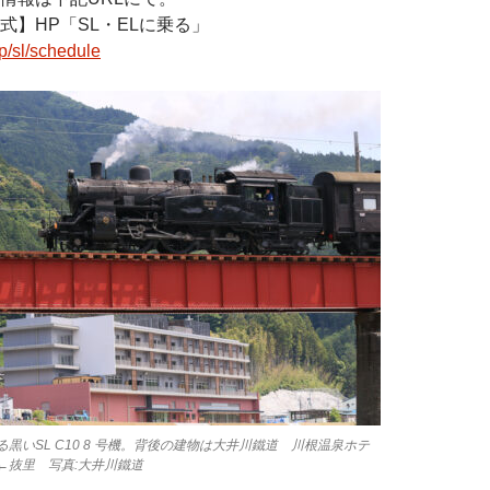
式】HP「SL・ELに乗る」
jp/sl/schedule
黒いSL C10 8 号機。背後の建物は大井川鐵道 川根温泉ホテ
←抜里 写真:大井川鐵道