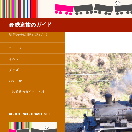
検
鉄道旅のガイド
索
切符片手に旅行に行こう
ニュース
イベント
グッズ
お知らせ
「鉄道旅のガイド」とは
ABOUT RAIL-TRAVEL.NET