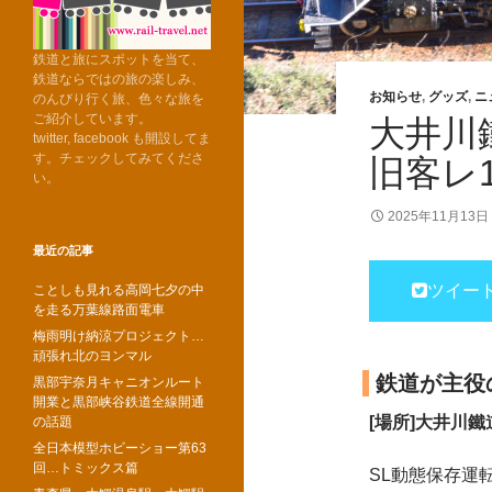
鉄道と旅にスポットを当て、
鉄道ならではの旅の楽しみ、
お知らせ
,
グッズ
,
ニ
のんびり行く旅、色々な旅を
ご紹介しています。
大井川
twitter, facebook も開設してま
す。チェックしてみてくださ
旧客レ
い。
2025年11月13日
最近の記事
ツイー
ことしも見れる高岡七夕の中
を走る万葉線路面電車
梅雨明け納涼プロジェクト…
頑張れ北のヨンマル
鉄道が主役
黒部宇奈月キャニオンルート
開業と黒部峡谷鉄道全線開通
[場所]大井川鐵
の話題
全日本模型ホビーショー第63
回…トミックス篇
SL動態保存運転