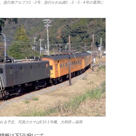
号機は、急行南アルプス1・2号、急行かわね路1・2・3・4号の運用に
れる予定。写真のカマはE10 1号機。大和田→福用
情報は下記URLにて。