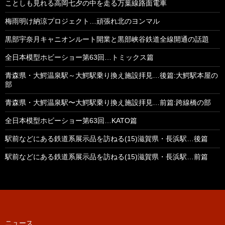
ことしも見れる高岡七夕の中を走る万葉線路面電車
梅雨明け納涼プロジェクト…頑張れ北のヨンマル
黒部宇奈月キャニオンルート開業と黒部峡谷鉄道全線開通の話題
全日本模型ホビーショー第63回…トミックス篇
青森県・大鰐温泉駅～大鰐駅乗り換え施設拝見…後篇:大鰐駅本屋の
部
青森県・大鰐温泉駅〜大鰐駅乗り換え施設拝見…前篇:跨線橋の部
全日本模型ホビーショー第63回…KATO篇
駅前などにある鉄道系展示品を訪ねる(15)滋賀県・長浜駅…後篇
駅前などにある鉄道系展示品を訪ねる(15)滋賀県・長浜駅…前篇
ニュース