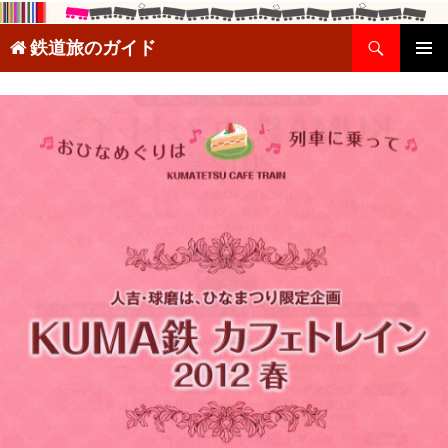
検
鉄道旅のガイド
索
コ
メインメ
ン
ニュー
テ
ン
ツ
へ
ス
キ
ッ
プ