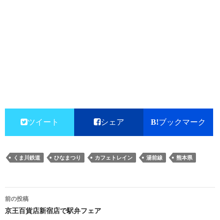
ツイート
シェア
ブックマーク
くま川鉄道
ひなまつり
カフェトレイン
湯前線
熊本県
投
前の投稿
稿
京王百貨店新宿店で駅弁フェア