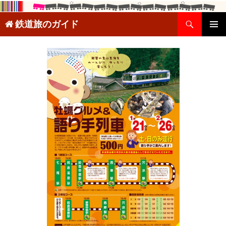
検
鉄道旅のガイド
索
コ
メインメ
ン
ニュー
テ
ン
ツ
へ
ス
キ
ッ
プ