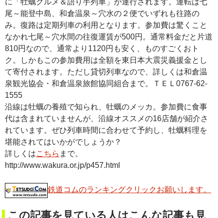
に「牡蠣グルメ＆語り手列車」が運行されます。運転は七
尾～能登中島、和倉温泉～穴水の２便でいずれも往路の
み。復路は定期列車の利用となります。参加費は驚くこと
なかれ七尾～穴水間の往復運賃が500円。通常料金だと片道
810円なので、通常より1120円も安く、ものすごくおト
ク。しかもこの参加費用は全額を東日本大震災義援金とし
て寄付されます。ただし貸切列車なので、詳しくは和倉温
泉観光協会・和倉温泉旅館協同組合まで。ＴＥＬ0767-62-
1555
沿線は牡蠣の養殖で知られ、牡蠣のメッカ。参加費に食事
代は含まれていませんが、沿線オススメの16店舗が紹介さ
れています。ぜひ列車時間に合わせて予約し、牡蠣料理を
堪能されてはいかがでしょうか？
詳しくは
こちら
まで。
http://www.wakura.or.jp/p457.html
鉄道コムのランキングクリックお願いします。
この記事を見ている人はこんな記事も見