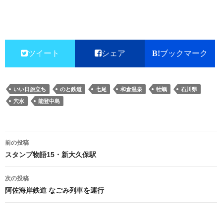
ツイート
シェア
ブックマーク
いい日旅立ち
のと鉄道
七尾
和倉温泉
牡蠣
石川県
穴水
能登中島
投
前の投稿
稿
スタンプ物語15・新大久保駅
ナ
次の投稿
ビ
阿佐海岸鉄道 なごみ列車を運行
ゲ