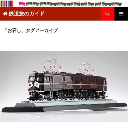
検
鉄道旅のガイド
索
コ
メインメ
ン
ニュー
テ
「お召し」タグアーカイブ
ン
ツ
へ
ス
キ
ッ
プ