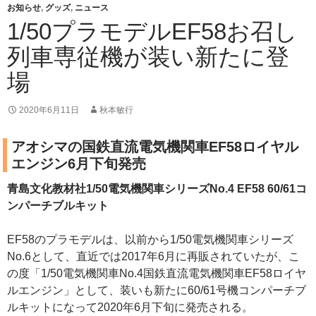
お知らせ
,
グッズ
,
ニュース
1/50プラモデルEF58お召し
列車専従機が装い新たに登
場
2020年6月11日
秋本敏行
アオシマの国鉄直流電気機関車EF58ロイヤル
エンジン6月下旬発売
青島文化教材社1/50電気機関車シリーズNo.4 EF58 60/61コ
ンパーチブルキット
EF58のプラモデルは、以前から1/50電気機関車シリーズ
No.6として、直近では2017年6月に再販されていたが、こ
の度「1/50電気機関車No.4国鉄直流電気機関車EF58ロイヤ
ルエンジン」として、装いも新たに60/61号機コンパーチブ
ルキットになって2020年6月下旬に発売される。