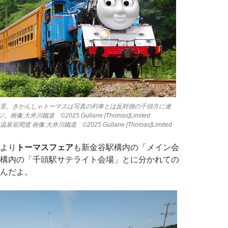
抜里。きかんしゃトーマスは写真の列車とは反対側の千頭方に連
:大井川鐵道 ©2025 Gullane [Thomas]Limited
間渡 画像:大井川鐵道 ©2025 Gullane [Thomas]Limited
より
トーマスフェア
も新金谷駅構内の「メイン会
構内の「千頭駅サテライト会場」とに分かれての
んだよ。