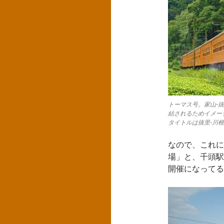
トーマス号。家山-
結されるためイメージ。画像
タイトルは抜里-川根温泉笹
なので、これに
場」と、千頭駅
開催になってる