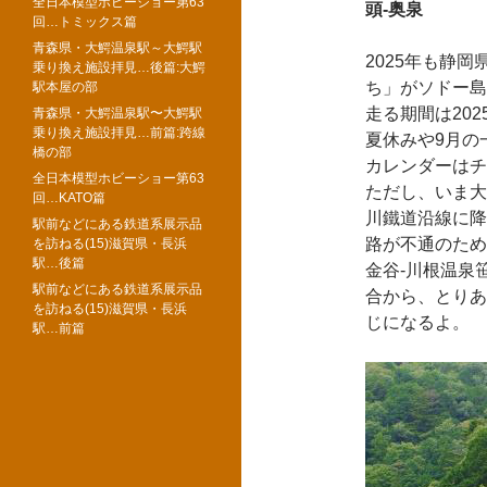
全日本模型ホビーショー第63
頭-奥泉
回…トミックス篇
青森県・大鰐温泉駅～大鰐駅
2025年も静
乗り換え施設拝見…後篇:大鰐
ち」がソドー島
駅本屋の部
走る期間は202
青森県・大鰐温泉駅〜大鰐駅
乗り換え施設拝見…前篇:跨線
夏休みや9月の
橋の部
カレンダーはチ
全日本模型ホビーショー第63
ただし、いま大
回…KATO篇
川鐵道沿線に降
駅前などにある鉄道系展示品
路が不通のため
を訪ねる(15)滋賀県・長浜
駅…後篇
金谷-川根温泉
駅前などにある鉄道系展示品
合から、とりあ
を訪ねる(15)滋賀県・長浜
じになるよ。
駅…前篇