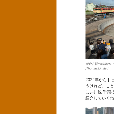
新金谷駅の転車台に乗る
[Thomas]Limited
2022年から
うけれど、こと
に井川線 千頭
紹介していくね