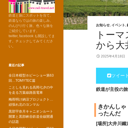
鉄道と旅にスポットを当て、
鉄道ならではの旅の楽しみ、
お知らせ
,
イベント
,
のんびり行く旅、色々な旅を
ご紹介しています。
トーマス
twitter, facebook も開設してま
す。チェックしてみてくださ
から大
い。
2025年4月18日
最近の記事
ツイー
全日本模型ホビーショー第63
回…TOMYTEC篇
ことしも見れる高岡七夕の中
鉄道が主役の旅
を走る万葉線路面電車
梅雨明け納涼プロジェクト…
頑張れ北のヨンマル
きかんしゃ
黒部宇奈月キャニオンルート
ったんだ
開業と黒部峡谷鉄道全線開通
の話題
[場所]大井川鐵