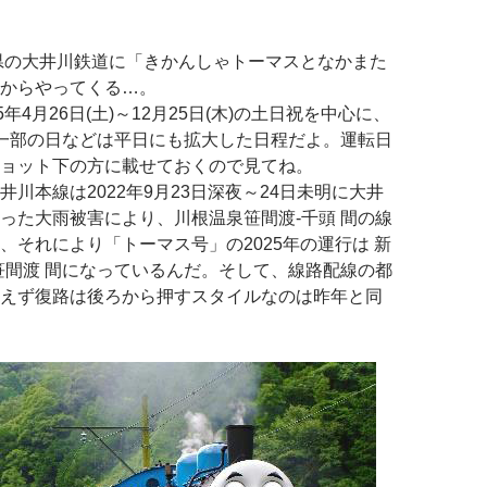
岡県の大井川鉄道に「きかんしゃトーマスとなかまた
からやってくる…。
5年4月26日(土)～12月25日(木)の土日祝を中心に、
一部の日などは平日にも拡大した日程だよ。運転日
ョット下の方に載せておくので見てね。
井川本線は2022年9月23日深夜～24日未明に大井
った大雨被害により、川根温泉笹間渡-千頭 間の線
、それにより「トーマス号」の2025年の運行は 新
笹間渡 間になっているんだ。そして、線路配線の都
えず復路は後ろから押すスタイルなのは昨年と同