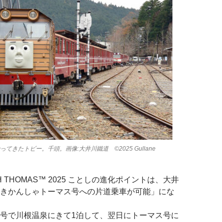
ってきたトビー。千頭。画像:大井川鐵道 ©2025 Gullane
ITH THOMAS™ 2025 ことしの進化ポイントは、大井
きかんしゃトーマス号への片道乗車が可能」にな
号で川根温泉にきて1泊して、翌日にトーマス号に