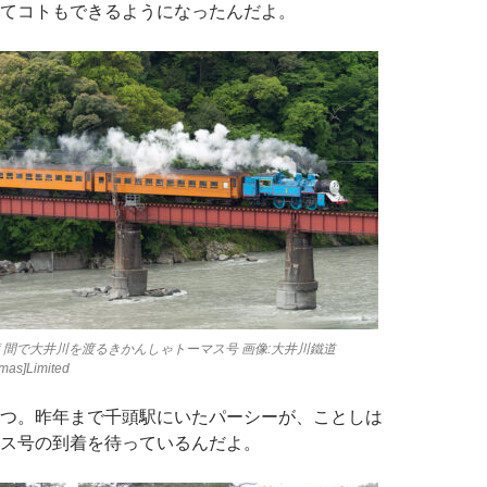
てコトもできるようになったんだよ。
渡 間で大井川を渡るきかんしゃトーマス号 画像:大井川鐵道
mas]Limited
つ。昨年まで千頭駅にいたパーシーが、ことしは
ス号の到着を待っているんだよ。