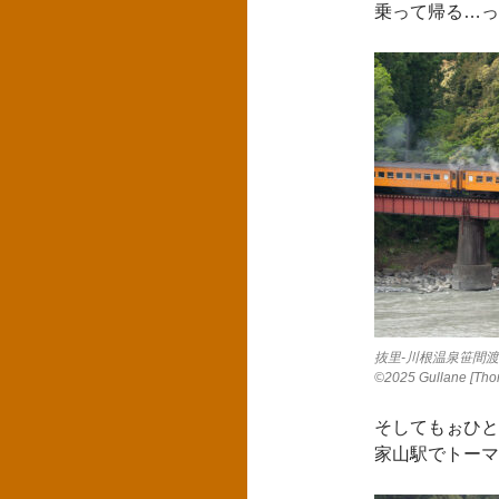
乗って帰る…っ
抜里-川根温泉笹間
©2025 Gullane [Tho
そしてもぉひと
家山駅でトーマ