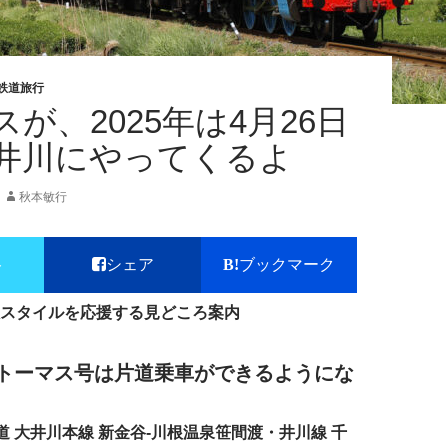
鉄道旅行
が、2025年は4月26日
井川にやってくるよ
秋本敏行
ト
シェア
ブックマーク
スタイルを応援する見どころ案内
トーマス号は片道乗車ができるようにな
道 大井川本線 新金谷-川根温泉笹間渡・井川線 千