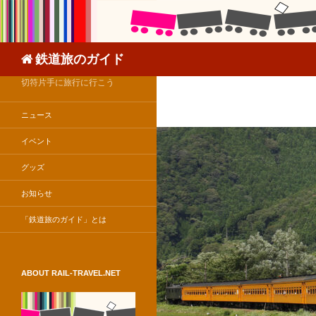
検
鉄道旅のガイド
索
切符片手に旅行に行こう
ニュース
イベント
グッズ
お知らせ
「鉄道旅のガイド」とは
ABOUT RAIL-TRAVEL.NET