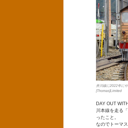
井川線に2022年にや
[Thomas]Limited
DAY OUT W
川本線を走る「
ったこと。
なのでトーマス