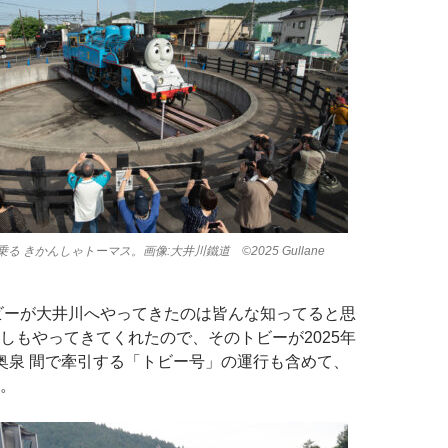
 きかんしゃトーマス。画像:大井川鐵道 ©2025 Gullane
トビーが大井川へやってきたのは皆んな知ってると思
しもやってきてくれたので、そのトビーが2025年
-奥泉 間で牽引する「トビー号」の運行も含めて、
。