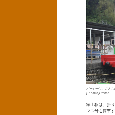
パーシーは、ことしは家
[Thomas]Limited
家山駅は、折り
マス号も停車す