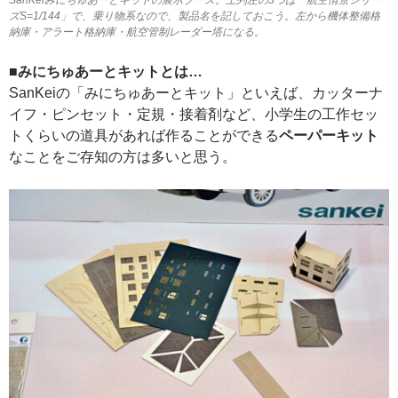
ズS=1/144」で、乗り物系なので、製品名を記しておこう。左から機体整備格
納庫・アラート格納庫・航空管制レーダー塔になる。
■みにちゅあーとキットとは…
SanKeiの「みにちゅあーとキット」といえば、カッターナ
イフ・ピンセット・定規・接着剤など、小学生の工作セッ
トくらいの道具があれば作ることができる
ペーパーキット
なことをご存知の方は多いと思う。