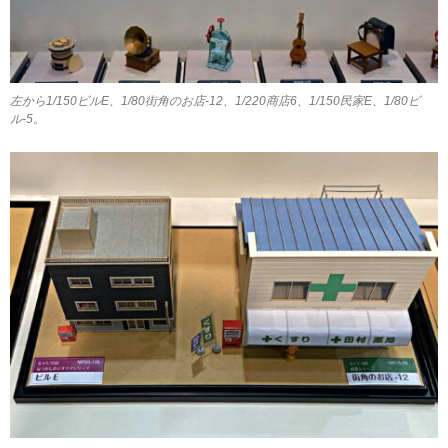
左から1/150ビルE、1/80街角のお店-12、1/220商店6、1/150民家E、1/80ビ
ル-5。