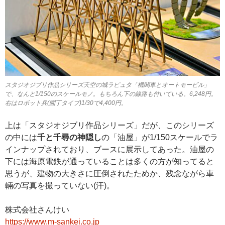
スタジオジブリ作品シリーズ天空の城ラピュタ「機関車とオートモービル」
で、なんと1/150のスケールモノ。もちろん下の線路も付いている。6,248円。
右はロボット兵(園丁タイプ)1/30で4,400円。
上は「スタジオジブリ作品シリーズ」だが、このシリーズ
の中には
千と千尋の神隠し
の「油屋」が1/150スケールでラ
インナップされており、ブースに展示してあった。油屋の
下には海原電鉄が通っていることは多くの方が知ってると
思うが、建物の大きさに圧倒されたためか、残念ながら車
輛の写真を撮っていない(汗)。
株式会社さんけい
https://www.m-sankei.co.jp