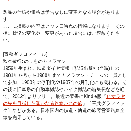
製品の仕様や価格は予告なしに変更となる場合がありま
す。
ここに掲載の内容はアップ日時点の情報になります。その
後に状況の変化や、変更があった場合にはご容赦くださ
い。
[寄稿者プロフィール]
秋本敏行: のりものカメラマン
1959年生まれ。鉄道ダイヤ情報〔弘済出版社(当時)〕の
1981年冬号から1988年までカメラマン・チームの一員とし
て参加。1983年の季刊化や1987年の月刊化にも関わる。そ
の後に旧車系の自動車雑誌やバイク雑誌の編集長などを経
て、2012年よりフリー。最近の著書にKindle版『
ヒマラヤ
の先を目指した遥かなる路線バスの旅
』〔三共グラフィッ
ク〕などがある。日本国内の鉄道・軌道の旅客営業路線全
線を完乗している。