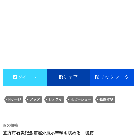
ツイート
シェア
ブックマーク
Nゲージ
グッズ
ジオラマ
ホビーショー
鉄道模型
投
前の投稿
稿
直方市石炭記念館屋外展示車輌を眺める…後篇