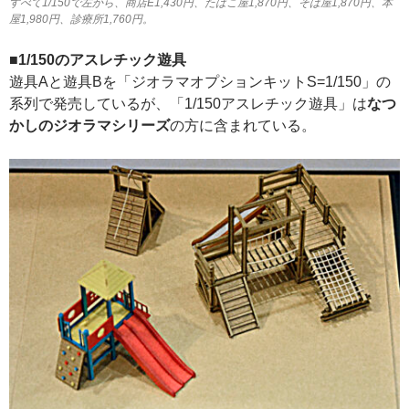
すべて1/150で左から、商店E1,430円、たばこ屋1,870円、そば屋1,870円、本
屋1,980円、診療所1,760円。
■1/150のアスレチック遊具
遊具Aと遊具Bを「ジオラマオプションキットS=1/150」の
系列で発売しているが、「1/150アスレチック遊具」は
なつ
かしのジオラマシリーズ
の方に含まれている。