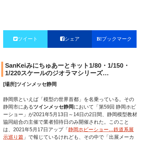
ツイート
シェア
ブックマーク
SanKeiみにちゅあーとキット1/80・1/150・
1/220スケールのジオラマシリーズ…
[場所]ツインメッセ静岡
静岡県といえば「模型の世界首都」を名乗っている。その
静岡市にある
ツインメッセ静岡
において「第59回 静岡ホビ
ーショー」が2021年5月13日～14日の2日間、静岡模型教材
協同組合の主催で業者招待日のみ開催された。このこと
は、2021年5月17日アップ「
静岡ホビーショー…鉄道系展
示巡り篇
」で報じているけれども、その中で「出展メーカ