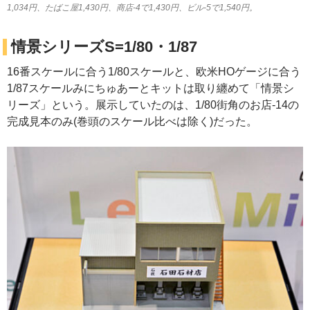
1,034円、たばこ屋1,430円、商店-4で1,430円、ビル-5で1,540円。
情景シリーズS=1/80・1/87
16番スケールに合う1/80スケールと、欧米HOゲージに合う
1/87スケールみにちゅあーとキットは取り纏めて「情景シ
リーズ」という。展示していたのは、1/80街角のお店-14の
完成見本のみ(巻頭のスケール比べは除く)だった。