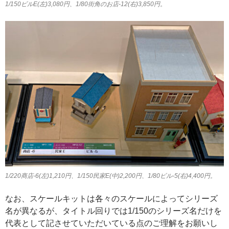
1/150ビルE(左)3,080円、1/80街角のお店-12(右)3,850円。
1/220商店-6(左)1,210円、1/150民家E(中)2,200円、1/80ビル-5(右)4,400円。
なお、スケールキットは各々のスケールによってシリーズ
名が異なるが、タイトル回りでは1/150のシリーズ名だけを
代表として記させていただいている点のご理解をお願いし