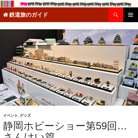
検
鉄道旅のガイド
索
コ
メインメ
ン
ニュー
テ
ン
ツ
へ
ス
キ
ッ
プ
イベント
,
グッズ
静岡ホビーショー第59回…
さんけい篇