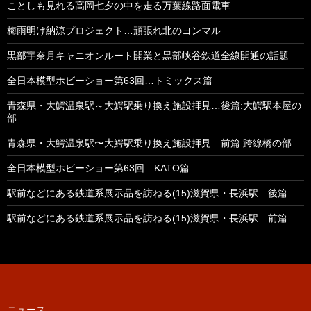
ことしも見れる高岡七夕の中を走る万葉線路面電車
梅雨明け納涼プロジェクト…頑張れ北のヨンマル
黒部宇奈月キャニオンルート開業と黒部峡谷鉄道全線開通の話題
全日本模型ホビーショー第63回…トミックス篇
青森県・大鰐温泉駅～大鰐駅乗り換え施設拝見…後篇:大鰐駅本屋の
部
青森県・大鰐温泉駅〜大鰐駅乗り換え施設拝見…前篇:跨線橋の部
全日本模型ホビーショー第63回…KATO篇
駅前などにある鉄道系展示品を訪ねる(15)滋賀県・長浜駅…後篇
駅前などにある鉄道系展示品を訪ねる(15)滋賀県・長浜駅…前篇
ニュース