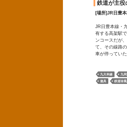
鉄道が主役
[場所]JR日豊
JR日豊本線・
有する高架駅で
ンコースだが、
て、その線路の
車が停っていた
九大本線
九州
遊具
鉄道珍風