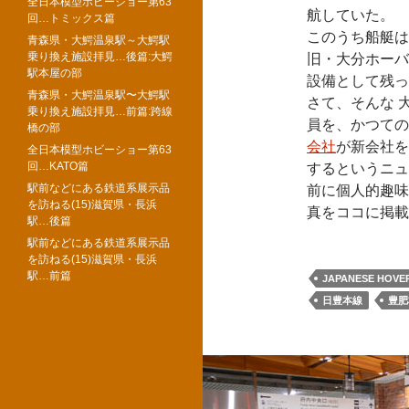
全日本模型ホビーショー第63
航していた。
回…トミックス篇
このうち船艇は
青森県・大鰐温泉駅～大鰐駅
乗り換え施設拝見…後篇:大鰐
旧・大分ホーバ
駅本屋の部
設備として残っ
青森県・大鰐温泉駅〜大鰐駅
さて、そんな 
乗り換え施設拝見…前篇:跨線
員を、かつての
橋の部
会社
が新会社を
全日本模型ホビーショー第63
回…KATO篇
するというニュ
駅前などにある鉄道系展示品
前に個人的趣味
を訪ねる(15)滋賀県・長浜
真をココに掲
駅…後篇
駅前などにある鉄道系展示品
を訪ねる(15)滋賀県・長浜
駅…前篇
JAPANESE HOVE
日豊本線
豊肥