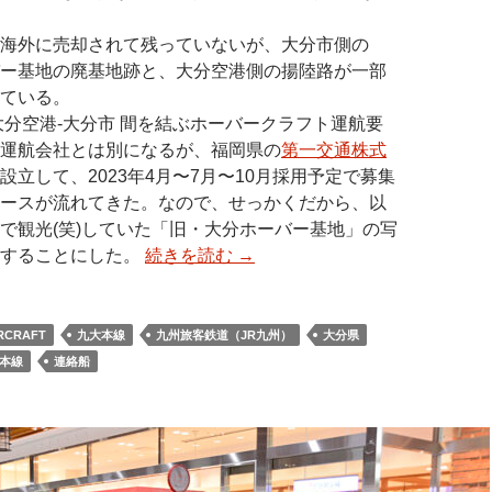
海外に売却されて残っていないが、大分市側の
ー基地の廃基地跡と、大分空港側の揚陸路が一部
ている。
大分空港-大分市 間を結ぶホーバークラフト運航要
運航会社とは別になるが、福岡県の
第一交通株式
設立して、2023年4月〜7月〜10月採用予定で募集
ースが流れてきた。なので、せっかくだから、以
で観光(笑)していた「旧・大分ホーバー基地」の写
載することにした。
続きを読む
→
RCRAFT
九大本線
九州旅客鉄道（JR九州）
大分県
本線
連絡船