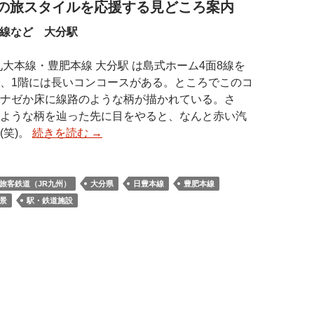
の旅スタイルを応援する見どころ案内
本線など 大分駅
九大本線・豊肥本線 大分駅 は島式ホーム4面8線を
、1階には長いコンコースがある。ところでこのコ
ナゼか床に線路のような柄が描かれている。さ
ような柄を辿った先に目をやると、なんと赤い汽
(笑)。
続きを読む
→
旅客鉄道（JR九州）
大分県
日豊本線
豊肥本線
景
駅・鉄道施設