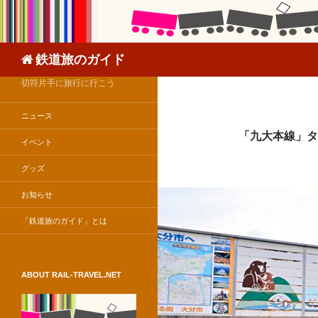
検
鉄道旅のガイド
索
切符片手に旅行に行こう
ニュース
「九大本線」タ
イベント
グッズ
お知らせ
「鉄道旅のガイド」とは
ABOUT RAIL-TRAVEL.NET