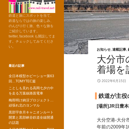
鉄道と旅にスポットを当て、
鉄道ならではの旅の楽しみ、
のんびり行く旅、色々な旅を
ご紹介しています。
twitter, facebook も開設してま
す。チェックしてみてくださ
い。
お知らせ
,
連載記事
,
大分市
最近の記事
着場を
全日本模型ホビーショー第63
2022年6月15日
回…TOMYTEC篇
ことしも見れる高岡七夕の中
を走る万葉線路面電車
鉄道が主役
梅雨明け納涼プロジェクト…
頑張れ北のヨンマル
[場所]JR日豊
黒部宇奈月キャニオンルート
開業と黒部峡谷鉄道全線開通
大分空港-大分
の話題
年前の2009