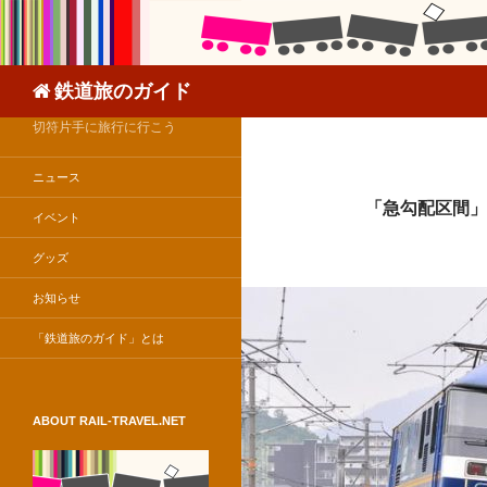
検
鉄道旅のガイド
索
切符片手に旅行に行こう
ニュース
「急勾配区間」
イベント
グッズ
お知らせ
「鉄道旅のガイド」とは
ABOUT RAIL-TRAVEL.NET