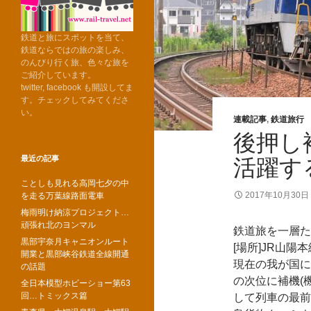
鉄道と旅にスポットを当て、
鉄道ならではの旅の楽しみ、
のんびり行く旅、色々な旅を
ご紹介しています。
twitter, facebook も開設してま
す。チェックしてみてくださ
い。
連載記事
,
鉄道旅行
後押し
最近の記事
活躍す
ことしも見れる高岡七夕の中
2017年10月30日
を走る万葉線路面電車
梅雨明け納涼プロジェクト…
頑張れ北のヨンマル
鉄道旅を一層た
黒部宇奈月キャニオンルート
[場所]JR山陽
開業と黒部峡谷鉄道全線開通
現在の我が国に
の話題
の次位に補機(
全日本模型ホビーショー第63
回…トミックス篇
して列車の最前