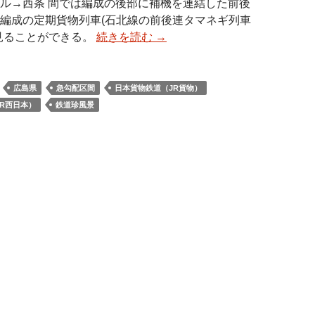
ル→西条 間では編成の後部に補機を連結した前後
編成の定期貨物列車(石北線の前後連タマネギ列車
見ることができる。
続きを読む
→
広島県
急勾配区間
日本貨物鉄道（JR貨物）
R西日本）
鉄道珍風景