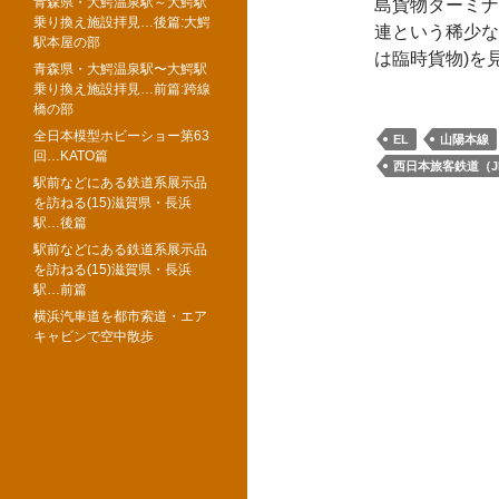
青森県・大鰐温泉駅～大鰐駅
島貨物ターミナ
乗り換え施設拝見…後篇:大鰐
連という稀少な
駅本屋の部
は臨時貨物)を
青森県・大鰐温泉駅〜大鰐駅
乗り換え施設拝見…前篇:跨線
橋の部
全日本模型ホビーショー第63
EL
山陽本線
回…KATO篇
西日本旅客鉄道（J
駅前などにある鉄道系展示品
を訪ねる(15)滋賀県・長浜
駅…後篇
駅前などにある鉄道系展示品
を訪ねる(15)滋賀県・長浜
駅…前篇
横浜汽車道を都市索道・エア
キャビンで空中散歩