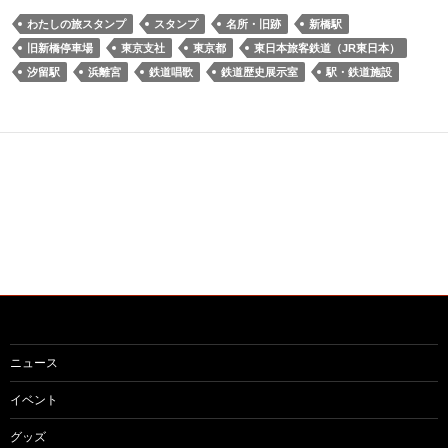
わたしの旅スタンプ
スタンプ
名所・旧跡
新橋駅
旧新橋停車場
東京支社
東京都
東日本旅客鉄道（JR東日本）
汐留駅
浜離宮
鉄道唱歌
鉄道歴史展示室
駅・鉄道施設
ニュース
イベント
グッズ