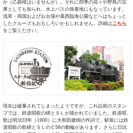
か（乙姫様はいませんが）。それに四季の花々や野鳥の宝
庫としても知られ、水上バスの発着地にもなっています。
浅草・両国およびお台場や葛西臨海公園などへはちょっと
したクルーズもおもしろいかもしれません。詳細は
こちら
をご覧ください。
現在は破棄されてしまったようですが、これ以前のスタン
プでは、鉄道唱歌の碑とＳＬが描かれていました。鉄道唱
歌は明治33年（1900）に大和田建樹の作詞で、駅前には鉄
道唱歌の歌碑とＳＬのＣ58の動輪があります。さらに日比