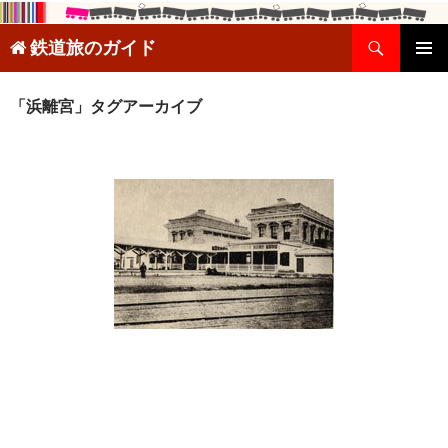
検
鉄道旅のガイド
索
コ
メインメ
ン
ニュー
テ
「浜離宮」タグアーカイブ
ン
ツ
へ
ス
キ
ッ
プ