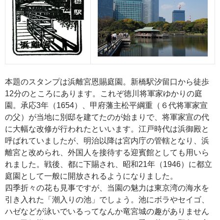
本題のスタンプは浜離宮恩賜庭園。新橋駅汐留口から徒歩
12分のところにあります。これぞ徳川将軍家ゆかりの庭
園。承応3年（1654）、甲府藩主松平綱重（６代将軍家宣
の父）が当地に別邸を建てたのが始まりで、将軍家宣の代
に大幅な改修が行われたといいます。江戸時代は浜御殿と
呼ばれていましたが、明治以降は宮内庁の管轄となり、浜
離宮と改められ、外国人を接待する迎賓館としても用いら
れました。戦後、都に下賜され、昭和21年（1946）に都立
庭園として一般に開放されるようになりました。
四季折々の花も見事ですが、当園の魅力は東京湾の海水を
引き入れた「潮入りの池」でしょう。池にボラやセイゴ、
ハゼなどが泳いでいるってなんか竜宮城の趣がありません