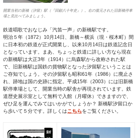
開業当初の新橋（汐留）駅（『回顧八十年史』）。右の復元された旧新橋停車
場と見比べてみましょう。
鉄道唱歌でおなじみ「汽笛一声」の新橋駅です。
明治５年（1872）10月14日、新橋～横浜（現・桜木町）間
に日本初の鉄道が正式開業し、以来10月14日は鉄道記念日
となっています。まあ、ちょっと鉄道に詳しい方なら現在
の新橋駅は大正3年（1914）に烏森駅から改称された駅
で、旧新橋駅は国鉄の貨物駅となった汐留駅ということは
ご存知でしょう。その汐留駅も昭和61年（1986）に廃止さ
れ、跡地は国の史跡に指定。平成15年（2003）には旧新橋
駅停車場として、開業当時の駅舎が再現されています。鉄
道歴史展示室として無料で入館（月曜休）できますので、
ぜひ足を運んでみてはいかがでしょうか？ 新橋駅汐留口か
ら歩いて５分です。詳しくは
こちら
をご覧ください。