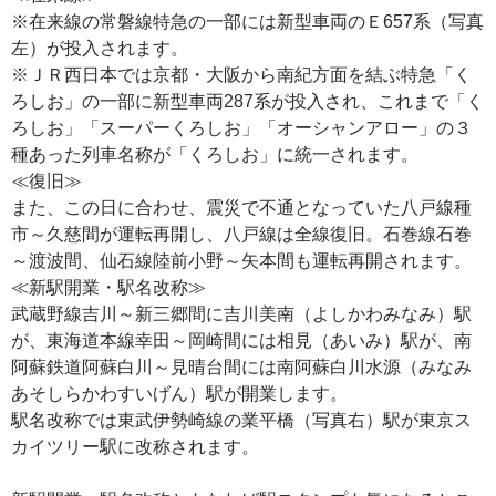
※在来線の常磐線特急の一部には新型車両のＥ657系（写真
左）が投入されます。
※ＪＲ西日本では京都・大阪から南紀方面を結ぶ特急「く
ろしお」の一部に新型車両287系が投入され、これまで「く
ろしお」「スーパーくろしお」「オーシャンアロー」の３
種あった列車名称が「くろしお」に統一されます。
≪復旧≫
また、この日に合わせ、震災で不通となっていた八戸線種
市～久慈間が運転再開し、八戸線は全線復旧。石巻線石巻
～渡波間、仙石線陸前小野～矢本間も運転再開されます。
≪新駅開業・駅名改称≫
武蔵野線吉川～新三郷間に吉川美南（よしかわみなみ）駅
が、東海道本線幸田～岡崎間には相見（あいみ）駅が、南
阿蘇鉄道阿蘇白川～見晴台間には南阿蘇白川水源（みなみ
あそしらかわすいげん）駅が開業します。
駅名改称では東武伊勢崎線の業平橋（写真右）駅が東京ス
カイツリー駅に改称されます。