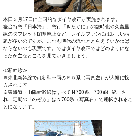
本日３月17日に全国的なダイヤ改正が実施されます。
寝台特急「日本海」、急行「きたぐに」の臨時化や久留里
線のタブレット閉塞廃止など、レイルファンには寂しい話
題が多いのですが、これも時代の流れととらえていかねば
ならないのも現実です。ではダイヤ改正ではどのようにな
ったか主なところを見ていきましょう。
≪新幹線≫
※東北新幹線では新型車両のＥ５系（写真左）が大幅に投
入されます。
※東海道・山陽新幹線はすべてＮ700系、700系に統一さ
れ、定期の「のぞみ」はＮ700系（写真右）で運転されるこ
とになります。