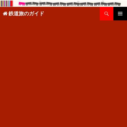
検
鉄道旅のガイド
索
コ
メインメ
ン
ニュー
テ
ン
ツ
へ
ス
キ
ッ
プ