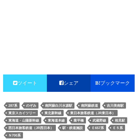
ツイート
シェア
ブックマーク
287系
のぞみ
南阿蘇白川水源駅
南阿蘇鉄道
吉川美南駅
東京スカイツリー
東北新幹線
東日本旅客鉄道（JR東日本）
東海道・山陽新幹線
東海道本線
業平橋
武蔵野線
相見駅
西日本旅客鉄道（JR西日本）
駅・鉄道施設
Ｅ657系
Ｅ５系
Ｎ700系