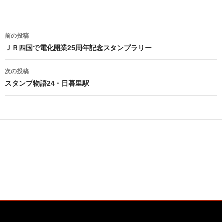
投
前の投稿
稿
ＪＲ四国で電化開業25周年記念スタンプラリー
ナ
次の投稿
ビ
スタンプ物語24・日暮里駅
ゲ
ー
シ
ョ
ン