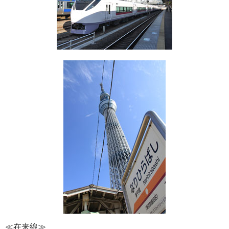
≪在来線≫