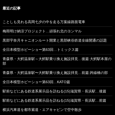
最近の記事
ことしも見れる高岡七夕の中を走る万葉線路面電車
梅雨明け納涼プロジェクト…頑張れ北のヨンマル
黒部宇奈月キャニオンルート開業と黒部峡谷鉄道全線開通の話題
全日本模型ホビーショー第63回…トミックス篇
青森県・大鰐温泉駅～大鰐駅乗り換え施設拝見…後篇:大鰐駅本屋の
部
青森県・大鰐温泉駅〜大鰐駅乗り換え施設拝見…前篇:跨線橋の部
全日本模型ホビーショー第63回…KATO篇
駅前などにある鉄道系展示品を訪ねる(15)滋賀県・長浜駅…後篇
駅前などにある鉄道系展示品を訪ねる(15)滋賀県・長浜駅…前篇
横浜汽車道を都市索道・エアキャビンで空中散歩