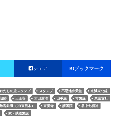
ト
シェア
ブックマーク
わたしの旅スタンプ
スタンプ
不忍池弁天堂
京浜東北線
旧跡
天王寺
太田道灌
山手線
常磐線
東京支社
旅客鉄道（JR東日本）
東覚寺
護国院
谷中七福神
駅・鉄道施設