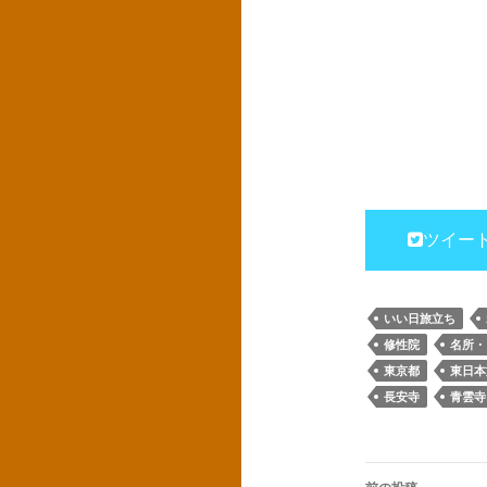
ツイー
いい日旅立ち
修性院
名所・
東京都
東日本
長安寺
青雲寺
投