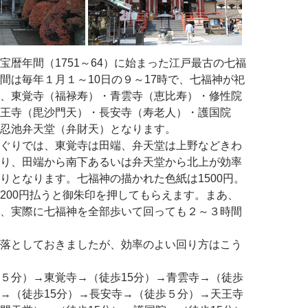
宝暦年間（1751～64）に始まった江戸最古の七福
間は毎年１月１～10日の９～17時で、七福神が祀
、東覚寺（福禄寿）・青雲寺（恵比寿）・修性院
王寺（毘沙門天）・長安寺（寿老人）・護国院
忍池弁天堂（弁財天）となります。
ぐりでは、東覚寺は田端、弁天堂は上野などきわ
り、田端から南下あるいは弁天堂から北上が効率
りとなります。七福神の描かれた色紙は1500円。
200円払うと御朱印を押してもらえます。まあ、
、実際に七福神を全部歩いて回っても２～３時間
落としておきましたが、効率のよい回り方はこう
５分）→東覚寺→（徒歩15分）→青雲寺→（徒歩
→（徒歩15分）→長安寺→（徒歩５分）→天王寺