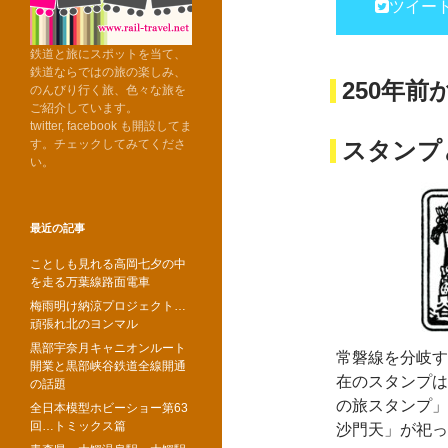
ツイー
鉄道と旅にスポットを当て、
鉄道ならではの旅の楽しみ、
250年
のんびり行く旅、色々な旅を
ご紹介しています。
twitter, facebook も開設してま
す。チェックしてみてくださ
スタンプ
い。
最近の記事
ことしも見れる高岡七夕の中
を走る万葉線路面電車
梅雨明け納涼プロジェクト…
頑張れ北のヨンマル
黒部宇奈月キャニオンルート
常磐線を分岐す
開業と黒部峡谷鉄道全線開通
在のスタンプは
の話題
の旅スタンプ」
全日本模型ホビーショー第63
回…トミックス篇
沙門天」が祀っ