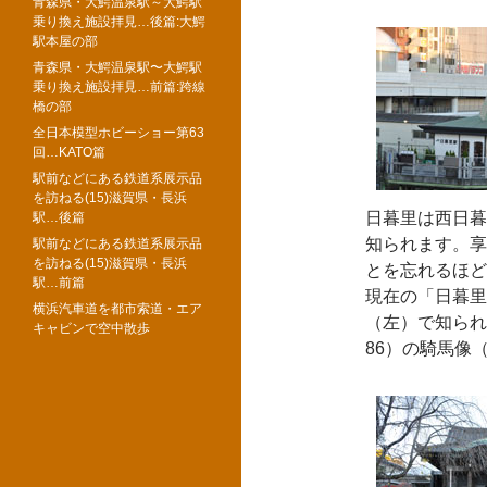
青森県・大鰐温泉駅～大鰐駅
乗り換え施設拝見…後篇:大鰐
駅本屋の部
青森県・大鰐温泉駅〜大鰐駅
乗り換え施設拝見…前篇:跨線
橋の部
全日本模型ホビーショー第63
回…KATO篇
駅前などにある鉄道系展示品
を訪ねる(15)滋賀県・長浜
日暮里は西日暮
駅…後篇
知られます。享
駅前などにある鉄道系展示品
を訪ねる(15)滋賀県・長浜
とを忘れるほど
駅…前篇
現在の「日暮里
横浜汽車道を都市索道・エア
（左）で知られ
キャビンで空中散歩
86）の騎馬像