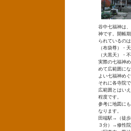
谷中七福神は、
神です。開帳期
られているのは
（布袋尊）・天
（大黒天）・不
実際の七福神め
めて広範囲にな
よい七福神めぐ
それに各寺院で
広範囲とはいえ
程度です。
参考に地図にも
なります。
田端駅→（徒歩
３分）→修性院