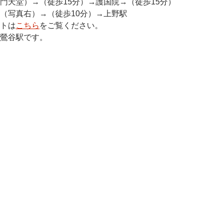
門天堂）→（徒歩15分）→護国院→（徒歩15分）
（写真右）→（徒歩10分）→上野駅
トは
こちら
をご覧ください。
鶯谷駅です。