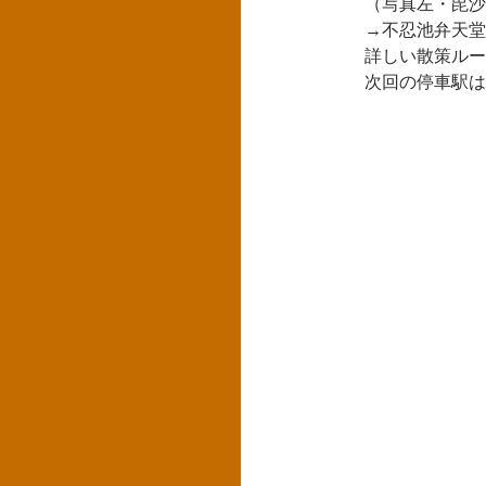
（写真左・毘沙
→不忍池弁天堂
詳しい散策ルー
次回の停車駅は