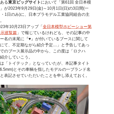
ある
東京ビッグサイト
において「第61回 全日本模
2023年9月29日(金)～10月1日(日)の3日間(一
日・1日のみ)に、日本プラモデル工業協同組合の主
。
23年10月23日アップ「
全日本模型ホビーショー第
展示巡覧篇
」で報じているけれども、その記事の中
ー名の末尾に『♥』が付いているブースに関して
にて、不定期ながら紹介予定…」と予告してあっ
でのブース展示品の中から、この度は「ロクハ
紹介していこう。
は「トイテック」となっていたが、本記事タイト
(6.5mm)とその車輌を指したモデルの一ブランド名
と表記させていただいたことを申し添えておく。