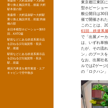
青森県・大鰐温泉駅～大鰐駅
東京都江東区に
乗り換え施設拝見…後篇:大鰐
型ホビーショー」が
駅本屋の部
般公開日は30
青森県・大鰐温泉駅〜大鰐駅
催で開催された
乗り換え施設拝見…前篇:跨線
橋の部
このことは、20
全日本模型ホビーショー第63
61回…鉄道系
回…KATO篇
で「出展メーカ
駅前などにある鉄道系展示品
は、いずれ単独
を訪ねる(15)滋賀県・長浜
たが、その流れ
駅…後篇
ン」のブースを
駅前などにある鉄道系展示品
を訪ねる(15)滋賀県・長浜
なお、出展社名
駅…前篇
ルではZゲージ
横浜汽車道を都市索道・エア
の「ロクハン」
キャビンで空中散歩