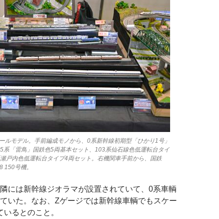
スケールモデル。手前編成モノから、0系新幹線初期型「ひかり1号」
85系「雷鳥」国鉄色5両基本セット、103系仙石線色低運転台タイ
3系瀬戸内色低運転台タイプ4両セット。右機関車手前から、国鉄
58 150号機。
隣には新幹線ジオラマが設置されていて、0系車輌
ていた。なお、Zゲージでは新幹線車輌でもスケー
っているとのこと。