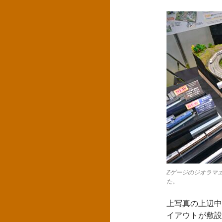
Zゲージのジオラマ
た。
上写真の上辺中
イアウトが敷設