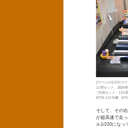
Zゲージの1/220
12両セット、国鉄4
プ4両セット、10
EF58 123号機、EF
そして、その右
が超高速で走っ
ル1/220にな