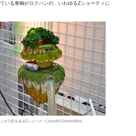
ている車輌がロクハンの、いわゆるZショーティに
?笑)を走るZショーティClass491GentianBlue。