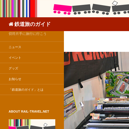
検
鉄道旅のガイド
索
切符片手に旅行に行こう
ニュース
イベント
グッズ
お知らせ
「鉄道旅のガイド」とは
ABOUT RAIL-TRAVEL.NET