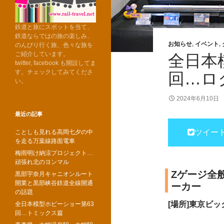
鉄道と旅にスポットを当て、
鉄道ならではの旅の楽しみ、
お知らせ
,
イベント
,
のんびり行く旅、色々な旅を
ご紹介しています。
全日本
twitter, facebook も開設してま
す。チェックしてみてくださ
回…ロ
い。
2024年6月10日
最近の記事
ツイー
ことしも見れる高岡七夕の中
を走る万葉線路面電車
梅雨明け納涼プロジェクト…
頑張れ北のヨンマル
Zゲージ全
黒部宇奈月キャニオンルート
開業と黒部峡谷鉄道全線開通
ーカー
の話題
[場所]東京ビ
全日本模型ホビーショー第63
回…トミックス篇