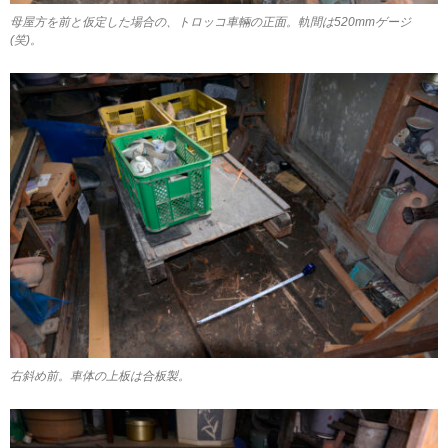
母屋方を前と仮定した場合の、トロッコ車輛の正面。軌間は520mmゲージ
(笑)。
右斜め前。車体の上板は合板製。