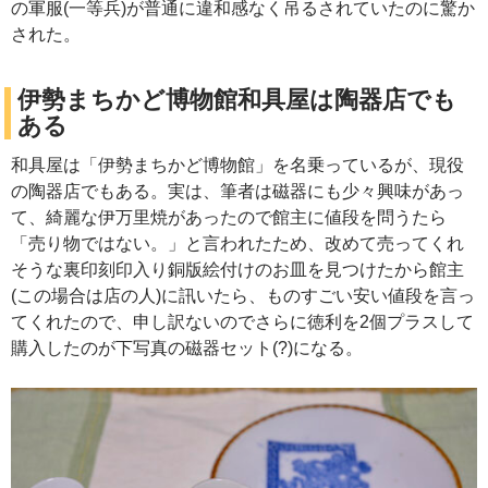
の軍服(一等兵)が普通に違和感なく吊るされていたのに驚か
された。
伊勢まちかど博物館和具屋は陶器店でも
ある
和具屋は「伊勢まちかど博物館」を名乗っているが、現役
の陶器店でもある。実は、筆者は磁器にも少々興味があっ
て、綺麗な伊万里焼があったので館主に値段を問うたら
「売り物ではない。」と言われたため、改めて売ってくれ
そうな裏印刻印入り銅版絵付けのお皿を見つけたから館主
(この場合は店の人)に訊いたら、ものすごい安い値段を言っ
てくれたので、申し訳ないのでさらに徳利を2個プラスして
購入したのが下写真の磁器セット(?)になる。