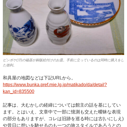
ピンボケ(汗)の磁器が銅版絵付けのお皿。手前に立っているのは同時に購入をし
た徳利。
和具屋の地図などは下記URLから。
https://www.bunka.pref.mie.lg.jp/matikado/da/detail?
kan_id=835500
記事は、大むかしの経緯については館主の話を基にしてい
ます。とはいえ、文章中で一部に憶測も交えた曖昧な表現
の部分もありますが、コレは旧跡を巡る時には古(いにしえ)
や昔日に想いを馳せるのも一つの旅スタイルであろうとの