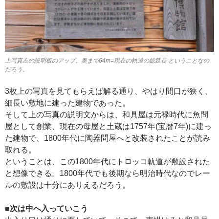
上写真左の説明板のアップ。奥まで64m=現在の軌道の総延長 ということなの
だろう。
3枚上の写真を見てもらえば解る通り、やはり間口が狭く、
細長い敷地に建った建物であった。
そして上の写真の説明文からは、和具屋は元禄時代に魚問
屋として創業、現在の母屋と土蔵は1757年(宝暦7年)に建っ
た建物で、1800年代に陶器問屋へと改装されたことが読み
取れる。
ということは、この1800年代にトロッコ軌道が敷設された
と想像できる。1800年代でも後期なら明治時代なのでレー
ルの敷設は十分にありえるだろう。
■次は中へ入っていこう