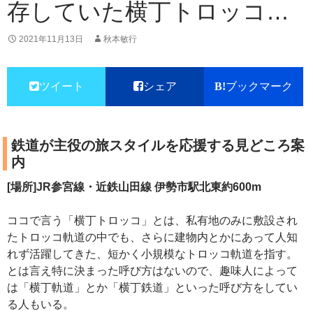
存していた横丁トロッコ…
2021年11月13日
秋本敏行
ツイート
シェア
ブックマーク
鉄道が主役の旅スタイルを応援する見どころ案
内
[場所]JR参宮線・近鉄山田線 伊勢市駅北東約600m
ココで言う「横丁トロッコ」とは、私有地のみに敷設され
たトロッコ軌道の中でも、さらに建物内とかにあって人知
れず活躍してきた、短かく小規模なトロッコ軌道を指す。
とは言え特に決まった呼び方はないので、趣味人によって
は「横丁軌道」とか「横丁鉄道」といった呼び方をしてい
る人もいる。