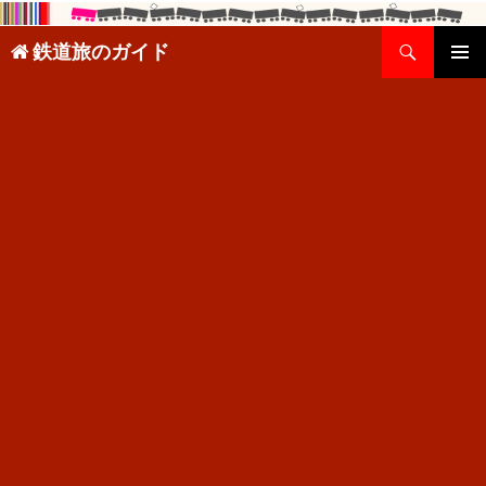
検
鉄道旅のガイド
索
コ
メインメ
ン
ニュー
テ
ン
ツ
へ
ス
キ
ッ
プ