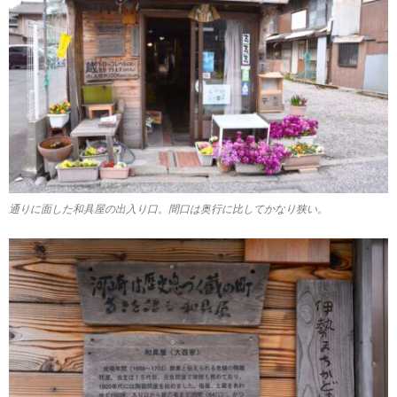
通りに面した和具屋の出入り口。間口は奥行に比してかなり狭い。