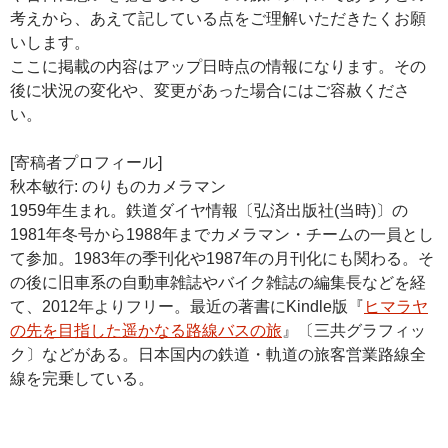
考えから、あえて記している点をご理解いただきたくお願
いします。
ここに掲載の内容はアップ日時点の情報になります。その
後に状況の変化や、変更があった場合にはご容赦くださ
い。
[寄稿者プロフィール]
秋本敏行: のりものカメラマン
1959年生まれ。鉄道ダイヤ情報〔弘済出版社(当時)〕の
1981年冬号から1988年までカメラマン・チームの一員とし
て参加。1983年の季刊化や1987年の月刊化にも関わる。そ
の後に旧車系の自動車雑誌やバイク雑誌の編集長などを経
て、2012年よりフリー。最近の著書にKindle版『
ヒマラヤ
の先を目指した遥かなる路線バスの旅
』〔三共グラフィッ
ク〕などがある。日本国内の鉄道・軌道の旅客営業路線全
線を完乗している。