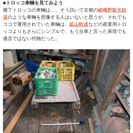
■トロッコ車輛を見てみよう
横丁トロッコの車輛は…、そう訊いて京都の
嵯峨野観光鉄
道
のような車輛を想像する人はいないと思うが、それでも
ココで運用されていた車輛は、
鉱山軌道
などの産業用トロ
ッコよりもさらにシンプルで、もう台車と言った表現でも
過言ではない代物だった。