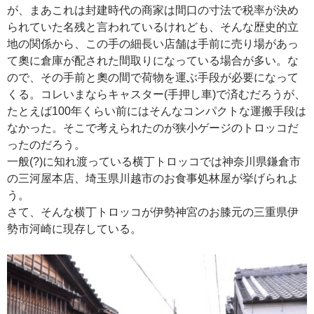
が、まあこれは封建時代の商家は間口の寸法で税率が決め
られていた名残と言われているけれども、そんな歴史的立
地の関係から、この手の細長い店舗は手前に売り場があっ
て奧に倉庫が配された間取りになっている場合が多い。な
ので、その手前と奧の間で荷物を運ぶ手段が必要になって
くる。コレいまならキャスター(手押し車)で済むだろうが、
たとえば100年くらい前にはそんなコンパクトな運搬手段は
なかった。そこで考えられたのが狭小ゲージのトロッコだ
ったのだろう。
一般(?)に知れ渡っている横丁トロッコでは神奈川県鎌倉市
の三河屋本店、埼玉県川越市のお食事処林屋が挙げられよ
う。
さて、そんな横丁トロッコが伊勢神宮のお膝元の三重県伊
勢市河崎に現存している。