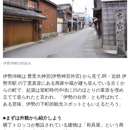
伊勢河崎の街並み。
伊勢河崎は 豊受大神宮(伊勢神宮外宮) から見てJR・近鉄 伊
勢市駅 の丁度真逆にある商家や蔵が建ち並んでいる古くか
らの町で、起源は室町時代中頃に川のほとりの葦原を埋め
立てて造られたと言われ、「伊勢の台所」とも呼ばれて、
ある意味、伊勢の下町的観光スポットともいえるだろう。
■まずは外観から紹介しよう
横丁トロッコが敷設されている建物は「和具屋」という商