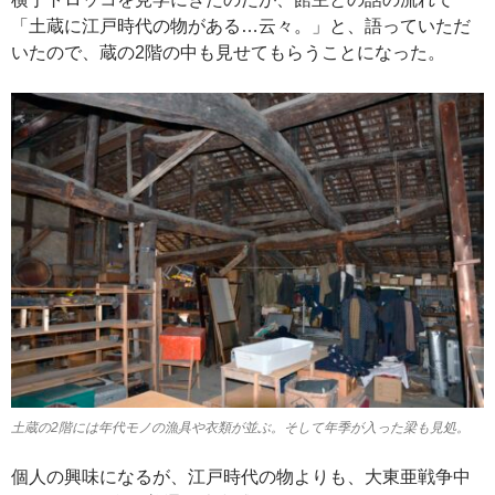
「土蔵に江戸時代の物がある…云々。」と、語っていただ
いたので、蔵の2階の中も見せてもらうことになった。
土蔵の2階には年代モノの漁具や衣類が並ぶ。そして年季が入った梁も見処。
個人の興味になるが、江戸時代の物よりも、大東亜戦争中