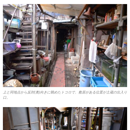
上と同地点から反対(奥)向きに眺めたトコロで、敷居がある位置が土蔵の出入り
口。