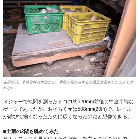
左斜め前。車体台枠は木製だが、木材の色からすると最近更新をしたのかも知
れない。
メジャーで軌間を測ったトコロ約520mm前後と中途半端な
ゲージであったが、おそらく元は508mm(20in)で、レール
が錆びて細くなったために広くなったのだと想像できる。
■土蔵の2階も眺めてみた
横丁トロッコを見学にきたのだが、館主との話の流れで