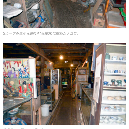
Sカーブを奥から逆向き(母屋方)に眺めたトコロ。