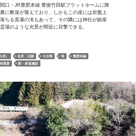
関口・JR豊肥本線 豊後竹田駅プラットホームに降
裏に断崖が聳えており、しかもこの崖には岩盤上
落ちる直瀑の滝もあって、その隣には神社が鎮座
霊場のような光景が間近に目撃できる。
九州）
名所・旧跡
大分県
滝
豊肥本線
珍風景
駅・鉄道施設