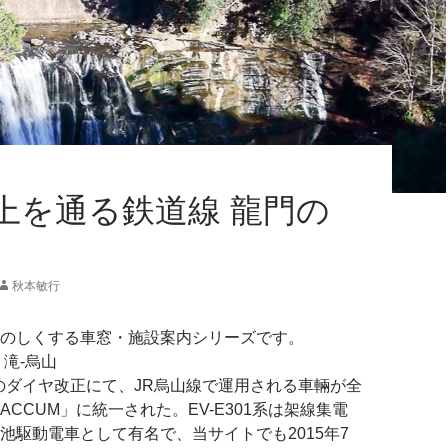
上を通る鉄道線 龍門の
秋本敏行
のしくする車窓・施設案内シリーズです。
線 滝-烏山
4日のダイヤ改正にて、JR烏山線で運用される車輛が全
系「ACCUM」に統一された。EV-E301系は架線集電
池駆動電車として有名で、当サイトでも2015年7