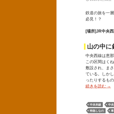
鉄道の旅を一層
必見！？
[場所]JR中央
山の中に
中央西線は恵那
この区間はくね
敷設され、まさ
ている。しかし
ったりするもの
続きを読む
→
中央本線
中央
特急しなの
車