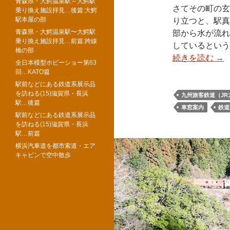
青森県・大鰐温泉駅～大鰐駅
さてその町の玄
乗り換え施設拝見…後篇:大鰐
駅本屋の部
り立つと、駅真
青森県・大鰐温泉駅〜大鰐駅
部から水が流れ
乗り換え施設拝見…前篇:跨線
しているという
橋の部
続きを読む
→
全日本模型ホビーショー第63
回…KATO篇
駅前などにある鉄道系展示品
を訪ねる(15)滋賀県・長浜
九州旅客鉄道（JR
駅…後篇
車窓案内
鉄道
駅前などにある鉄道系展示品
を訪ねる(15)滋賀県・長浜
駅…前篇
横浜汽車道を都市索道・エア
キャビンで空中散歩