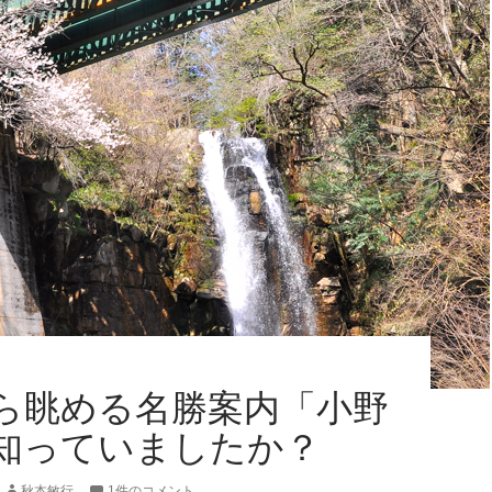
ら眺める名勝案内「小野
知っていましたか？
秋本敏行
1件のコメント