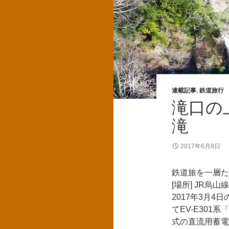
連載記事
,
鉄道旅行
滝口の
滝
2017年6月8日
鉄道旅を一層た
[場所] JR烏山
2017年3月
てEV-E301
式の直流用蓄電