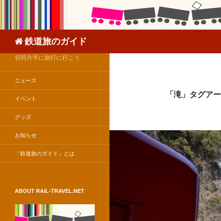
検
鉄道旅のガイド
索
切符片手に旅行に行こう
ニュース
「滝」タグアー
イベント
グッズ
お知らせ
「鉄道旅のガイド」とは
ABOUT RAIL-TRAVEL.NET