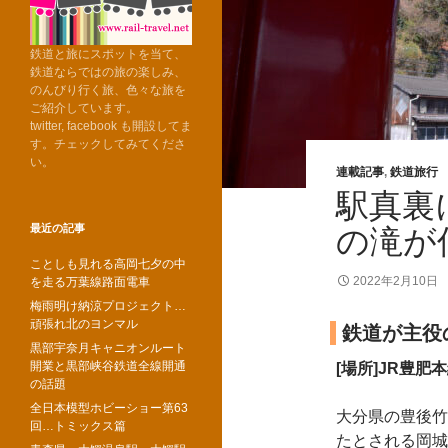
鉄道と旅にスポットを当て、
鉄道ならではの旅の楽しみ、
のんびり行く旅、色々な旅を
ご紹介しています。
twitter, facebook も開設してま
す。チェックしてみてくださ
い。
連載記事
,
鉄道旅行
駅真裏
最近の記事
の滝が
ことしも見れる高岡七夕の中
2022年2月10日
を走る万葉線路面電車
梅雨明け納涼プロジェクト…
頑張れ北のヨンマル
鉄道が主役
黒部宇奈月キャニオンルート
開業と黒部峡谷鉄道全線開通
[場所]JR豊肥
の話題
全日本模型ホビーショー第63
大分県の豊後竹
回…トミックス篇
たとされる岡城