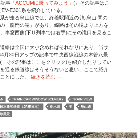
の記事
「ACCUMに乗ってみよう」
(←その記事はこ
EV-E301系を紹介している。
01系が走る烏山線では、終着駅間近の 滝-烏山 間の
の「龍門の滝」があり、線路はその滝より上方を
、車窓西側(下り列車では右手)にその滝口を見るこ
道線は全国に大小含めればそれなりにあり、当サ
5年4月30日アップの記事で中央西線沿線の木曽八景
(←その記事はここをクリック)を紹介したりしてい
を通る鉄道線はそうそうないと思い、ここで紹介
くことにした。
続きを読む
→
AN
TRAIN CAR WINDOW SCENERY
TRAIN VIEW
日本旅客鉄道（JR東日本）
栃木県
滝
烏山線
珍風景