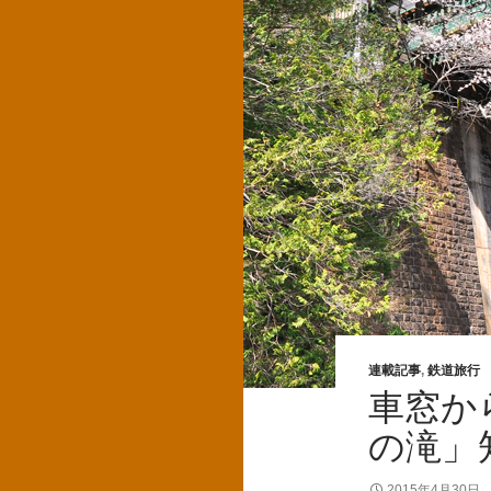
連載記事
,
鉄道旅行
車窓か
の滝」
2015年4月30日