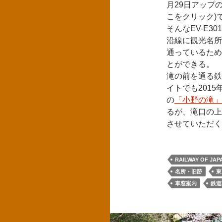
月29日アップ
こをクリック)で
そんなEV-E3
沿線に観光名所
通っているため
とができる。
滝の前を通る鉄
イトでも201
の
「小野の滝」
るが、滝口の上
させていただ
RAILWAY OF JAP
名所・旧跡
東
車窓案内
鉄道