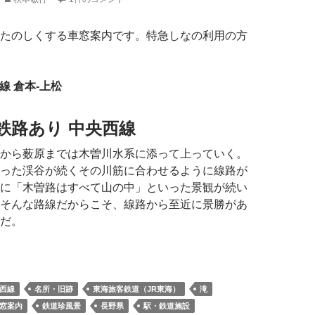
たのしくする車窓案内です。特急しなの利用の方
西線 倉本-上松
鉄路あり 中央西線
から薮原までは木曽川水系に添って上っていく。
った渓谷が続くその川筋に合わせるように線路が
に「木曽路はすべて山の中」といった景観が続い
そんな路線だからこそ、線路から至近に景勝があ
だ。
西線
名所・旧跡
東海旅客鉄道（JR東海）
滝
窓案内
鉄道珍風景
長野県
駅・鉄道施設