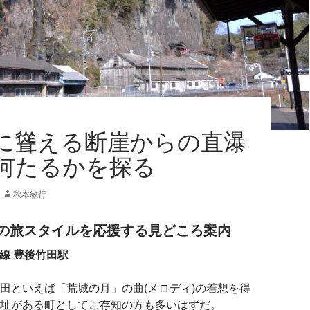
に聳える断崖からの直瀑
何たるかを探る
秋本敏行
の旅スタイルを応援する見どころ案内
本線 豊後竹田駅
田といえば「荒城の月」の曲(メロディ)の着想を得
址がある町としてご存知の方も多いはずだ。