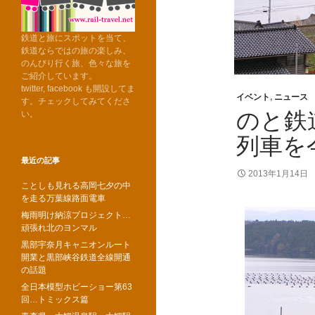
鉄道と旅にスポットを当て、
鉄道ならではの旅の楽しみ、
のんびり行く旅、色々な旅を
ご紹介しています。
twitter, facebook も開設してま
イベント
,
ニュース
す。チェックしてみてくださ
のと鉄
い。
列車を
最近の記事
2013年1月14日
ことしも見れる高岡七夕の中
を走る万葉線路面電車
梅雨明け納涼プロジェクト…
頑張れ北のヨンマル
黒部宇奈月キャニオンルート
開業と黒部峡谷鉄道全線開通
の話題
全日本模型ホビーショー第63
回…トミックス篇