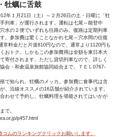
・牡蠣に舌鼓
012年１月21日（土）～２月26日の土・日曜に「牡
手列車」が運行されます。運転は七尾～能登中
穴水の２便でいずれも往路のみ。復路は定期列車
す。参加費は驚くことなかれ七尾～穴水間の往復
通常料金だと片道810円なので、通常より1120円も
くおトク。しかもこの参加費用は全額を東日本大
て寄付されます。ただし貸切列車なので、詳しく
協会・和倉温泉旅館協同組合まで。ＴＥＬ0767-
殖で知られ、牡蠣のメッカ。参加費に食事代は含
が、沿線オススメの16店舗が紹介されています。
合わせて予約し、牡蠣料理を堪能されてはいかが
まで。
ra.or.jp/p457.html
道コムのランキングクリックお願いします。