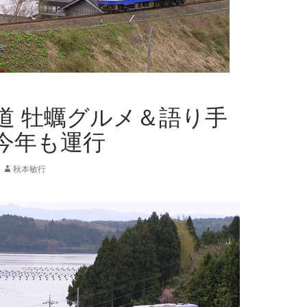
道 牡蠣グルメ＆語り手
今年も運行
秋本敏行