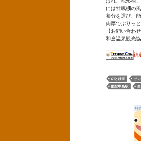
ばれ、地形柄、
には牡蠣棚の風
養分を運び、能
肉厚でぷりっと
【お問い合わせ
和倉温泉観光協会
鉄
のと鉄道
サン
能登中島駅
西