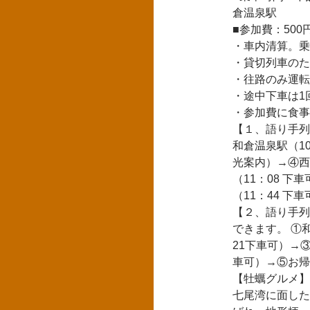
倉温泉駅
■参加費：50
・車内清算。乗
・貸切列車のた
・往路のみ運転
・途中下車は1
・参加費に食事
【１、語り手列
和倉温泉駅（1
光案内）→④西
（11：08 下
（11：44 
【２、語り手列
できます。 ①和
21下車可）→③
車可）→⑤お帰
【牡蠣グルメ】
七尾湾に面した