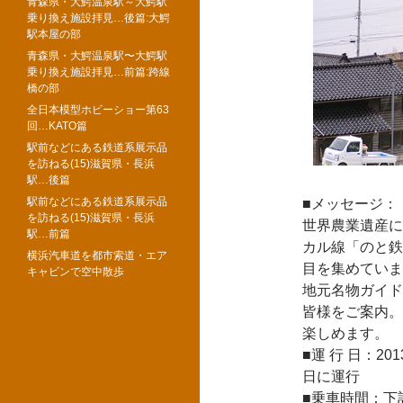
青森県・大鰐温泉駅～大鰐駅
乗り換え施設拝見…後篇:大鰐
駅本屋の部
青森県・大鰐温泉駅〜大鰐駅
乗り換え施設拝見…前篇:跨線
橋の部
全日本模型ホビーショー第63
回…KATO篇
駅前などにある鉄道系展示品
を訪ねる(15)滋賀県・長浜
駅…後篇
駅前などにある鉄道系展示品
■メッセージ：
を訪ねる(15)滋賀県・長浜
世界農業遺産に
駅…前篇
カル線「のと鉄
横浜汽車道を都市索道・エア
目を集めていま
キャビンで空中散歩
地元名物ガイド
皆様をご案内。
楽しめます。
■運 行 日：2
日に運行
■乗車時間：下