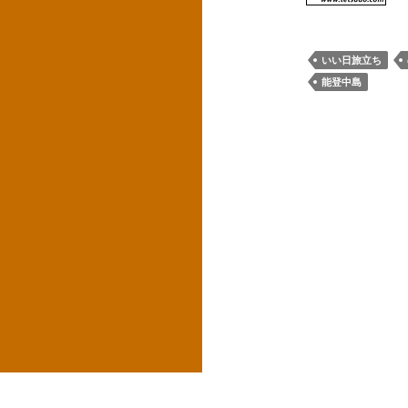
いい日旅立ち
能登中島