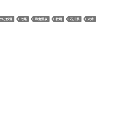
のと鉄道
七尾
和倉温泉
牡蠣
石川県
穴水