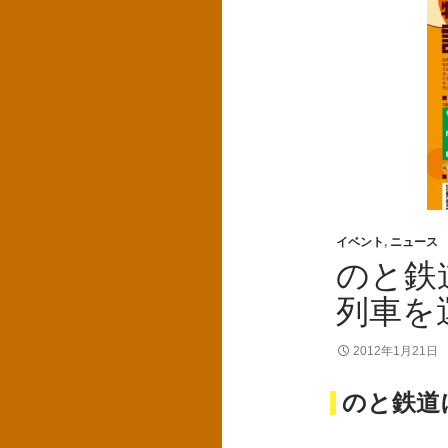
イベント
,
ニュース
のと鉄
列車を
2012年1月21日
のと鉄道