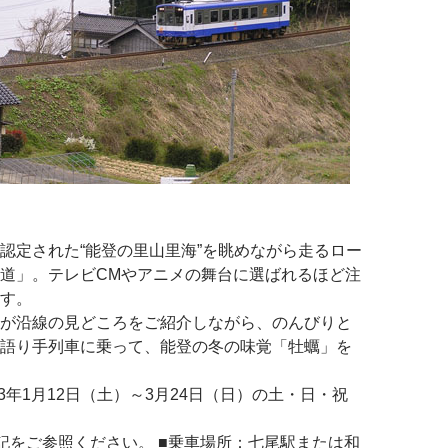
認定された“能登の里山里海”を眺めながら走るロー
道」。テレビCMやアニメの舞台に選ばれるほど注
す。
が沿線の見どころをご紹介しながら、のんびりと
語り手列車に乗って、能登の冬の味覚「牡蠣」を
013年1月12日（土）～3月24日（日）の土・日・祝
記をご参照ください。 ■乗車場所：七尾駅または和