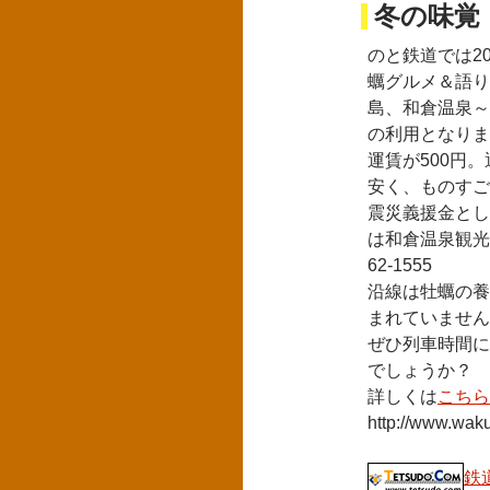
冬の味覚
のと鉄道では2
蠣グルメ＆語り
島、和倉温泉～
の利用となりま
運賃が500円。
安く、ものすご
震災義援金とし
は和倉温泉観光
62-1555
沿線は牡蠣の養
まれていません
ぜひ列車時間に
でしょうか？
詳しくは
こちら
http://www.waku
鉄