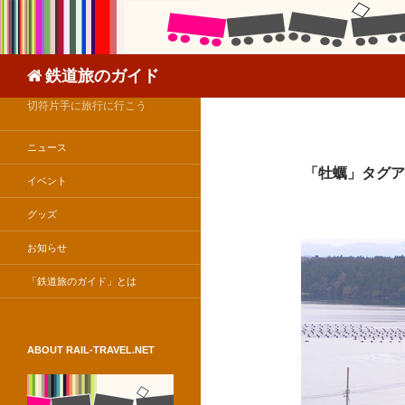
検
鉄道旅のガイド
索
切符片手に旅行に行こう
ニュース
「牡蠣」タグア
イベント
グッズ
お知らせ
「鉄道旅のガイド」とは
ABOUT RAIL-TRAVEL.NET