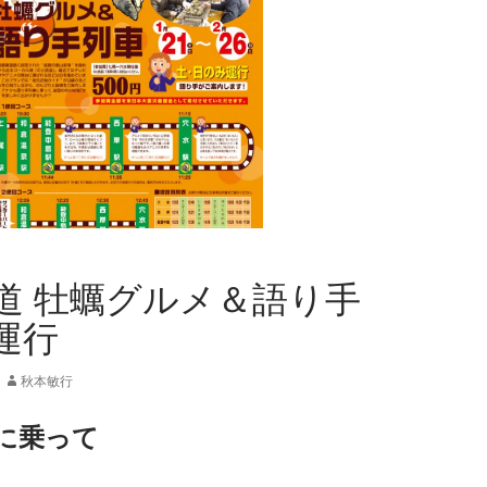
道 牡蠣グルメ＆語り手
運行
秋本敏行
に乗って