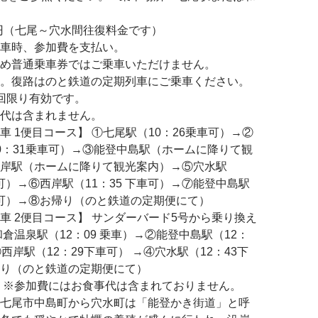
0円（七尾～穴水間往復料金です）
車時、参加費を支払い。
め普通乗車券ではご乗車いただけません。
。復路はのと鉄道の定期列車にご乗車ください。
回限り有効です。
代は含まれません。
車 1便目コース】 ①七尾駅（10：26乗車可）→②
0：31乗車可）→③能登中島駅（ホームに降りて観
岸駅（ホームに降りて観光案内）→⑤穴水駅
車可）→⑥西岸駅（11：35 下車可）→⑦能登中島駅
下車可）→⑧お帰り（のと鉄道の定期便にて）
車 2便目コース】 サンダーバード5号から乗り換え
倉温泉駅（12：09 乗車）→②能登中島駅（12：
西岸駅（12：29下車可） →④穴水駅（12：43下
り（のと鉄道の定期便にて）
 ※参加費にはお食事代は含まれておりません。
七尾市中島町から穴水町は「能登かき街道」と呼