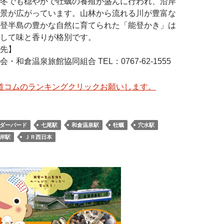
冬でも穏やかで牡蠣の養殖が盛んに行われ、沿岸
景が広がっています。山林から流れる川が豊富な
登半島の豊かな自然に育てられた「能登かき」は
して味と香りが格別です。
先】
・和倉温泉旅館協同組合 TEL：0767-62-1555
道コムのランキングクリックお願いします。
ダーバード
七尾駅
和倉温泉駅
牡蠣
穴水駅
岸駅
ＪＲ西日本