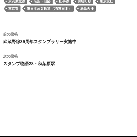
京浜東北線
名所・旧跡
山手線
御徒町駅
東京支社
東京都
東日本旅客鉄道（JR東日本）
湯島天神
投
前の投稿
稿
武蔵野線39周年スタンプラリー実施中
ナ
次の投稿
ビ
スタンプ物語28・秋葉原駅
ゲ
ー
シ
ョ
ン