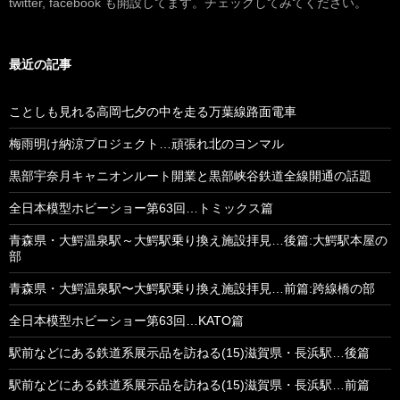
twitter, facebook も開設してます。チェックしてみてください。
最近の記事
ことしも見れる高岡七夕の中を走る万葉線路面電車
梅雨明け納涼プロジェクト…頑張れ北のヨンマル
黒部宇奈月キャニオンルート開業と黒部峡谷鉄道全線開通の話題
全日本模型ホビーショー第63回…トミックス篇
青森県・大鰐温泉駅～大鰐駅乗り換え施設拝見…後篇:大鰐駅本屋の
部
青森県・大鰐温泉駅〜大鰐駅乗り換え施設拝見…前篇:跨線橋の部
全日本模型ホビーショー第63回…KATO篇
駅前などにある鉄道系展示品を訪ねる(15)滋賀県・長浜駅…後篇
駅前などにある鉄道系展示品を訪ねる(15)滋賀県・長浜駅…前篇