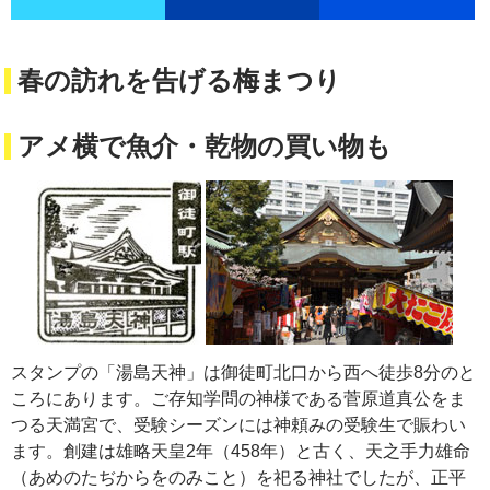
春の訪れを告げる梅まつり
アメ横で魚介・乾物の買い物も
スタンプの「湯島天神」は御徒町北口から西へ徒歩8分のと
ころにあります。ご存知学問の神様である菅原道真公をま
つる天満宮で、受験シーズンには神頼みの受験生で賑わい
ます。創建は雄略天皇2年（458年）と古く、天之手力雄命
（あめのたぢからをのみこと）を祀る神社でしたが、正平