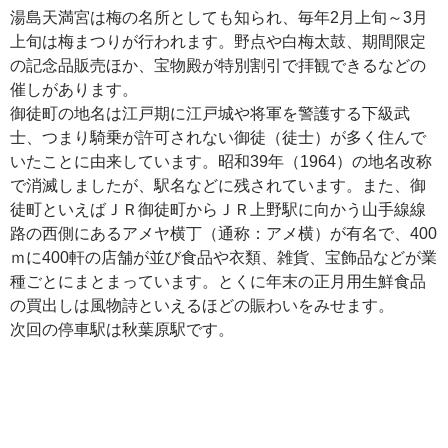
湯島天満宮は梅の名所としても知られ、毎年2月上旬～3月
上旬は梅まつりが行われます。野点や白梅太鼓、期間限定
の記念品販売ほか、宝物殿が特別割引で拝観できるなどの
催しがあります。
御徒町の地名は江戸期に江戸城や将軍を警護する下級武
士、つまり騎乗が許可されない御徒（徒士）が多く住んで
いたことに由来しています。昭和39年（1964）の地名改称
で消滅しましたが、駅名などに残されています。また、御
徒町といえばＪＲ御徒町からＪＲ上野駅に向かう山手線線
路の西側にあるアメヤ横丁（通称：アメ横）が有名で、400
ｍに400軒の店舗が並び食品や衣類、雑貨、宝飾品などが業
種ごとにまとまっています。とくに年末の正月用生鮮食品
の買出しは風物詩といえるほどの賑わいをみせます。
次回の停車駅は秋葉原駅です。