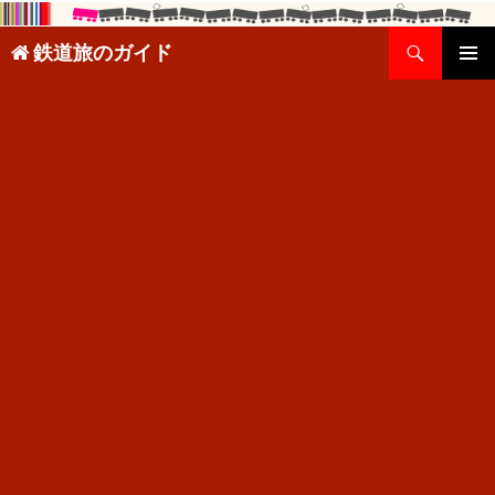
検
鉄道旅のガイド
索
コ
メインメ
ン
ニュー
テ
ン
ツ
へ
ス
キ
ッ
プ