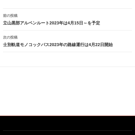
投
前の投稿
稿
立山黒部アルペンルート2023年は4月15日～を予定
ナ
次の投稿
ビ
士別軌道モノコックバス2023年の路線運行は4月22日開始
ゲ
ー
シ
ョ
ン