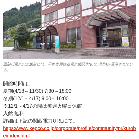
黒部川電気記念館前には、黒部専用鉄道電気機関車((EB5号型)が展示されてい
る。
開館時間は、
夏期(4/18～11/30) 7:30～18:00
冬期(12/1～4/17) 9:00～16:00
※12/1～4/17の間は毎週火曜日休館
入館 無料
詳細は下記の関西電力URLにて。
https://www.kepco.co.jp/corporate/profile/community/pr/kurob
e/index.html