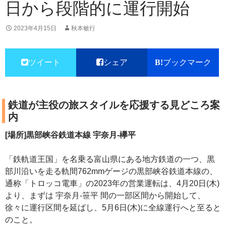
日から段階的に運行開始
2023年4月15日
秋本敏行
ツイート
シェア
ブックマーク
鉄道が主役の旅スタイルを応援する見どころ案
内
[場所]黒部峡谷鉄道本線 宇奈月-欅平
「鉄軌道王国」を名乗る富山県にある地方鉄道の一つ、黒
部川沿いを走る軌間762mmゲージの黒部峡谷鉄道本線の、
通称「トロッコ電車」の2023年の営業運転は、4月20日(木)
より、まずは 宇奈月-笹平 間の一部区間から開始して、
徐々に運行区間を延ばし、5月6日(木)に全線運行へと至ると
のこと。