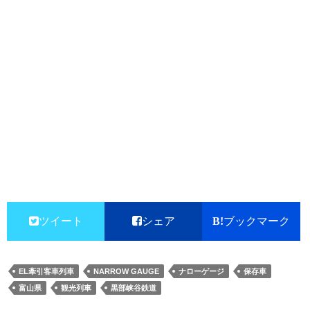
ツイート
シェア
ブックマーク
EL牽引客車列車
NARROW GAUGE
ナローゲージ
保存車
富山県
観光列車
黒部峡谷鉄道