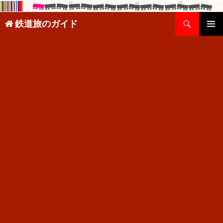
検
鉄道旅のガイド
索
コ
メインメ
ン
ニュー
テ
ン
ツ
へ
ス
キ
ッ
プ