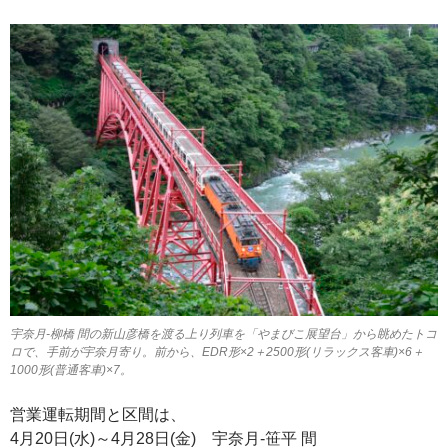
宇奈月-柳橋 間の新山彦橋を渡る上り列車を「やまびこ展望台」から眺めたトコ
ロで、手前が宇奈月寄り。前から、EDR形×2＋2500形(リラックス客車)×6＋
1000形(普通客車)×7。
営業運転期間と区間は、
4月20日(水)～4月28日(金) 宇奈月-笹平 間