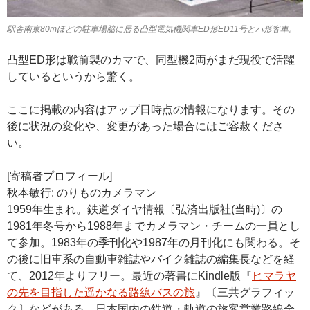
駅舎南東80mほどの駐車場脇に居る凸型電気機関車ED形ED11号とハ形客車。
凸型ED形は戦前製のカマで、同型機2両がまだ現役で活躍
しているというから驚く。
ここに掲載の内容はアップ日時点の情報になります。その
後に状況の変化や、変更があった場合にはご容赦くださ
い。
[寄稿者プロフィール]
秋本敏行: のりものカメラマン
1959年生まれ。鉄道ダイヤ情報〔弘済出版社(当時)〕の
1981年冬号から1988年までカメラマン・チームの一員とし
て参加。1983年の季刊化や1987年の月刊化にも関わる。そ
の後に旧車系の自動車雑誌やバイク雑誌の編集長などを経
て、2012年よりフリー。最近の著書にKindle版『
ヒマラヤ
の先を目指した遥かなる路線バスの旅
』〔三共グラフィッ
ク〕などがある。日本国内の鉄道・軌道の旅客営業路線全