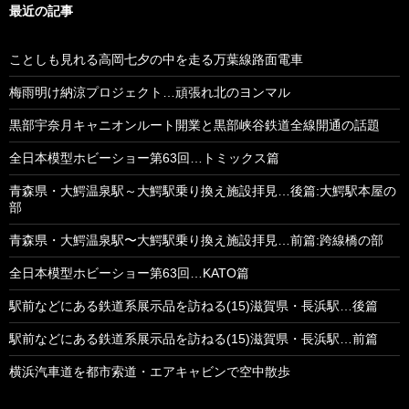
最近の記事
ことしも見れる高岡七夕の中を走る万葉線路面電車
梅雨明け納涼プロジェクト…頑張れ北のヨンマル
黒部宇奈月キャニオンルート開業と黒部峡谷鉄道全線開通の話題
全日本模型ホビーショー第63回…トミックス篇
青森県・大鰐温泉駅～大鰐駅乗り換え施設拝見…後篇:大鰐駅本屋の
部
青森県・大鰐温泉駅〜大鰐駅乗り換え施設拝見…前篇:跨線橋の部
全日本模型ホビーショー第63回…KATO篇
駅前などにある鉄道系展示品を訪ねる(15)滋賀県・長浜駅…後篇
駅前などにある鉄道系展示品を訪ねる(15)滋賀県・長浜駅…前篇
横浜汽車道を都市索道・エアキャビンで空中散歩