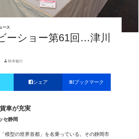
ュース
ビーショー第61回…津川
秋本敏行
ト
シェア
ブックマーク
軸貨車が充実
メッセ静岡
「模型の世界首都」を名乗っている。その静岡市