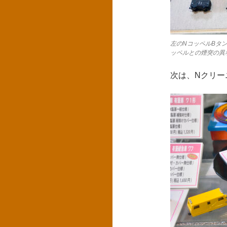
左のNコッペルBタン
ッペルとの煙突の異
次は、Nクリー