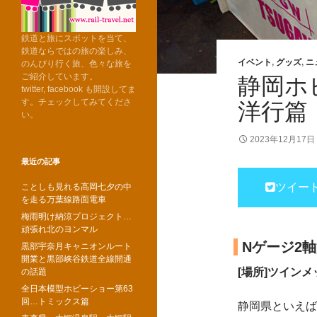
鉄道と旅にスポットを当て、
鉄道ならではの旅の楽しみ、
イベント
,
グッズ
,
ニ
のんびり行く旅、色々な旅を
ご紹介しています。
静岡ホ
twitter, facebook も開設してま
す。チェックしてみてくださ
洋行篇
い。
2023年12月17日
最近の記事
ツイー
ことしも見れる高岡七夕の中
を走る万葉線路面電車
梅雨明け納涼プロジェクト…
頑張れ北のヨンマル
Nゲージ2
黒部宇奈月キャニオンルート
開業と黒部峡谷鉄道全線開通
[場所]ツイン
の話題
全日本模型ホビーショー第63
回…トミックス篇
静岡県といえば