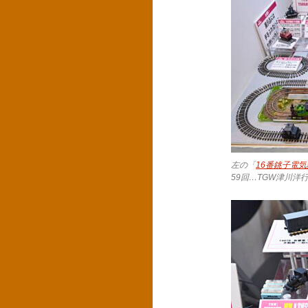
左の「
16番銚子電気
59回…TGW津川洋