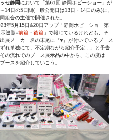
ッセ静岡
において「第61回 静岡ホビーショー」が
0日～14日の5日間(一般公開日は13日・14日のみ)に、
同組合の主催で開催された。
23年5月15日&20日アップ「静岡ホビーショー第
展示巡覧=
前篇
・
後篇
」で報じているけれども、そ
出展メーカー名の末尾に『♥』が付いているブース
ずれ単独にて、不定期ながら紹介予定…」と予告
その流れでのブース展示品の中から、この度は
ブースを紹介していこう。