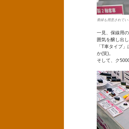
青緑も用意されてい
一見、保線用の
囲気を醸し出し
「T車タイプ」
か(笑)。
そして、ク50