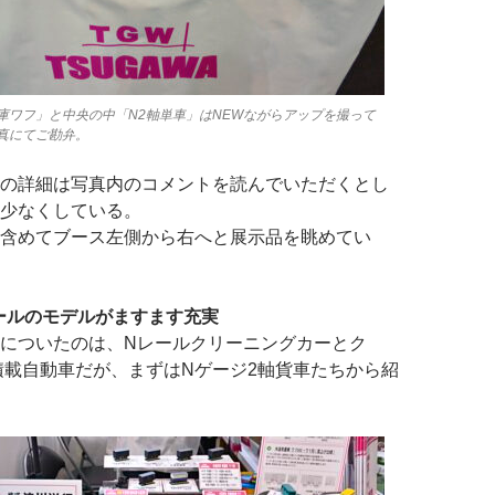
庫ワフ」と中央の中「N2軸単車」はNEWながらアップを撮って
真にてご勘弁。
の詳細は写真内のコメントを読んでいただくとし
少なくしている。
含めてブース左側から右へと展示品を眺めてい
ールのモデルがますます充実
についたのは、Nレールクリーニングカーとク
用積載自動車だが、まずはNゲージ2軸貨車たちから紹