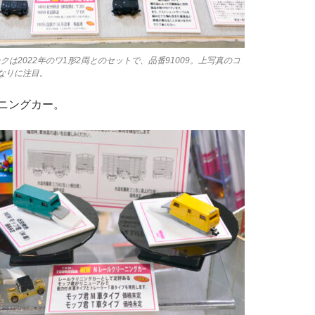
クは2022年のワ1形2両とのセットで、品番91009。上写真のコ
なりに注目。
ニングカー。