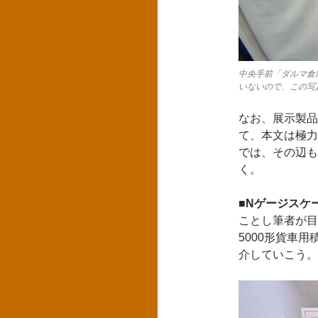
中央手前「ダルマ倉
いないので、この写
なお、展示製品
て、本文は極力
では、その辺も
く。
■Nゲージスケ
ことし筆者が目
5000形貨車
介していこう。