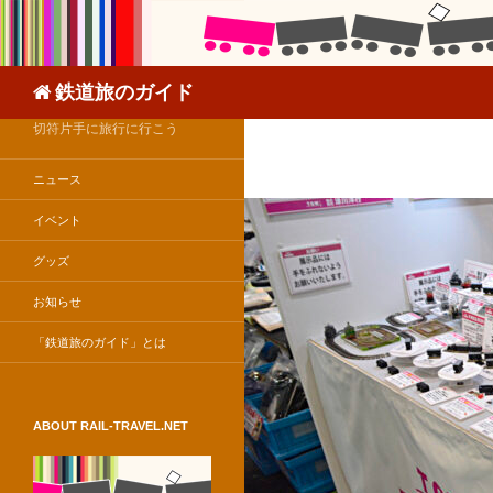
検
鉄道旅のガイド
索
切符片手に旅行に行こう
ニュース
イベント
グッズ
お知らせ
「鉄道旅のガイド」とは
ABOUT RAIL-TRAVEL.NET