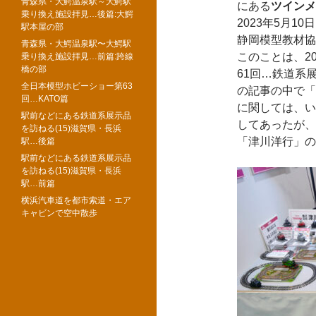
青森県・大鰐温泉駅～大鰐駅
にある
ツインメ
乗り換え施設拝見…後篇:大鰐
2023年5月1
駅本屋の部
静岡模型教材協
青森県・大鰐温泉駅〜大鰐駅
このことは、20
乗り換え施設拝見…前篇:跨線
橋の部
61回…鉄道系
全日本模型ホビーショー第63
の記事の中で「
回…KATO篇
に関しては、い
駅前などにある鉄道系展示品
してあったが、
を訪ねる(15)滋賀県・長浜
「津川洋行」の
駅…後篇
駅前などにある鉄道系展示品
を訪ねる(15)滋賀県・長浜
駅…前篇
横浜汽車道を都市索道・エア
キャビンで空中散歩