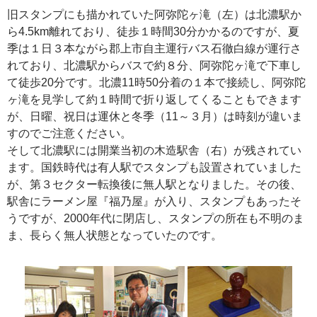
旧スタンプにも描かれていた阿弥陀ヶ滝（左）は北濃駅か
ら4.5km離れており、徒歩１時間30分かかるのですが、夏
季は１日３本ながら郡上市自主運行バス石徹白線が運行さ
れており、北濃駅からバスで約８分、阿弥陀ヶ滝で下車し
て徒歩20分です。北濃11時50分着の１本で接続し、阿弥陀
ヶ滝を見学して約１時間で折り返してくることもできます
が、日曜、祝日は運休と冬季（11～３月）は時刻が違いま
すのでご注意ください。
そして北濃駅には開業当初の木造駅舎（右）が残されてい
ます。国鉄時代は有人駅でスタンプも設置されていました
が、第３セクター転換後に無人駅となりました。その後、
駅舎にラーメン屋『福乃屋』が入り、スタンプもあったそ
うですが、2000年代に閉店し、スタンプの所在も不明のま
ま、長らく無人状態となっていたのです。