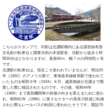
こちらがスタンプで、印影は北濃駅構内にある国登録有形
文化財の転車台と開業当初の木造駅舎、当駅から徒歩１時
間30分ほどかかりますが、落差60ｍ、幅７ｍの阿弥陀ヶ滝
です。
北濃駅の転車台は、現在こそ使われていませんが、明治35
年（1902）のアメリカ製で、東海道本線岐阜駅で使われて
いたものを昭和９年（1934）８月、越美南線が北濃まで開
業した際に移設されたものです。その後、昭和44年
（1969）まで蒸気機関車の前後の向きを変えるために使わ
れ、昭和61年（1986）に第３セクターの長良川鉄道に転換
された際もレールバスの転回に使われたそうです。開設70