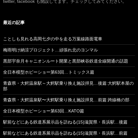
twitter, facebook も開設してます。チェックしてみてください。
最近の記事
ことしも見れる高岡七夕の中を走る万葉線路面電車
梅雨明け納涼プロジェクト…頑張れ北のヨンマル
黒部宇奈月キャニオンルート開業と黒部峡谷鉄道全線開通の話題
全日本模型ホビーショー第63回…トミックス篇
青森県・大鰐温泉駅～大鰐駅乗り換え施設拝見…後篇:大鰐駅本屋の
部
青森県・大鰐温泉駅〜大鰐駅乗り換え施設拝見…前篇:跨線橋の部
全日本模型ホビーショー第63回…KATO篇
駅前などにある鉄道系展示品を訪ねる(15)滋賀県・長浜駅…後篇
駅前などにある鉄道系展示品を訪ねる(15)滋賀県・長浜駅…前篇