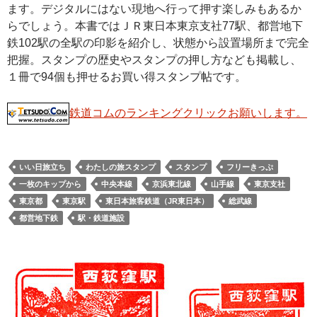
ます。デジタルにはない現地へ行って押す楽しみもあるか
らでしょう。本書ではＪＲ東日本東京支社77駅、都営地下
鉄102駅の全駅の印影を紹介し、状態から設置場所まで完全
把握。スタンプの歴史やスタンプの押し方なども掲載し、
１冊で94個も押せるお買い得スタンプ帖です。
鉄道コムのランキングクリックお願いします。
いい日旅立ち
わたしの旅スタンプ
スタンプ
フリーきっぷ
一枚のキップから
中央本線
京浜東北線
山手線
東京支社
東京都
東京駅
東日本旅客鉄道（JR東日本）
総武線
都営地下鉄
駅・鉄道施設