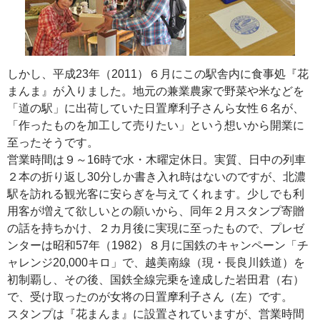
しかし、平成23年（2011）６月にこの駅舎内に食事処『花
まんま』が入りました。地元の兼業農家で野菜や米などを
「道の駅」に出荷していた日置摩利子さんら女性６名が、
「作ったものを加工して売りたい」という想いから開業に
至ったそうです。
営業時間は９～16時で水・木曜定休日。実質、日中の列車
２本の折り返し30分しか書き入れ時はないのですが、北濃
駅を訪れる観光客に安らぎを与えてくれます。少しでも利
用客が増えて欲しいとの願いから、同年２月スタンプ寄贈
の話を持ちかけ、２カ月後に実現に至ったもので、プレゼ
ンターは昭和57年（1982）８月に国鉄のキャンペーン「チ
ャレンジ20,000キロ」で、越美南線（現・長良川鉄道）を
初制覇し、その後、国鉄全線完乗を達成した岩田君（右）
で、受け取ったのが女将の日置摩利子さん（左）です。
スタンプは『花まんま』に設置されていますが、営業時間