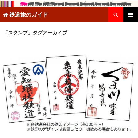
検
鉄道旅のガイド
索
コ
メインメ
ン
ニュー
テ
「スタンプ」タグアーカイブ
ン
ツ
へ
ス
キ
ッ
プ