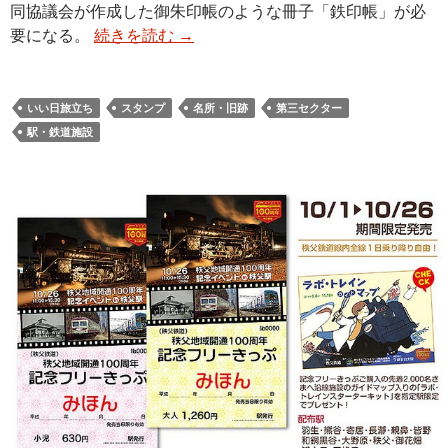
同協議会が作成した御朱印帳のような冊子「鉄印帳」が必
要になる。
続きを読む
→
いい日旅立ち
スタンプ
名所・旧跡
第三セクター
駅・鉄道施設