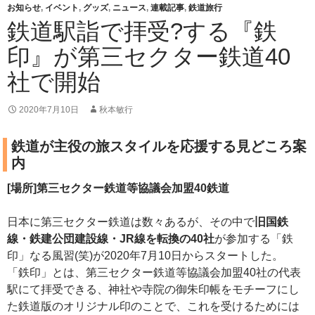
お知らせ
,
イベント
,
グッズ
,
ニュース
,
連載記事
,
鉄道旅行
鉄道駅詣で拝受?する『鉄
印』が第三セクター鉄道40
社で開始
2020年7月10日
秋本敏行
鉄道が主役の旅スタイルを応援する見どころ案
内
[場所]第三セクター鉄道等協議会加盟40鉄道
日本に第三セクター鉄道は数々あるが、その中で
旧国鉄
線・鉄建公団建設線・JR線を転換の40社
が参加する「鉄
印」なる風習(笑)が2020年7月10日からスタートした。
「鉄印」とは、第三セクター鉄道等協議会加盟40社の代表
駅にて拝受できる、神社や寺院の御朱印帳をモチーフにし
た鉄道版のオリジナル印のことで、これを受けるためには