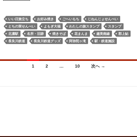
いい日旅立ち
お好み焼き
ごへいもち
じねんじょせんべい
とちの実せんべい
よもぎ大福
わたしの旅スタンプ
スタンプ
北濃駅
名所・旧跡
焼きそば
花まんま
越美南線
郡上鮎
長良川鉄道
長良川鉄道グッズ
阿弥陀ヶ滝
駅・鉄道施設
投
1
2
…
10
次へ →
稿
ナ
ビ
ゲ
ー
シ