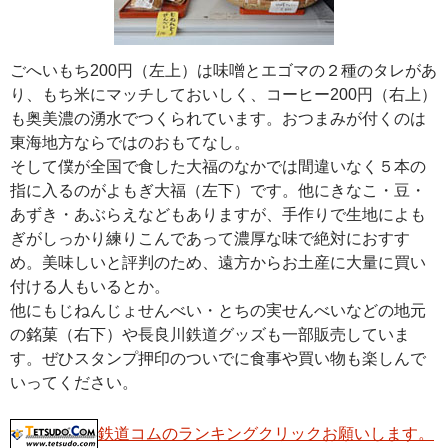
ごへいもち200円（左上）は味噌とエゴマの２種のタレがあ
り、もち米にマッチしておいしく、コーヒー200円（右上）
も奥美濃の湧水でつくられています。おつまみが付くのは
東海地方ならではのおもてなし。
そして僕が全国で食した大福のなかでは間違いなく５本の
指に入るのがよもぎ大福（左下）です。他にきなこ・豆・
あずき・あぶらえなどもありますが、手作りで生地によも
ぎがしっかり練りこんであって濃厚な味で絶対におすす
め。美味しいと評判のため、遠方からお土産に大量に買い
付ける人もいるとか。
他にもじねんじょせんべい・とちの実せんべいなどの地元
の銘菓（右下）や長良川鉄道グッズも一部販売していま
す。ぜひスタンプ押印のついでに食事や買い物も楽しんで
いってください。
鉄道コムのランキングクリックお願いします。