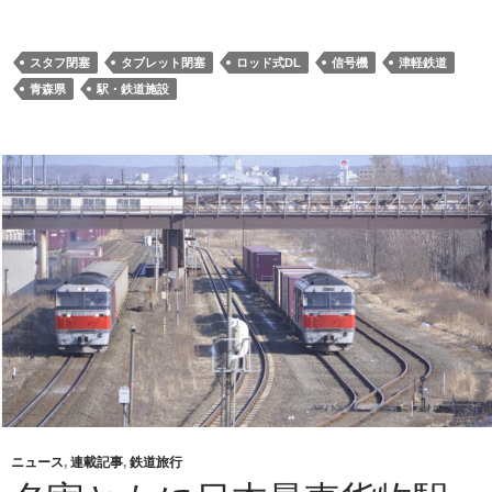
スタフ閉塞
タブレット閉塞
ロッド式DL
信号機
津軽鉄道
青森県
駅・鉄道施設
ニュース
,
連載記事
,
鉄道旅行