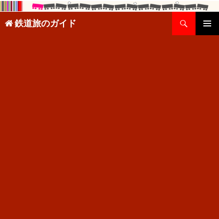
検
鉄道旅のガイド
索
コ
メインメ
ン
ニュー
テ
ン
ツ
へ
ス
キ
ッ
プ