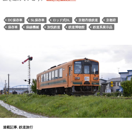
DC保存車
SL保存車
ロッド式DL
京都丹後鉄道
京都府
保存車
保線機械
加悦鉄道
鉄道博物館
鉄道系展示品
連載記事
,
鉄道旅行