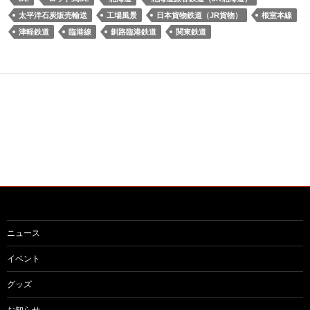
太平洋石炭販売輸送
工場風景
日本貨物鉄道（JR貨物）
根室本線
津軽鉄道
臨港線
釧路臨港鉄道
関東鉄道
ニュース
イベント
グッズ