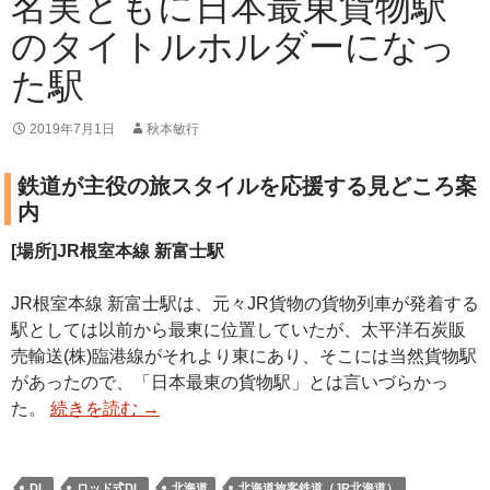
名実ともに日本最東貨物駅
のタイトルホルダーになっ
た駅
2019年7月1日
秋本敏行
鉄道が主役の旅スタイルを応援する見どころ案
内
[場所]JR根室本線 新富士駅
JR根室本線 新富士駅は、元々JR貨物の貨物列車が発着する
駅としては以前から最東に位置していたが、太平洋石炭販
売輸送(株)臨港線がそれより東にあり、そこには当然貨物駅
があったので、「日本最東の貨物駅」とは言いづらかっ
た。
続きを読む
→
DL
ロッド式DL
北海道
北海道旅客鉄道（JR北海道）