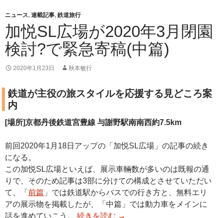
ニュース
,
連載記事
,
鉄道旅行
加悦SL広場が2020年3月閉園
検討?で緊急寄稿(中篇)
2020年1月23日
秋本敏行
鉄道が主役の旅スタイルを応援する見どころ案
内
[場所]京都丹後鉄道宮豊線 与謝野駅南南西約7.5km
前回2020年1月18日アップの「加悦SL広場」の記事の続き
になる。
この加悦SL広場といえば、展示車輛数が多いのは既報の通
りで、そのため記事は3部に分けての構成とさせていただい
て、「
前篇
」では鉄道駅からバスでの行き方と、無料エリ
アの展示物を掲載したが、「中篇」では動力車をメインに
話を進めていこう。
続きを読む
→