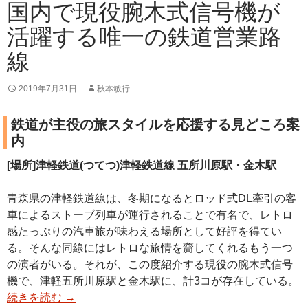
国内で現役腕木式信号機が
活躍する唯一の鉄道営業路
線
2019年7月31日
秋本敏行
鉄道が主役の旅スタイルを応援する見どころ案
内
[場所]津軽鉄道(つてつ)津軽鉄道線 五所川原駅・金木駅
青森県の津軽鉄道線は、冬期になるとロッド式DL牽引の客
車によるストーブ列車が運行されることで有名で、レトロ
感たっぷりの汽車旅が味わえる場所として好評を得てい
る。そんな同線にはレトロな旅情を齎してくれるもう一つ
の演者がいる。それが、この度紹介する現役の腕木式信号
機で、津軽五所川原駅と金木駅に、計3コが存在している。
続きを読む
→