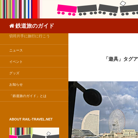
検
鉄道旅のガイド
索
切符片手に旅行に行こう
ニュース
「遊具」タグア
イベント
グッズ
お知らせ
「鉄道旅のガイド」とは
ABOUT RAIL-TRAVEL.NET