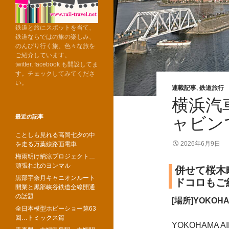
鉄道と旅にスポットを当て、
鉄道ならではの旅の楽しみ、
のんびり行く旅、色々な旅を
ご紹介しています。
twitter, facebook も開設してま
す。チェックしてみてくださ
い。
連載記事
,
鉄道旅行
横浜汽
最近の記事
ャビン
ことしも見れる高岡七夕の中
2026年6月9日
を走る万葉線路面電車
梅雨明け納涼プロジェクト…
頑張れ北のヨンマル
併せて桜木
黒部宇奈月キャニオンルート
ドコロもご
開業と黒部峡谷鉄道全線開通
の話題
[場所]YOKOH
全日本模型ホビーショー第63
回…トミックス篇
YOKOHAMA