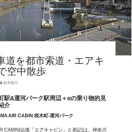
車道を都市索道・エアキ
で空中散歩
秋本敏行
町駅&運河パーク駅周辺＋αの乗り物的見
紹介
AMA AIR CABIN 桜木町-運河パーク
 AIR CABIN(以後「エアキャビン」と表記)は、神奈川