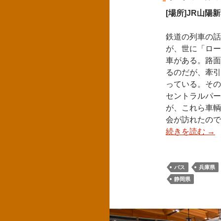
[場所]JR山陽
鉄道の列車の話
が、世に「ロー
車がある。路面
るのだが、牽引
っている。その
セントラルパー
が、これら車輌
会が訪れたので
続きを読む
→
バス
兵庫県
静岡県