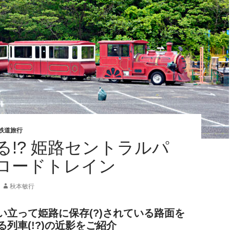
鉄道旅行
る!? 姫路セントラルパ
ロードトレイン
秋本敏行
い立って姫路に保存(?)されている路面を
列車(!?)の近影をご紹介