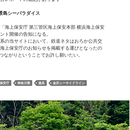
八景島シーパラダイス
「海上保安庁 第三管区海上保安本部 横浜海上保安
ント開催の告知になる。
系の当サイトにおいて、鉄道ネタはおろか公共交
海上保安庁のお知らせを掲載する運びとなったの
物つながりということでお許し願いたい。
保安庁
神奈川県
遊具
金沢シーサイドライン