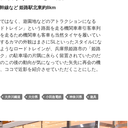
新幹線など 姫路駅北東約8km
ではなく、遊園地などのアトラクションになる
ドトレイン」という路面を走る機関車牽引客車列
を走るため機関車も客車も当然タイヤを履いてい
するカマの外観はまさにSLといったスタイルにな
ようなロードトレインが、兵庫県姫路市の「姫路
ク」の駐車場の片隅に永らく留置されていたのだ
のこの後の動向が気になっていた矢先に再会の機
、ココで近影を紹介させていただくことにした。
大井川鐵道
大分県
小田急電鉄
神奈川県
遊具