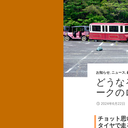
お知らせ
,
ニュース
,
どうな
ークの
2024年6月22日
チョット思
タイヤで走る