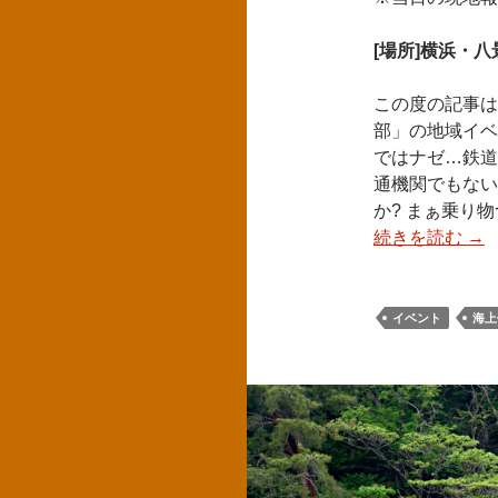
[場所]横浜・
この度の記事は
部」の地域イベ
ではナゼ…鉄道
通機関でもない
か? まぁ乗り
続きを読む
→
イベント
海上