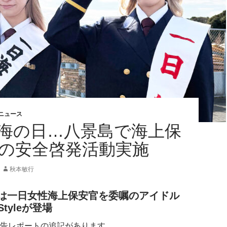
ニュース
5年海の日…八景島で海上保
海の安全啓発活動実施
秋本敏行
は一日女性海上保安官を委嘱のアイドル
tyleが登場
告レポートの追記があります