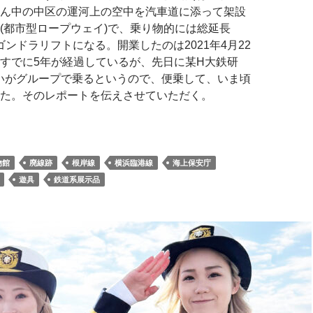
ん中の中区の運河上の空中を汽車道に添って架設
(都市型ロープウェイ)で、乗り物的には総延長
ゴンドラリフトになる。開業したのは2021年4月22
すでに5年が経過しているが、先日に某H大鉄研
いがグループで乗るというので、便乗して、いま頃
た。そのレポートを伝えさせていただく。
物館
廃線跡
根岸線
横浜臨港線
海上保安庁
遊具
鉄道系展示品