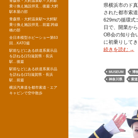
青森県・大鰐温泉駅～大鰐駅
県横浜市のド真
乗り換え施設拝見…後篇:大鰐
駅本屋の部
された都市索道
青森県・大鰐温泉駅〜大鰐駅
629mの循環式
乗り換え施設拝見…前篇:跨線
日で、開業から
橋の部
OB会の知り合
全日本模型ホビーショー第63
に初乗りしてき
回…KATO篇
続きを読む
→
駅前などにある鉄道系展示品
を訪ねる(15)滋賀県・長浜
駅…後篇
駅前などにある鉄道系展示品
MUSEUM
博
を訪ねる(15)滋賀県・長浜
神奈川県
索道
駅…前篇
横浜汽車道を都市索道・エア
キャビンで空中散歩