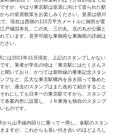
ですが、やはり東京駅は皇居に向けて造られた駅
からの皇居散策をお楽しみください。皇居は徳川
城で、現在は西側の115万平方メートルに御所が置
江戸城旧本丸、二の丸、三の丸、北の丸が公園と
れています。見学可能な東御苑な東御苑の詳細は
ださい。
には2011年11月現在、上記のスタンプしかない
です。筆者が学生の頃は「東京駅にはたくさんス
と聞いており、かつては新幹線の乗車記念スタン
ンプなど、広大な東京駅構内を歩き回って集めた
すが、過去のスタンプはまた改めて紹介すること
それにしても日本一の東京駅ですから、スタンプ
て各案内所に設置し、ＪＲ東海も独自のスタンプ
いものです。
駅から山手線内回りに乗って一周し、各駅のスタン
きますが、これからも長い付き合いのほどよろし