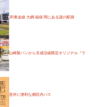
JR東金線 大網-福俵 間にある謎の駅跡
山崎製パンから京成沿線限定オリジナル『ラ
意外に便利な都区内パス