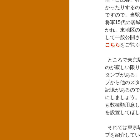
かったりするの
ですので、当駅
将軍15代の居
かれ、東地区の
して一般公開さ
こちら
をご覧く
ところで東京駅
のが寂しい限り
タンプがある」
プから他のスタ
記憶があるので
にしましょう。
も数種類用意し
を設置してほし
それでは東京
プを紹介してい