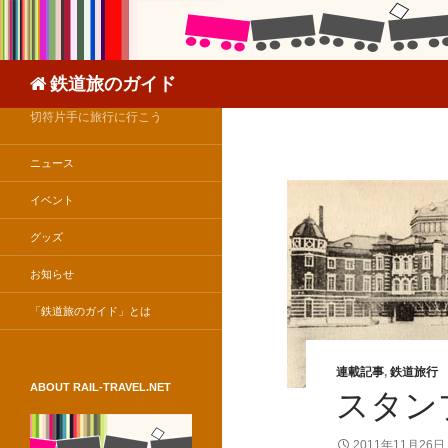
検
鉄道旅のガイド
索
切符片手に旅行に行こう
ニュース
イベント
グッズ
お知らせ
「鉄道旅のガイド」とは
連載記事
,
鉄道旅行
ABOUT RAIL-TRAVEL.NET
スタン
2011年11月26日