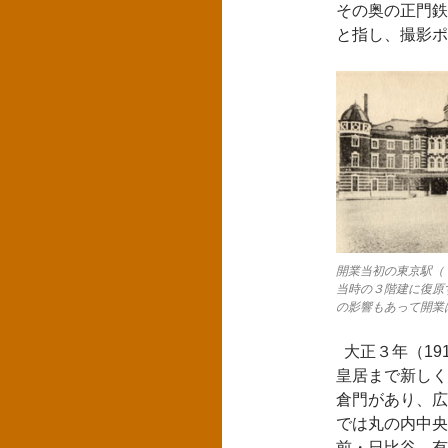
その奥の正門鉄
と指し、撮影ポ
開業当初の東京駅（
当時の３階建に復原
の影響もあって開業は
大正３年（19
皇居まで新しく
倉門があり、広
では丸の内中央
前・日比谷、有