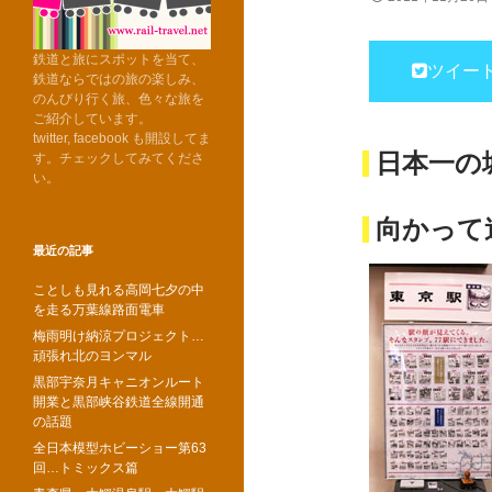
鉄道と旅にスポットを当て、
ツイー
鉄道ならではの旅の楽しみ、
のんびり行く旅、色々な旅を
ご紹介しています。
twitter, facebook も開設してま
日本一の
す。チェックしてみてくださ
い。
向かって
最近の記事
ことしも見れる高岡七夕の中
を走る万葉線路面電車
梅雨明け納涼プロジェクト…
頑張れ北のヨンマル
黒部宇奈月キャニオンルート
開業と黒部峡谷鉄道全線開通
の話題
全日本模型ホビーショー第63
回…トミックス篇