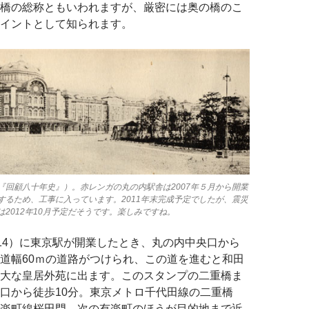
橋の総称ともいわれますが、厳密には奥の橋のこ
イントとして知られます。
『回顧八十年史』）。赤レンガの丸の内駅舎は2007年５月から開業
するため、工事に入っています。2011年末完成予定でしたが、震災
2012年10月予定だそうです。楽しみですね。
14）に東京駅が開業したとき、丸の内中央口から
道幅60ｍの道路がつけられ、この道を進むと和田
大な皇居外苑に出ます。このスタンプの二重橋ま
口から徒歩10分。東京メトロ千代田線の二重橋
楽町線桜田門、次の有楽町のほうが目的地まで近