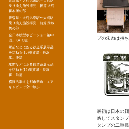
青森県・大鰐温泉駅～大鰐駅
乗り換え施設拝見…後篇:大鰐
駅本屋の部
青森県・大鰐温泉駅〜大鰐駅
乗り換え施設拝見…前篇:跨線
橋の部
全日本模型ホビーショー第63
プの朱肉は持ち
回…KATO篇
駅前などにある鉄道系展示品
を訪ねる(15)滋賀県・長浜
駅…後篇
駅前などにある鉄道系展示品
を訪ねる(15)滋賀県・長浜
駅…前篇
横浜汽車道を都市索道・エア
キャビンで空中散歩
最初は日本の顔
略してスタンプ
タンプの二重橋