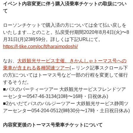
イベント内容変更に伴う購入済乗車チケットの取扱につい
て
ローソンチケットで購入済の方については全て払い戻しを
いたします…とのこと。払戻受付期間2020年8月4日(火)〜8
月31日(月)23時59分。詳しくは下記URLにて。
https://l-tike.com/oc/lt/haraimodoshi/
なお、
大鉄観光サービス主催、きかんしゃトーマス号への
乗車が含まれる各種関連ツアー
(←リンク記事スクロール下
の方)についてはトーマス号など一部の行程を変更して催行
するそうだ。
■バスのバーティーツアー 大鉄観光サービスフレンドツア
ーセンター0547-46-3134(10時〜16時・日祝休み)
■2かいだてバスのバルジーツアー 大鉄観光サービス静岡ツ
アーセンター054-204-0512(9時30分〜17時・土日祝日休み)
内容変更後のトーマス号乗車チケットについて