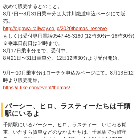
改めて販売するとのこと。
8月7日〜8月31日乗車分は大井川鐵道申込ページにて販
売。
http://oigawa-railway.co.jp/2020thomas_reserve
もしくは受付専用電話0547-45-3180 (12時30分〜16時30分)
※乗車日前日は14時まで。
8月17日乗車分まで、受付中。
8月21日〜31日乗車分、12日12時30分より受付開始。
9月〜10月乗車分はローチケ申込みページにて。8月13日12
時より販売開始。
https://l-tike.com/event/thomas/
パーシー、ヒロ、ラスティーたちは千頭
駅にいるよ
千頭駅にいるパーシー、ヒロ、ラスティー、いじわる貨
車、いたずら貨車などのなかまたちは、千頭駅でお留守