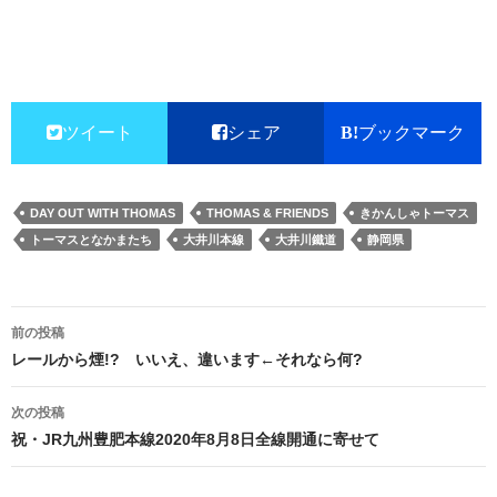
ツイート
シェア
ブックマーク
DAY OUT WITH THOMAS
THOMAS & FRIENDS
きかんしゃトーマス
トーマスとなかまたち
大井川本線
大井川鐵道
静岡県
投
前の投稿
稿
レールから煙!? いいえ、違います←それなら何?
ナ
次の投稿
ビ
祝・JR九州豊肥本線2020年8月8日全線開通に寄せて
ゲ