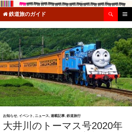
検
鉄道旅のガイド
索
コ
メインメ
ン
ニュー
テ
ン
ツ
へ
ス
キ
ッ
プ
お知らせ
,
イベント
,
ニュース
,
連載記事
,
鉄道旅行
大井川のトーマス号2020年