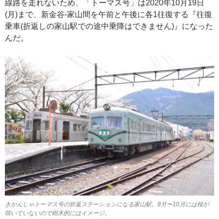
線路を走れないため、「トーマス号」は2020年10月19日
(月)まで、新金谷-家山間を午前と午後に各1往復する『往復
乗車(折返しの家山駅での途中乗降はできません)』になった
んだ。
きかんしゃトーマス号の折返ステーションになる家山駅。8月〜10月には桜が
咲いていないので樹木的にはイメージ。