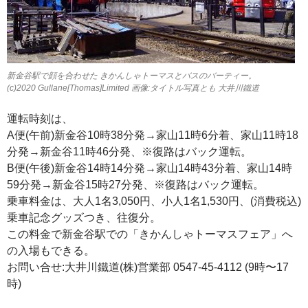
新金谷駅で顔を合わせた きかんしゃトーマスとバスのバーティー。
(c)2020 Gullane[Thomas]Limited 画像:タイトル写真とも 大井川鐵道
運転時刻は、
A便(午前)新金谷10時38分発→家山11時6分着、家山11時18
分発→新金谷11時46分発、※復路はバック運転。
B便(午後)新金谷14時14分発→家山14時43分着、家山14時
59分発→新金谷15時27分発、※復路はバック運転。
乗車料金は、大人1名3,050円、小人1名1,530円、(消費税込)
乗車記念グッズつき、往復分。
この料金で新金谷駅での「きかんしゃトーマスフェア」へ
の入場もできる。
お問い合せ:大井川鐵道(株)営業部 0547-45-4112 (9時〜17
時)