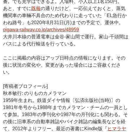
番。でも見学はできるよ。入場料、小人以上1名150円。
あと、すでに
既報
の通りだけど、一応伝えておくと、蒸気
機関車の車輛不具合のため代わりに走っていた「EL急行か
わね路号」も2020年8月31日(月)までの予定で、運休中。
oigawa-railway.co.jp/archives/48959
大井川本線の普通電車は金谷-家山間で運行。家山-千頭間は
バスによる代行輸送を行っている。
ここに掲載の内容はアップ日時点の情報になります。その
後に状況の変化や、変更があった場合にはご容赦くださ
い。
[寄稿者プロフィール]
秋本敏行: のりものカメラマン
1959年生まれ。鉄道ダイヤ情報〔弘済出版社(当時)〕の
1981年冬号から1988年までカメラマン・チームの一員とし
て参加。1983年の季刊化や1987年の月刊化にも関わる。そ
の後に旧車系の自動車雑誌やバイク雑誌の編集長などを経
て、2012年よりフリー。最近の著書にKindle版『
ヒマラヤ