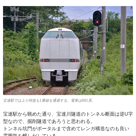
宝達駅では上り特急も1番線を通過する。電車は681系。
宝達駅から眺めた通り、宝達川隧道のトンネル断面は逆U字
型なので、掘削隧道であろうと思われる。
トンネル坑門がポータルまで含めてレンガ構造なのも良い
雰囲気を醸しだしている。