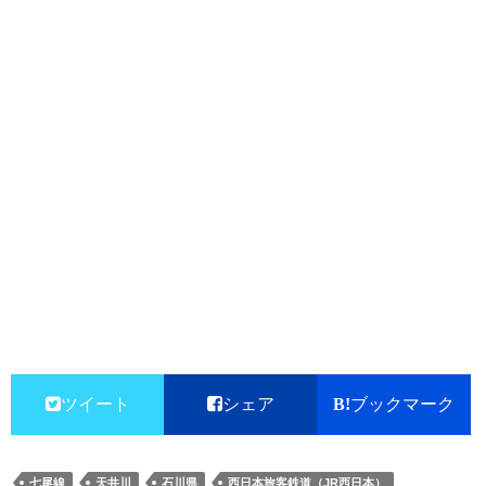
ツイート
シェア
ブックマーク
七尾線
天井川
石川県
西日本旅客鉄道（JR西日本）