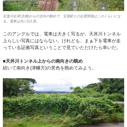
宝達川右岸(北側)からの北向の眺めで、宝達駅との位置関係はこのくらいにな
る。電車は共に521系。
このアングルでは、電車は大きく写るが、天井川トンネル
上らしい写真にはならない。けれども、まぁ下を電車が走
っている証拠写真ということで見ていただけたら幸いだ。
■天井川トンネル上からの南向きの眺め
続いて南向き(津幡方)の景色を眺めてみよう。