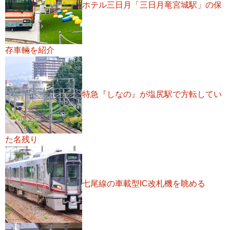
ホテル三日月「三日月竜宮城駅」の保
存車輛を紹介
特急『しなの』が塩尻駅で方転してい
た名残り
七尾線の車載型IC改札機を眺める