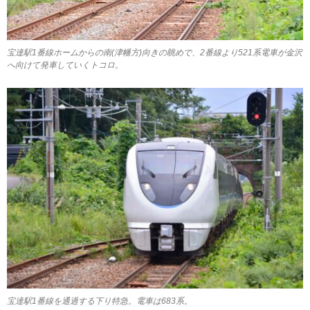
宝達駅1番線ホームからの南(津幡方)向きの眺めで、2番線より521系電車が金沢
へ向けて発車していくトコロ。
宝達駅1番線を通過する下り特急。電車は683系。