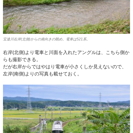
宝達川右岸(北側)からの南向きの眺め。電車は521系。
右岸(北側)より電車と川面を入れたアングルは、こちら側か
らも撮影できる。
だが右岸からではやはり電車が小さくしか見えないので、
左岸(南側)よりの写真も載せておく。