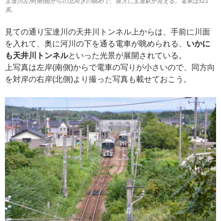
宝達川左岸(南側)からの北向きの眺めで、彼方に宝達駅が見える。電車は521
系。
見ての通り宝達川の天井川トンネル上からは、手前に川面
を入れて、奥に河川の下を通る電車が眺められる、
いかに
も天井川トンネル
といった光景が展開されている。
上写真は左岸(南側)からで電車の写りが小さいので、同方向
を対岸の右岸(北側)より撮った写真も載せておこう。