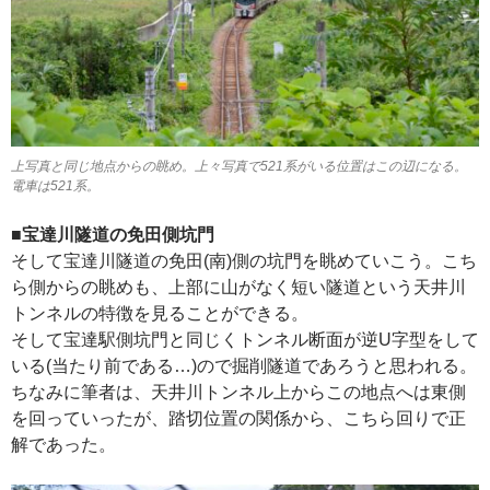
上写真と同じ地点からの眺め。上々写真で521系がいる位置はこの辺になる。
電車は521系。
■宝達川隧道の免田側坑門
そして宝達川隧道の免田(南)側の坑門を眺めていこう。こち
ら側からの眺めも、上部に山がなく短い隧道という天井川
トンネルの特徴を見ることができる。
そして宝達駅側坑門と同じくトンネル断面が逆U字型をして
いる(当たり前である…)ので掘削隧道であろうと思われる。
ちなみに筆者は、天井川トンネル上からこの地点へは東側
を回っていったが、踏切位置の関係から、こちら回りで正
解であった。