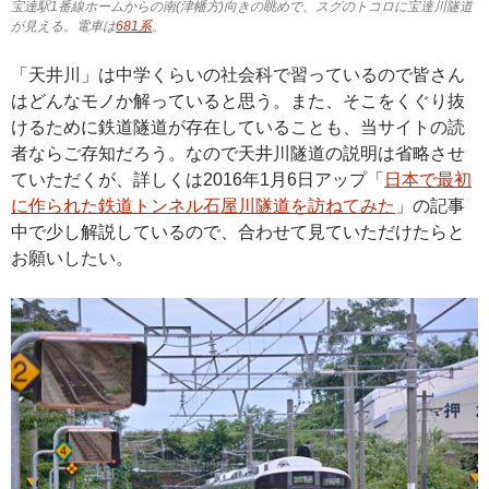
宝達駅1番線ホームからの南(津幡方)向きの眺めで、スグのトコロに宝達川隧道
が見える。電車は
681系
。
「天井川」は中学くらいの社会科で習っているので皆さん
はどんなモノか解っていると思う。また、そこをくぐり抜
けるために鉄道隧道が存在していることも、当サイトの読
者ならご存知だろう。なので天井川隧道の説明は省略させ
ていただくが、詳しくは2016年1月6日アップ「
日本で最初
に作られた鉄道トンネル石屋川隧道を訪ねてみた
」の記事
中で少し解説しているので、合わせて見ていただけたらと
お願いしたい。