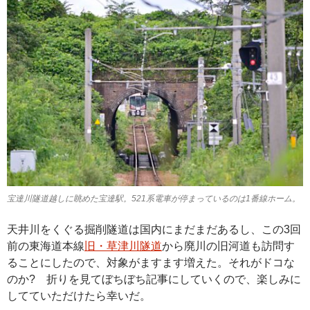
宝達川隧道越しに眺めた宝達駅。521系電車が停まっているのは1番線ホーム。
天井川をくぐる掘削隧道は国内にまだまだあるし、この3回
前の東海道本線
旧・草津川隧道
から廃川の旧河道も訪問す
ることにしたので、対象がますます増えた。それがドコな
のか? 折りを見てぼちぼち記事にしていくので、楽しみに
してていただけたら幸いだ。