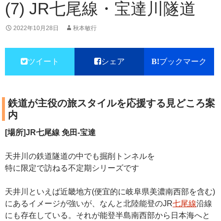
(7) JR七尾線・宝達川隧道
2022年10月28日
秋本敏行
ツイート
シェア
ブックマーク
鉄道が主役の旅スタイルを応援する見どころ案
内
[場所]JR七尾線 免田-宝達
天井川の鉄道隧道の中でも掘削トンネルを
特に限定で訪ねる不定期シリーズです
天井川といえば近畿地方(便宜的に岐阜県美濃南西部を含む)
にあるイメージが強いが、なんと北陸能登のJR
七尾線
沿線
にも存在している。それが能登半島南西部から日本海へと