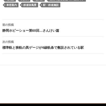
車窓案内
鉄道珍風景
駅・鉄道施設
投
前の投稿
稿
静岡ホビーショー第60回…さんけい篇
ナ
次の投稿
ビ
標準軌と狭軌の異ゲージが4線軌条で敷設されている駅
ゲ
ー
シ
ョ
ン