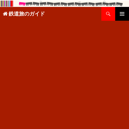
検
鉄道旅のガイド
索
コ
メインメ
ン
ニュー
テ
ン
ツ
へ
ス
キ
ッ
プ