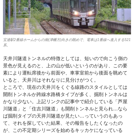
宝達駅2番線ホームからの南(津幡方)向きの眺めで、電車は1番線へ進入する521
系。
天井川隧道トンネルの特徴としては、短いので向こう側の
景色が見えるのと、上の山が低いというのがあり、この要
素により運転席後から前面や、車掌室前から後面を眺めて
いると、天井川はそれなりに見分けがつく。
ところで、現在の天井川をくぐる線路のスタイルとしては
開削トンネルか跨線水路橋タイプが多く、掘削トンネルは
かなり少ない。上記リンクの記事中で紹介している「芦屋
川隧道」と「住吉川隧道」も開削トンネルと見られ…なら
ば掘削タイプの天井川隧道が見たい…っていうのもあっ
て、それを探していた結果、その報告をしたくなったの
が、この不定期シリーズを始めるキッカケになっている