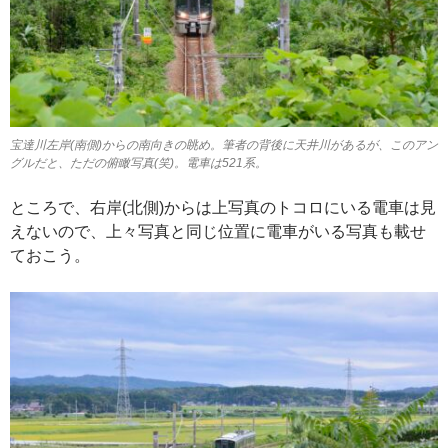
宝達川左岸(南側)からの南向きの眺め。筆者の背後に天井川があるが、このアン
グルだと、ただの俯瞰写真(笑)。電車は521系。
ところで、右岸(北側)からは上写真のトコロにいる電車は見
えないので、上々写真と同じ位置に電車がいる写真も載せ
ておこう。