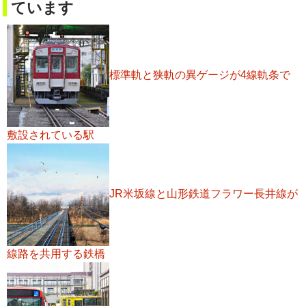
ています
標準軌と狭軌の異ゲージが4線軌条で
敷設されている駅
JR米坂線と山形鉄道フラワー長井線が
線路を共用する鉄橋