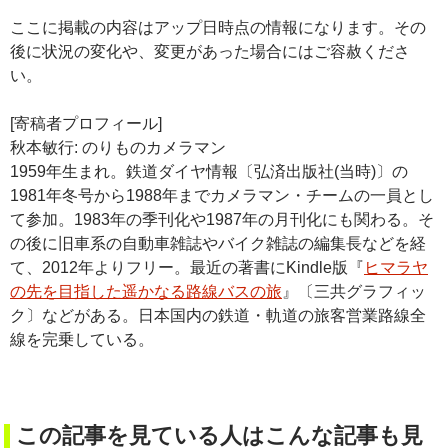
ここに掲載の内容はアップ日時点の情報になります。その
後に状況の変化や、変更があった場合にはご容赦くださ
い。
[寄稿者プロフィール]
秋本敏行: のりものカメラマン
1959年生まれ。鉄道ダイヤ情報〔弘済出版社(当時)〕の
1981年冬号から1988年までカメラマン・チームの一員とし
て参加。1983年の季刊化や1987年の月刊化にも関わる。そ
の後に旧車系の自動車雑誌やバイク雑誌の編集長などを経
て、2012年よりフリー。最近の著書にKindle版『
ヒマラヤ
の先を目指した遥かなる路線バスの旅
』〔三共グラフィッ
ク〕などがある。日本国内の鉄道・軌道の旅客営業路線全
線を完乗している。
この記事を見ている人はこんな記事も見