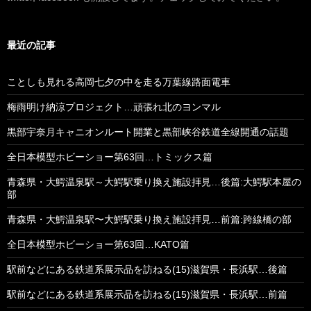
最近の記事
ことしも見れる高岡七夕の中を走る万葉線路面電車
梅雨明け納涼プロジェクト…頑張れ北のヨンマル
黒部宇奈月キャニオンルート開業と黒部峡谷鉄道全線開通の話題
全日本模型ホビーショー第63回…トミックス篇
青森県・大鰐温泉駅～大鰐駅乗り換え施設拝見…後篇:大鰐駅本屋の
部
青森県・大鰐温泉駅〜大鰐駅乗り換え施設拝見…前篇:跨線橋の部
全日本模型ホビーショー第63回…KATO篇
駅前などにある鉄道系展示品を訪ねる(15)滋賀県・長浜駅…後篇
駅前などにある鉄道系展示品を訪ねる(15)滋賀県・長浜駅…前篇