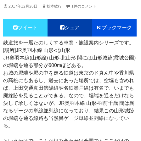
2017年12月26日
秋本敏行
1件のコメント
ツイート
シェア
ブックマーク
鉄道旅を一層たのしくする車窓・施設案内シリーズです。
[場所]JR奥羽本線 山形-北山形
JR奥羽本線(山形線) 山形-北山形 間には山形城跡(霞城公園)
の堀端を通る部分が600mほどある。
お城の堀端や堀の中を走る鉄道は東京のド真ん中や香川県
の高松にもあるし、過去にあった場所では、空堀も含めれ
ば、上田交通真田傍陽線や名鉄瀬戸線は有名で、いまでも
廃線跡を見ることができる。なので、堀端を通るだけなら
決して珍しくはないが、JR奥羽本線 山形-羽前千歳 間は異
なるゲージの単線並列線になっており、結果この山形城跡
の堀端を通る線路も当然異ゲージ単線並列線になってい
る。
というわけで、こんな組み合わせは全国でもここだけの