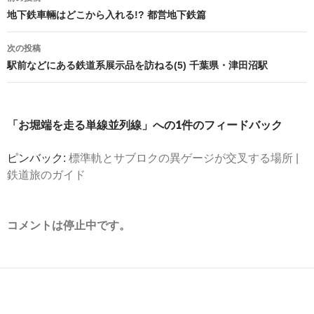
稿
地下鉄車輛はどこから入れる!? 都営地下鉄篇
ナ
次の投稿
ビ
駅前などにある鉄道系展示品を訪ねる(5) 千葉県・津田沼駅
ゲ
ー
「お堀端を走る単線並列線」への1件のフィードバック
シ
ピンバック:
標準軌とサブロクの異ゲージが交叉する場所 |
ョ
鉄道旅のガイド
ン
コメントは停止中です。