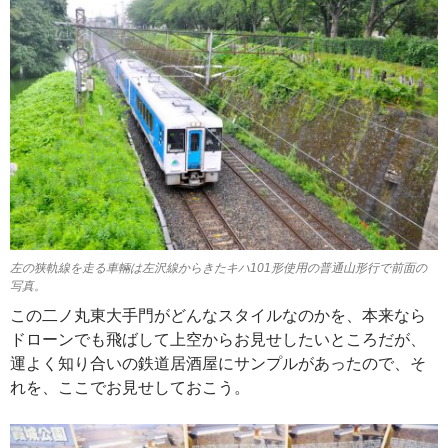
左の狭軌線を走る車輛は左沢線からきたキハ101形使用の普通山形行で前面の
写真。
この二ノ丸東大手門がどんなスタイルなのかを、本来なら
ドローンでも飛ばして上空からお見せしたいところだが、
運よく知り合いの鉄道居酒屋にサンプルがあったので、そ
れを、ここでお見せしておこう。