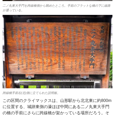
二ノ丸東大手門を跨線橋側から眺めたところ。手前のフラットな橋の下に線路
が通っている。
跨線橋手前右(北)側に立てられた説明板。
この区間のクライマックスは、山形駅から北北東に約800m
に位置する、城跡東側の濠ほぼ中間にある二ノ丸東大手門
の橋の手前にさらに跨線橋が架かっている場所だろう。そ