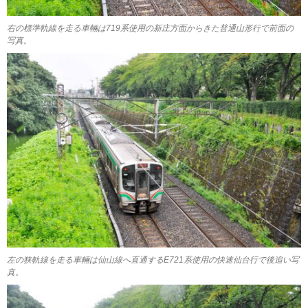
右の標準軌線を走る車輛は719系使用の新庄方面からきた普通山形行で前面の
写真。
左の狭軌線を走る車輛は仙山線へ直通するE721系使用の快速仙台行で後追い写
真。