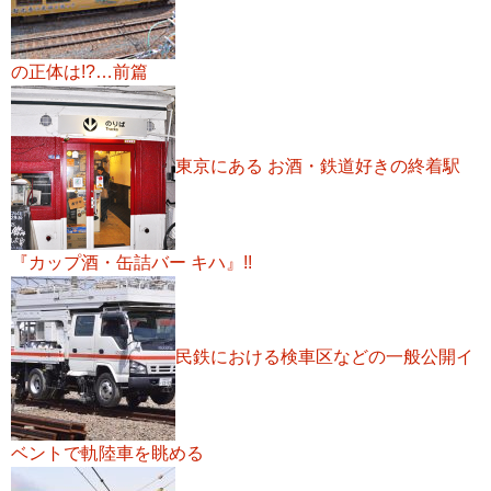
の正体は!?…前篇
東京にある お酒・鉄道好きの終着駅
『カップ酒・缶詰バー キハ』!!
民鉄における検車区などの一般公開イ
ベントで軌陸車を眺める