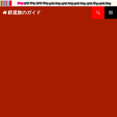
検
鉄道旅のガイド
索
コ
メインメ
ン
ニュー
テ
ン
ツ
へ
ス
キ
ッ
プ