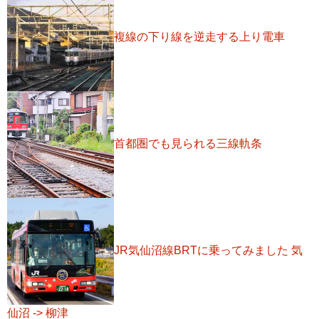
複線の下り線を逆走する上り電車
首都圏でも見られる三線軌条
JR気仙沼線BRTに乗ってみました 気
仙沼 -> 柳津