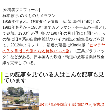
[寄稿者プロフィール]
秋本敏行: のりものカメラマン
1959年生まれ。鉄道ダイヤ情報〔弘済出版社(当時)〕の
1981年冬号から1988年までカメラマン・チームの一員とし
て参加。1983年の季刊化や1987年の月刊化にも関わる。そ
の後に旧車系の自動車雑誌やバイク雑誌の編集長などを経
て、2012年よりフリー。最近の著書にKindle版『
ヒマラヤ
の先を目指した遥かなる路線バスの旅
』〔三共グラフィッ
ク〕などがある。日本国内の鉄道・軌道の旅客営業路線全
線を完乗している。
この記事を見ている人はこんな記事も見
ています
JR京都線長岡京-山崎間に見える古墳