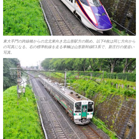
東大手門の跨線橋からの北北東向き北山形駅方の眺め。以下4枚は同じ方向から
の写真になる。右の標準軌線を走る車輛は山形新幹線E3系で、新庄行の後追い
写真。