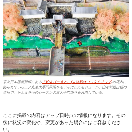
東京日本橋掘留町にある
「鉄道バー キハ」(←詳細はココをクリック)
の店内に
飾られている二ノ丸東大手門界隈をモデルにしたモジュール。山形城趾は桜の
名所で、そんな見頃のシーズンの東大手門周りを再現している。
ここに掲載の内容はアップ日時点の情報になります。その
後に状況の変化や、変更があった場合にはご容赦くださ
い。