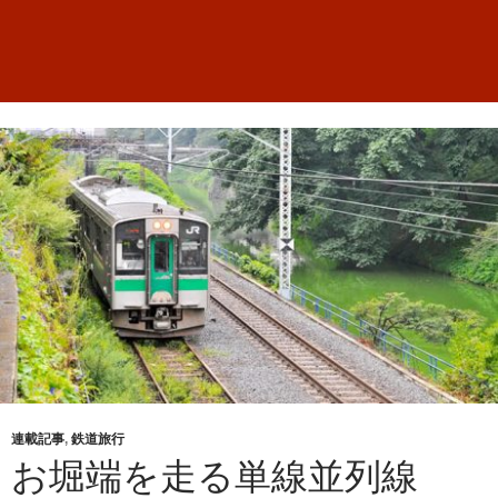
連載記事
,
鉄道旅行
お堀端を走る単線並列線