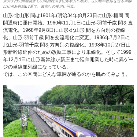
東大手門の跨線橋からの南南西向き山形駅方の眺め。左の標準軌線を走る車輛
は山形新幹線E3系で、東京行の後追い写真。
山形-北山形 間は1901年(明治34年)8月23日に山形-楯岡 間
開通時に運行開始。1960年11月1日に山形-羽前千歳 間を直
流電化。1968年9月8日に山形-北山形 間を方向別の複線
化、山形-羽前千歳 間を交流電化に変更。1986年7月2日に
北山形-羽前千歳 間を方向別の複線化。1998年10月27日山
形新幹線延伸のための改軌工事により単線化。そして1999
年12月4日に山形新幹線が新庄まで延伸開業した時に異ゲー
ジの単線並列線になっている。
では、この区間にどんな車輛が通るのかを眺めてみよう。