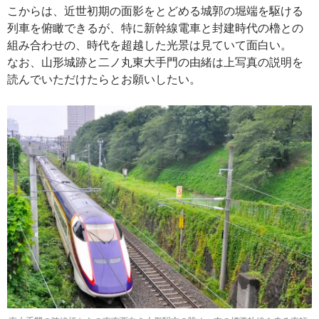
こからは、近世初期の面影をとどめる城郭の堀端を駆ける
列車を俯瞰できるが、特に新幹線電車と封建時代の櫓との
組み合わせの、時代を超越した光景は見ていて面白い。
なお、山形城跡と二ノ丸東大手門の由緒は上写真の説明を
読んでいただけたらとお願いしたい。