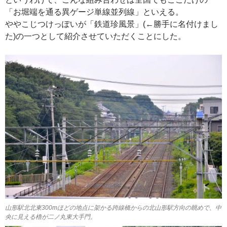
「お堀端を通る異ゲージ単線並列線」といえる。
ややこじつけっぽいが「鉄道珍風景」(←勝手に名付けまし
た)の一つとして紹介させていただくことにした。
山形駅北北東300mほどの地点に架かる跨線橋からの北山形駅方向の眺めで、中
央に見える櫓が二ノ丸東大手門。