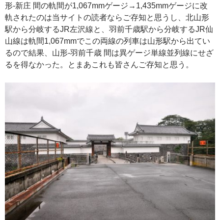
形-新庄 間の軌間が1,067mmゲージ→1,435mmゲージに改
軌されたのは当サイトの読者ならご存知と思うし、北山形
駅から分岐するJR左沢線と、羽前千歳駅から分岐するJR仙
山線は軌間1,067mmでこの両線の列車は山形駅から出てい
るので結果、山形-羽前千歳 間は異ゲージ単線並列線にせざ
るを得なかった。とまあこれも皆さんご存知と思う。