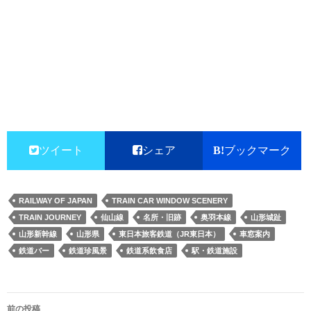
ツイート
シェア
ブックマーク
RAILWAY OF JAPAN
TRAIN CAR WINDOW SCENERY
TRAIN JOURNEY
仙山線
名所・旧跡
奥羽本線
山形城趾
山形新幹線
山形県
東日本旅客鉄道（JR東日本）
車窓案内
鉄道バー
鉄道珍風景
鉄道系飲食店
駅・鉄道施設
投
前の投稿