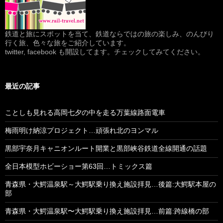
鉄道と旅にスポットを当て、鉄道ならではの旅の楽しみ、のんびり
行く旅、色々な旅をご紹介しています。
twitter, facebook も開設してます。チェックしてみてください。
最近の記事
ことしも見れる高岡七夕の中を走る万葉線路面電車
梅雨明け納涼プロジェクト…頑張れ北のヨンマル
黒部宇奈月キャニオンルート開業と黒部峡谷鉄道全線開通の話題
全日本模型ホビーショー第63回…トミックス篇
青森県・大鰐温泉駅～大鰐駅乗り換え施設拝見…後篇:大鰐駅本屋の
部
青森県・大鰐温泉駅〜大鰐駅乗り換え施設拝見…前篇:跨線橋の部