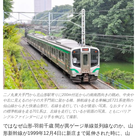
二ノ丸東大手門から北山形駅寄りに200m付近からの南南西向きの眺め。中央や
や左に見えるのがその大手門前に架かる橋。狭軌線を走る車輛はE721系使用の
仙山線からきた快速山形行。右線を走行しているが後追い写真。なおタイトル
の標準軌線を走る701系は、左線を走行しているが前面の写真。ともにバリア
ングルファインダーにより手を伸ばして撮影。
ではなぜ山形-羽前千歳 間が異ゲージ単線並列線なのか。山
形新幹線が1999年12月4日に新庄まで延伸された時に、山