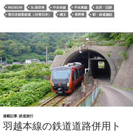
MUSEUM
SL保存車
中央本線
中央東線
名所・旧跡
東日本旅客鉄道（JR東日本）
縄文
長野県
駅・鉄道施設
連載記事
,
鉄道旅行
羽越本線の鉄道道路併用ト