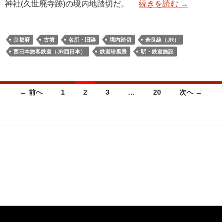
神社(久世廃寺跡)の境内地踏切だ。
続きを読む
→
京都府
古墳
名所・旧跡
境内踏切
奈良線（JR）
西日本旅客鉄道（JR西日本）
鉄道珍風景
駅・鉄道施設
投
← 前へ
1
2
3
…
20
次へ →
稿
ナ
ビ
ゲ
ー
シ
ョ