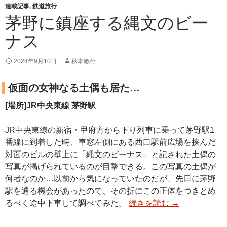
連載記事
,
鉄道旅行
茅野に鎮座する縄文のビー
ナス
2024年9月10日
秋本敏行
仮面の女神なる土偶も居た…
[場所]JR中央東線 茅野駅
JR中央東線の新宿・甲府方から下り列車に乗って茅野駅1
番線に到着した時、車窓左側にある西口駅前広場を挟んだ
対面のビルの壁上に「縄文のビーナス」と記された土偶の
写真が掲げられているのが目撃できる。この写真の土偶が
何者なのか…以前から気になっていたのだが、先日に茅野
駅を通る機会があったので、その折にこの正体をつきとめ
るべく途中下車して調べてみた。
続きを読む
→