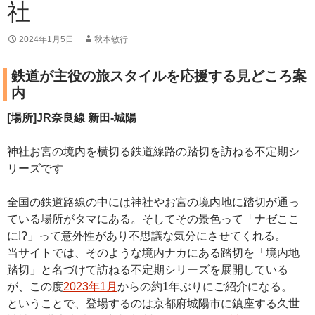
社
2024年1月5日
秋本敏行
鉄道が主役の旅スタイルを応援する見どころ案
内
[場所]JR奈良線 新田-城陽
神社お宮の境内を横切る鉄道線路の踏切を訪ねる不定期シ
リーズです
全国の鉄道路線の中には神社やお宮の境内地に踏切が通っ
ている場所がタマにある。そしてその景色って「ナゼここ
に!?」って意外性があり不思議な気分にさせてくれる。
当サイトでは、そのような境内ナカにある踏切を「境内地
踏切」と名づけて訪ねる不定期シリーズを展開している
が、この度
2023年1月
からの約1年ぶりにご紹介になる。
ということで、登場するのは京都府城陽市に鎮座する久世