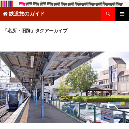
検
鉄道旅のガイド
索
コ
メインメ
ン
ニュー
テ
「名所・旧跡」タグアーカイブ
ン
ツ
へ
ス
キ
ッ
プ