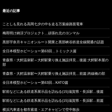
最近の記事
ことしも見れる高岡七夕の中を走る万葉線路面電車
梅雨明け納涼プロジェクト…頑張れ北のヨンマル
黒部宇奈月キャニオンルート開業と黒部峡谷鉄道全線開通の話題
全日本模型ホビーショー第63回…トミックス篇
青森県・大鰐温泉駅～大鰐駅乗り換え施設拝見…後篇:大鰐駅本屋の
部
青森県・大鰐温泉駅〜大鰐駅乗り換え施設拝見…前篇:跨線橋の部
全日本模型ホビーショー第63回…KATO篇
駅前などにある鉄道系展示品を訪ねる(15)滋賀県・長浜駅…後篇
駅前などにある鉄道系展示品を訪ねる(15)滋賀県・長浜駅…前篇
横浜汽車道を都市索道・エアキャビンで空中散歩