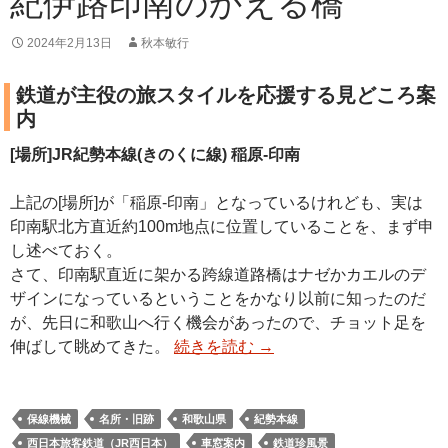
紀伊路印南のかえる橋
2024年2月13日
秋本敏行
鉄道が主役の旅スタイルを応援する見どころ案
内
[場所]JR紀勢本線(きのくに線) 稲原-印南
上記の[場所]が「稲原-印南」となっているけれども、実は
印南駅北方直近約100m地点に位置していることを、まず申
し述べておく。
さて、印南駅直近に架かる跨線道路橋はナゼかカエルのデ
ザインになっているということをかなり以前に知ったのだ
が、先日に和歌山へ行く機会があったので、チョット足を
伸ばして眺めてきた。
続きを読む
→
保線機械
名所・旧跡
和歌山県
紀勢本線
西日本旅客鉄道（JR西日本）
車窓案内
鉄道珍風景