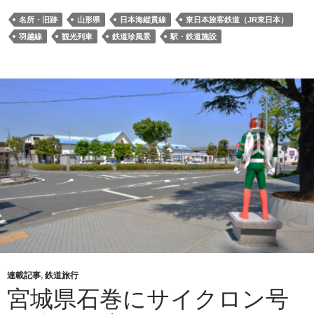
名所・旧跡
山形県
日本海縦貫線
東日本旅客鉄道（JR東日本）
羽越線
観光列車
鉄道珍風景
駅・鉄道施設
連載記事
,
鉄道旅行
宮城県石巻にサイクロン号