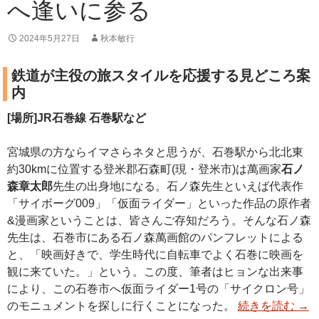
へ逢いに参る
2024年5月27日
秋本敏行
鉄道が主役の旅スタイルを応援する見どころ案
内
[場所]JR石巻線 石巻駅など
宮城県の方ならイマさらネタと思うが、石巻駅から北北東
約30kmに位置する登米郡石森町(現・登米市)は萬画家
石ノ
森章太郎
先生の出身地になる。石ノ森先生といえば代表作
「サイボーグ009」「仮面ライダー」といった作品の原作者
&漫画家ということは、皆さんご存知だろう。そんな石ノ森
先生は、石巻市にある石ノ森萬画館のパンフレットによる
と、「映画好きで、学生時代に自転車でよく石巻に映画を
観に来ていた。」という。この度、筆者はヒョンな出来事
により、この石巻市へ仮面ライダー1号の「サイクロン号」
のモニュメントを探しに行くことになった。
続きを読む
→