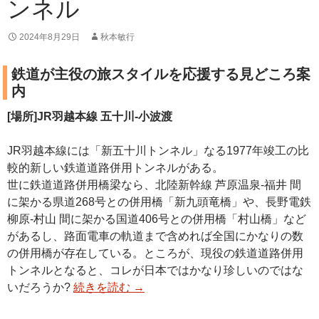
ンネル
2024年8月29日
秋本敏行
鉄道が主役の旅スタイルを応援する見どころ案
内
[場所]JR羽越本線 五十川-小波渡
JR羽越本線には「新五十川トンネル」なる1977年竣工の比
較的新しい鉄道道路併用トンネルがある。
世に鉄道道路併用橋梁なら、北陸新幹線 芦原温泉-福井 間
に架かる県道268号との併用橋「新九頭竜橋」や、長野電鉄
柳原-村山 間に架かる国道406号との併用橋「村山橋」など
があるし、路面電車の軌道まで含めれば全国にかなりの数
の併用橋が存在している。ところが、現役の鉄道道路併用
トンネルとなると、コレが日本ではかなり珍しいのではな
いだろうか?
続きを読む
→