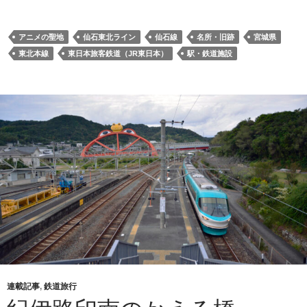
アニメの聖地
仙石東北ライン
仙石線
名所・旧跡
宮城県
東北本線
東日本旅客鉄道（JR東日本）
駅・鉄道施設
連載記事
,
鉄道旅行