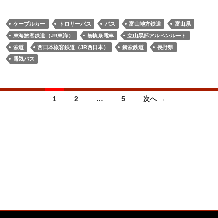
ケーブルカー
トロリーバス
バス
富山地方鉄道
富山県
東海旅客鉄道（JR東海）
無軌条電車
立山黒部アルペンルート
索道
西日本旅客鉄道（JR西日本）
鋼索鉄道
長野県
電気バス
投
1
2
…
5
次へ →
稿
ナ
ビ
ゲ
ー
シ
ョ