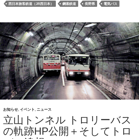
西日本旅客鉄道（JR西日本）
鋼索鉄道
長野県
電気バス
お知らせ
,
イベント
,
ニュース
立山トンネル トロリーバス
の軌跡HP公開＋そしてトロ