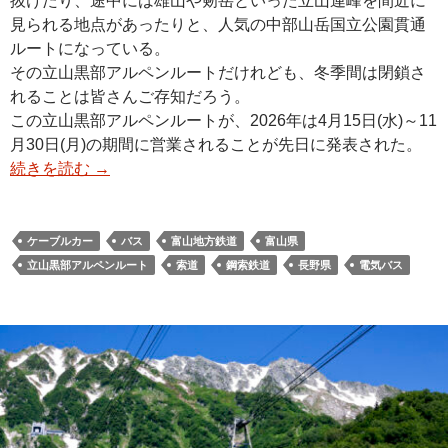
抜けたり、途中には雄山や剱岳といった立山連峰を間近に
見られる地点があったりと、人気の中部山岳国立公園貫通
ルートになっている。
その立山黒部アルペンルートだけれども、冬季間は閉鎖さ
れることは皆さんご存知だろう。
この立山黒部アルペンルートが、2026年は4月15日(水)～11
月30日(月)の期間に営業されることが先日に発表された。
続きを読む
→
ケーブルカー
バス
富山地方鉄道
富山県
立山黒部アルペンルート
索道
鋼索鉄道
長野県
電気バス