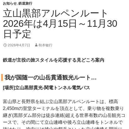
お知らせ
,
鉄道旅行
立山黒部アルペンルート
2026年は4月15日～11月30
日予定
2026年4月7日
秋本敏行
鉄道が主役の旅スタイルを応援する見どころ案内
我が国随一の山岳貫通観光ルート…
[場所]立山黒部貫光-関電トンネル電気バス
富山県と長野県を結ぶ立山黒部アルペンルートは、標高
2,450mの室堂ターミナルを頂点として、乗り物を複数乗り
継ぎ(黒部ダム部分は徒歩連絡)超える世界有数の山岳観光コ
ースで、その間にて立山連峰や後ろ立山連峰をトンネルで