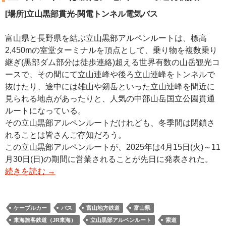
[場所]立山黒部貫光-関電トンネル電気バス
富山県と長野県を結ぶ立山黒部アルペンルートは、標高
2,450mの室堂ターミナルを頂点として、乗り物を複数乗り
継ぎ(黒部ダム部分は徒歩連絡)超える世界有数の山岳観光コ
ースで、その間にて立山連峰や後ろ立山連峰をトンネルで
抜けたり、途中には雄山や剱岳といった立山連峰を間近に
見られる地点があったりと、人気の中部山岳国立公園貫通
ルートになっている。
その立山黒部アルペンルートだけれども、冬季間は閉鎖さ
れることは皆さんご存知だろう。
この立山黒部アルペンルートが、2025年は4月15日(火)～11
月30日(日)の期間に営業されることが先日に発表された。
続きを読む
→
ケーブルカー
バス
富山地方鉄道
富山県
東海旅客鉄道（JR東海）
立山黒部アルペンルート
索道