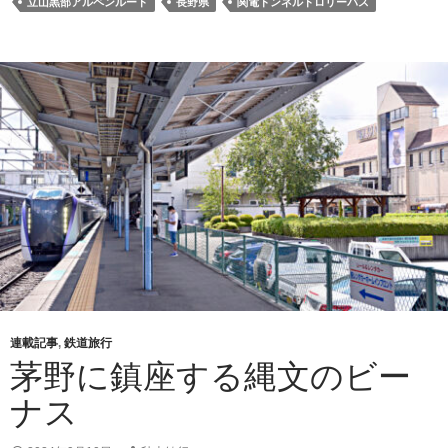
立山黒部アルペンルート
長野県
関電トンネルトロリーバス
連載記事
,
鉄道旅行
茅野に鎮座する縄文のビー
ナス