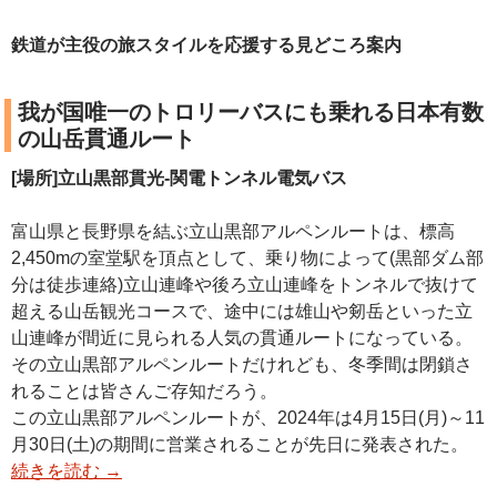
鉄道が主役の旅スタイルを応援する見どころ案内
我が国唯一のトロリーバスにも乗れる日本有数
の山岳貫通ルート
[場所]立山黒部貫光-関電トンネル電気バス
富山県と長野県を結ぶ立山黒部アルペンルートは、標高
2,450mの室堂駅を頂点として、乗り物によって(黒部ダム部
分は徒歩連絡)立山連峰や後ろ立山連峰をトンネルで抜けて
超える山岳観光コースで、途中には雄山や剱岳といった立
山連峰が間近に見られる人気の貫通ルートになっている。
その立山黒部アルペンルートだけれども、冬季間は閉鎖さ
れることは皆さんご存知だろう。
この立山黒部アルペンルートが、2024年は4月15日(月)～11
月30日(土)の期間に営業されることが先日に発表された。
続きを読む
→