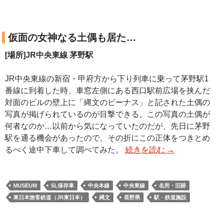
仮面の女神なる土偶も居た…
[場所]JR中央東線 茅野駅
JR中央東線の新宿・甲府方から下り列車に乗って茅野駅1
番線に到着した時、車窓左側にある西口駅前広場を挟んだ
対面のビルの壁上に「縄文のビーナス」と記された土偶の
写真が掲げられているのが目撃できる。この写真の土偶が
何者なのか…以前から気になっていたのだが、先日に茅野
駅を通る機会があったので、その折にこの正体をつきとめ
るべく途中下車して調べてみた。
続きを読む
→
MUSEUM
SL保存車
中央本線
中央東線
名所・旧跡
東日本旅客鉄道（JR東日本）
縄文
長野県
駅・鉄道施設