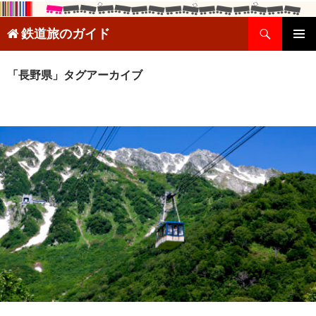
検
鉄道旅のガイド
索
コ
メインメ
ン
ニュー
テ
「長野県」タグアーカイブ
ン
ツ
へ
ス
キ
ッ
プ