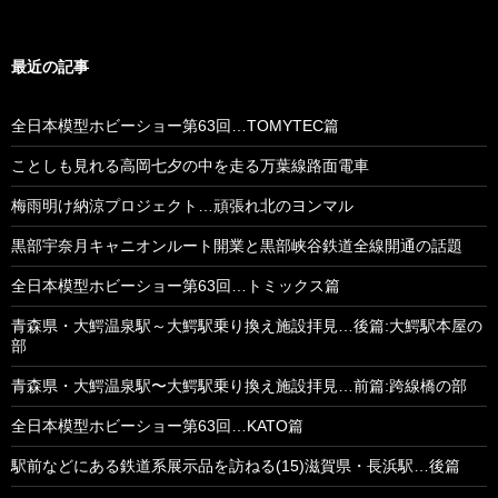
最近の記事
全日本模型ホビーショー第63回…TOMYTEC篇
ことしも見れる高岡七夕の中を走る万葉線路面電車
梅雨明け納涼プロジェクト…頑張れ北のヨンマル
黒部宇奈月キャニオンルート開業と黒部峡谷鉄道全線開通の話題
全日本模型ホビーショー第63回…トミックス篇
青森県・大鰐温泉駅～大鰐駅乗り換え施設拝見…後篇:大鰐駅本屋の
部
青森県・大鰐温泉駅〜大鰐駅乗り換え施設拝見…前篇:跨線橋の部
全日本模型ホビーショー第63回…KATO篇
駅前などにある鉄道系展示品を訪ねる(15)滋賀県・長浜駅…後篇