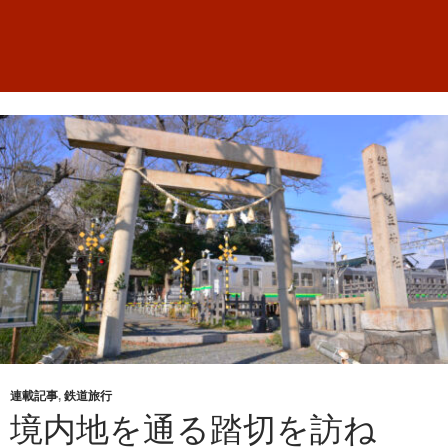
連載記事
,
鉄道旅行
境内地を通る踏切を訪ね