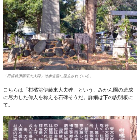
「柑橘翁伊藤東大夫碑」は参道脇に建立されている。
こちらは「柑橘翁伊藤東大夫碑」という、みかん園の造成
に尽力した偉人を称える石碑そうだ。詳細は下の説明板に
て。