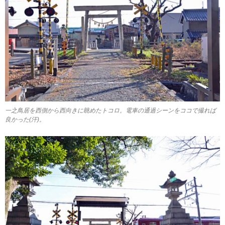
一之鳥居を西側から西向きに眺めたトコロ。電車の通過シーンをココで撮れば
良かった(汗)。