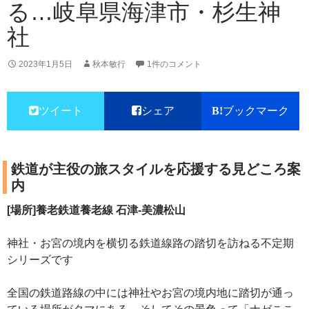
る…岐阜県海津市・杉生神
社
2023年1月5日
秋本敏行
1件のコメント
ツイート
シェア
ブックマーク
鉄道が主役の旅スタイルを応援する見どころ案
内
[場所]養老鉄道養老線 石津-美濃松山
神社・お宮の境内を横切る鉄道線路の踏切を訪ねる不定期
シリーズです
全国の鉄道路線の中には神社やお宮の境内地に踏切が通っ