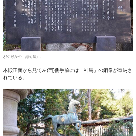
杉生神社の「御由緒」。
本殿正面から見て左(西)側手前には「神馬」の銅像が奉納さ
れている。