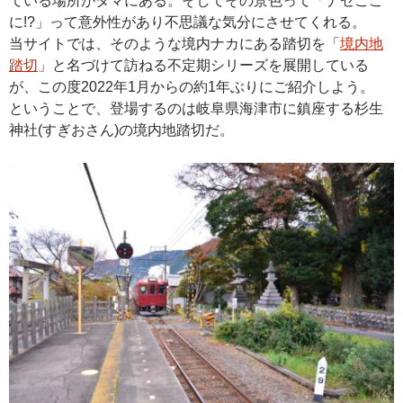
ている場所がタマにある。そしてその景色って「ナゼここ
に!?」って意外性があり不思議な気分にさせてくれる。
当サイトでは、そのような境内ナカにある踏切を「
境内地
踏切
」と名づけて訪ねる不定期シリーズを展開している
が、この度2022年1月からの約1年ぶりにご紹介しよう。
ということで、登場するのは岐阜県海津市に鎮座する杉生
神社(すぎおさん)の境内地踏切だ。