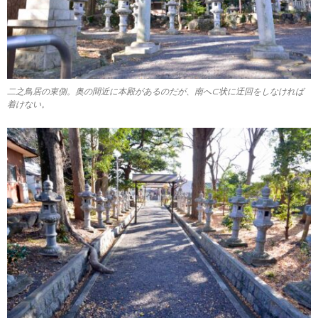
二之鳥居の東側。奥の間近に本殿があるのだが、南へ⊂状に迂回をしなければ
着けない。