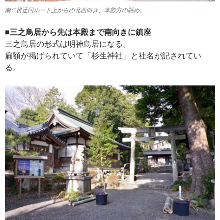
南⊂状迂回ルート上からの北西向き、本殿方の眺め。
■三之鳥居から先は本殿まで南向きに鎮座
三之鳥居の形式は明神鳥居になる。
扁額が掲げられていて「杉生神社」と社名が記されてい
る。