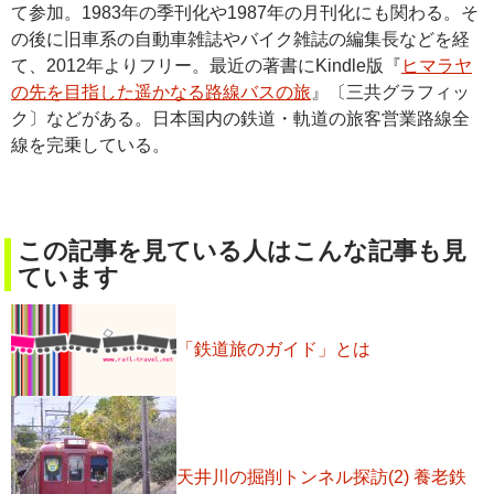
て参加。1983年の季刊化や1987年の月刊化にも関わる。そ
の後に旧車系の自動車雑誌やバイク雑誌の編集長などを経
て、2012年よりフリー。最近の著書にKindle版『
ヒマラヤ
の先を目指した遥かなる路線バスの旅
』〔三共グラフィッ
ク〕などがある。日本国内の鉄道・軌道の旅客営業路線全
線を完乗している。
この記事を見ている人はこんな記事も見
ています
「鉄道旅のガイド」とは
天井川の掘削トンネル探訪(2) 養老鉄