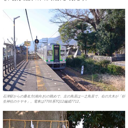
石津駅からの桑名方(南向き)の眺めで、左の鳥居は一之鳥居で、右の大木が「杉
生神社のケヤキ」。電車は7700系TQ12編成7712。