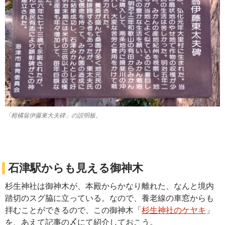
「柑橘翁伊藤東大夫碑」の説明板。
石津駅からも見える御神木
杉生神社は御神木が、本殿からかなり離れた、なんと境内
踏切のスグ脇に立っている。なので、養老線の車窓からも
拝むことができるので、この御神木「
杉生神社のケヤキ
」
を、あえて記事の〆にて紹介しておこう。