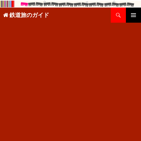
検
鉄道旅のガイド
索
コ
メインメ
ン
ニュー
テ
ン
ツ
へ
ス
キ
ッ
プ