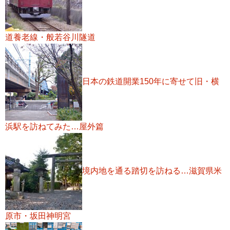
道養老線・般若谷川隧道
日本の鉄道開業150年に寄せて旧・横
浜駅を訪ねてみた…屋外篇
境内地を通る踏切を訪ねる…滋賀県米
原市・坂田神明宮