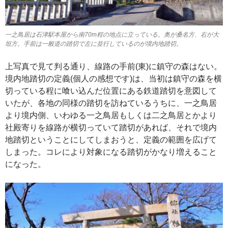
一之鳥居は石津駅本屋から南70m程の地点に立っている。奥が桑名方、右が大
垣方。手前は一般道の踏切で左に並行しているのが境内地踏切。
上写真で見て判る通り、線路の手前(東)に鎮守の森はない。
境内地踏切の定義(個人の感想です)は、当初は鎮守の森を横
切っている程に喰い込んだ位置にある鉄道踏切を意図して
いたが、各地の同様の踏切を訪ねているうちに、一之鳥居
より境内側、いわゆる一之鳥居もしくは二之鳥居とかより
社殿寄りを線路が横切っていて踏切があれば、それで境内
地踏切ということにしてしまおうと、定義の範囲を広げて
しまった。コレにより対象になる踏切がかなり増えること
になった。