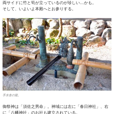
両サイドに竹と筍が立っているのが珍しい…かも。
そして、いよいよ本殿へとお参りする。
手水舎の龍。
御祭神は「須佐之男命」。神域には左に「春日神社」、右
に「八幡神社」のお社も建立されている。