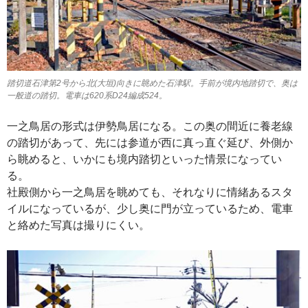
踏切道石津第2号から北(大垣)向きに眺めた石津駅。手前が境内地踏切で、奥は
一般道の踏切。電車は620系D24編成524。
一之鳥居の形式は伊勢鳥居になる。この奥の間近に養老線
の踏切があって、先には参道が西に真っ直ぐ延び、外側か
ら眺めると、いかにも境内踏切といった情景になってい
る。
社殿側から一之鳥居を眺めても、それなりに情緒あるスタ
イルになっているが、少し奥に門が立っているため、電車
と絡めた写真は撮りにくい。