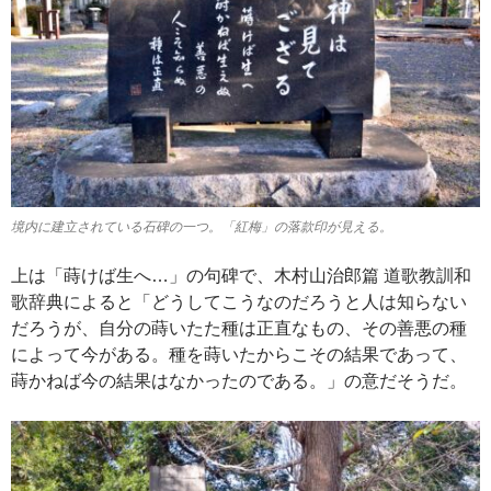
境内に建立されている石碑の一つ。「紅梅」の落款印が見える。
上は「蒔けば生へ…」の句碑で、木村山治郎篇 道歌教訓和
歌辞典によると「どうしてこうなのだろうと人は知らない
だろうが、自分の蒔いたた種は正直なもの、その善悪の種
によって今がある。種を蒔いたからこその結果であって、
蒔かねば今の結果はなかったのである。」の意だそうだ。