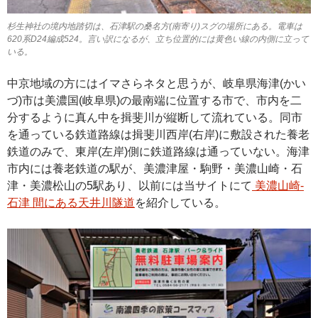
杉生神社の境内地踏切は、石津駅の桑名方(南寄り)スグの場所にある。電車は
620系D24編成524。言い訳になるが、立ち位置的には黄色い線の内側に立って
いる。
中京地域の方にはイマさらネタと思うが、岐阜県海津(かい
づ)市は美濃国(岐阜県)の最南端に位置する市で、市内を二
分するように真ん中を揖斐川が縦断して流れている。同市
を通っている鉄道路線は揖斐川西岸(右岸)に敷設された養老
鉄道のみで、東岸(左岸)側に鉄道路線は通っていない。海津
市内には養老鉄道の駅が、美濃津屋・駒野・美濃山崎・石
津・美濃松山の5駅あり、以前には当サイトにて
美濃山崎-
石津 間にある天井川隧道
を紹介している。