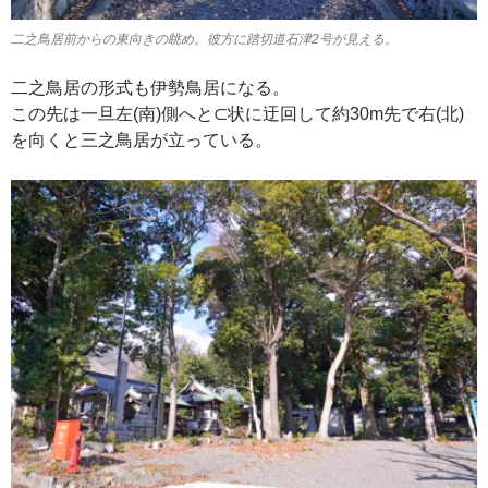
二之鳥居前からの東向きの眺め。彼方に踏切道石津2号が見える。
二之鳥居の形式も伊勢鳥居になる。
この先は一旦左(南)側へと⊂状に迂回して約30m先で右(北)
を向くと三之鳥居が立っている。