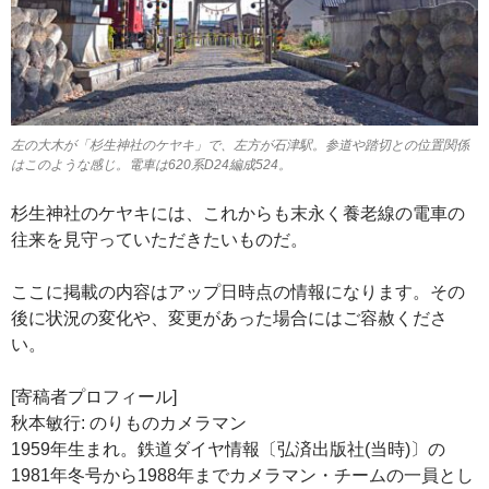
左の大木が「杉生神社のケヤキ」で、左方が石津駅。参道や踏切との位置関係
はこのような感じ。電車は620系D24編成524。
杉生神社のケヤキには、これからも末永く養老線の電車の
往来を見守っていただきたいものだ。
ここに掲載の内容はアップ日時点の情報になります。その
後に状況の変化や、変更があった場合にはご容赦くださ
い。
[寄稿者プロフィール]
秋本敏行: のりものカメラマン
1959年生まれ。鉄道ダイヤ情報〔弘済出版社(当時)〕の
1981年冬号から1988年までカメラマン・チームの一員とし