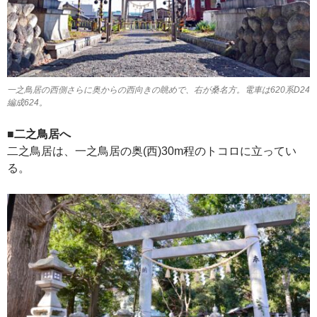
一之鳥居の西側さらに奥からの西向きの眺めで、右が桑名方。電車は620系D24
編成624。
■二之鳥居へ
二之鳥居は、一之鳥居の奥(西)30m程のトコロに立ってい
る。