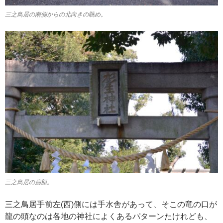
三之鳥居の南側からの北向きの眺め。
三之鳥居の扁額。
三之鳥居手前左(西)側には手水舎があって、そこの竜の口が
龍の頭なのは各地の神社によくあるパターンたけれども、