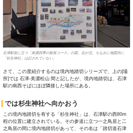
石津駅前に立つ「南濃四季の散策コース」の図。右が北。ちなみに地図内に
「杉生神社」は記されていない。
さて、この度紹介するのは境内地踏切シリーズで、上の[場
所]では 石津-美濃松山 間と記したが、境内地踏切は、石津
駅の南西そばにほぼ隣接した場所にある。
では杉生神社へ向かおう
この境内地踏切を有する「杉生神社」は、石津駅の西80m
程の位置に建立されている。その参道に立つ一之鳥居と二
之鳥居の間に境内地踏切があって、その名は「踏切道石津