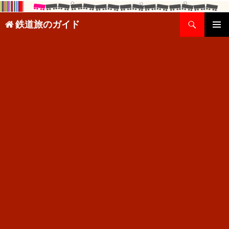
検
鉄道旅のガイド
索
コ
メインメ
ン
ニュー
テ
ン
ツ
へ
ス
キ
ッ
プ