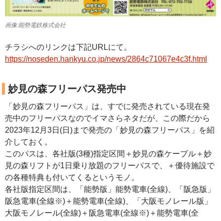
画像:能勢電鉄株式会社
チラシへのリンクは下記URLにて。
https://noseden.hankyu.co.jp/news/2864c71067e4c3f.html
妙見の森フリーパス発売中
「妙見の森フリーパス」は、すでに発売されている現在発
売中のフリーパスなのでイマさらネタだが、この際だから
2023年12月3日(日)まで発売の「妙見の森フリーパス」を紹
介しておく。
このパスは、各社版(3種)指定区間＋妙見の森ケーブル＋妙
見の森リフトが1日乗り放題のフリーパスで、＋優待施設で
の各種特典も付いてくるというモノ。
各社版指定区間は、「能勢版」能勢電車(全線)、「阪急版」
阪急電車(全線※)＋能勢電車(全線)、「大阪モノレール版」
大阪モノレール(全線)＋阪急電車(全線※)＋能勢電車(全