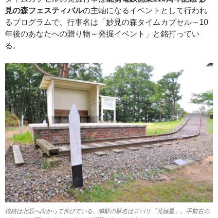
見の森フェスティバル
の主軸になるイベントとして行われ
るプログラムで、行事名は「妙見の森タイムカプセル～10
年後のあなたへの贈り物～発掘イベント」と銘打ってい
る。
線路は北辰へ向かって伸びている。隣駅の駅名はズバリ「北極星」。手前右の