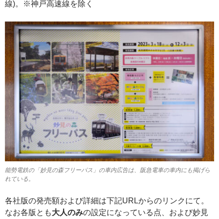
線)。※神戸高速線を除く
能勢電鉄の「妙見の森フリーパス」の車内広告は、阪急電車の車内にも掲げら
れている。
各社版の発売額および詳細は下記URLからのリンクにて。
なお各版とも
大人のみ
の設定になっている点、および妙見