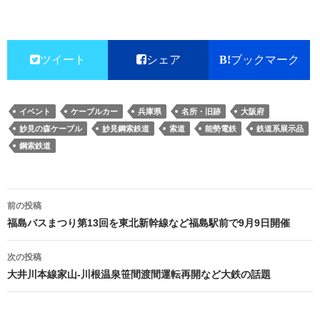
ツイート
シェア
ブックマーク
イベント
ケーブルカー
兵庫県
名所・旧跡
大阪府
妙見の森ケーブル
妙見鋼索鉄道
索道
能勢電鉄
鉄道系展示品
鋼索鉄道
投
前の投稿
稿
福島バスまつり第13回を東北新幹線など福島駅前で9月9日開催
ナ
次の投稿
ビ
大井川本線家山-川根温泉笹間渡間運転再開など大鉄の話題
ゲ