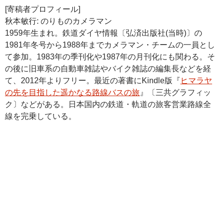
[寄稿者プロフィール]
秋本敏行: のりものカメラマン
1959年生まれ。鉄道ダイヤ情報〔弘済出版社(当時)〕の
1981年冬号から1988年までカメラマン・チームの一員とし
て参加。1983年の季刊化や1987年の月刊化にも関わる。そ
の後に旧車系の自動車雑誌やバイク雑誌の編集長などを経
て、2012年よりフリー。最近の著書にKindle版『
ヒマラヤ
の先を目指した遥かなる路線バスの旅
』〔三共グラフィッ
ク〕などがある。日本国内の鉄道・軌道の旅客営業路線全
線を完乗している。