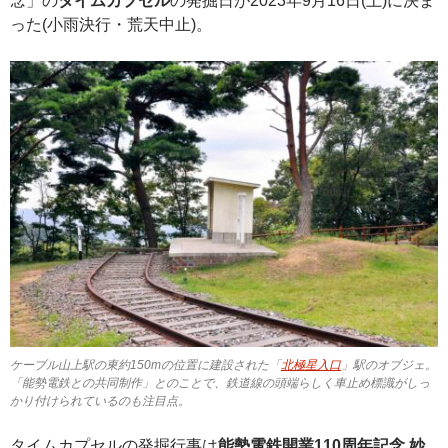
念」の
タイムカプセル
の発掘日が2023年9月16日(土)に決ま
った(小雨決行・荒天中止)。
ケーブル山上駅の東約150mの位置に建設された「
北極星入口
」駅のオブジェ。
「能勢電鉄との共同制作」とのことで、鉄道線の頭端らしく車止め標識がしっ
かり付けられているのも注目点。
タイムカプセルの発掘行事は
能勢電鉄開業110周年記念 妙