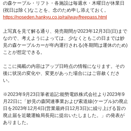
の森ケーブル・リフト・各施設は毎週水・木曜日が休業日
(祝日は除く)なことを、念のため申し添えておく。
https://noseden.hankyu.co.jp/railway/freepass.html
上写真を見て解る通り、発売期間が2023年12月3日(日)まで
なので、考えようによっては、少なくともこの日までは妙
見の森ケーブルカーが年内運行される(冬期間は運休のため)
ことが想定できる。
ここに掲載の内容はアップ日時点の情報になります。その
後に状況の変化や、変更があった場合にはご容赦くださ
い。
※2023年9月23日筆者追記:能勢電鉄株式会社より2023年9
月22日に「妙見の森関連事業および索道線(ケーブル)の廃止
日を2023年12月4日(営業最終日12月3日)に繰り上げる旨の
廃止届を近畿運輸局長宛に提出いたしました。」の発表が
ありました。