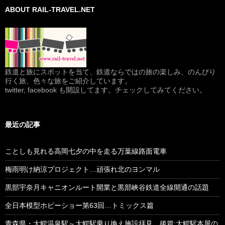
ABOUT RAIL-TRAVEL.NET
鉄道と旅にスポットを当て、鉄道ならではの旅の楽しみ、のんびり
行く旅、色々な旅をご紹介しています。
twitter, facebook も開設してます。チェックしてみてください。
最近の記事
ことしも見れる高岡七夕の中を走る万葉線路面電車
梅雨明け納涼プロジェクト…頑張れ北のヨンマル
黒部宇奈月キャニオンルート開業と黒部峡谷鉄道全線開通の話題
全日本模型ホビーショー第63回…トミックス篇
青森県・大鰐温泉駅～大鰐駅乗り換え施設拝見…後篇:大鰐駅本屋の