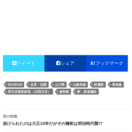
ツイート
シェア
ブックマーク
MUSEUM
名所・旧跡
山口県
山陰本線
終着駅
美祢線
西日本旅客鉄道（JR西日本）
資料館
駅・鉄道施設
投
前の投稿
稿
架けられたのは大正10年だがその橋桁は明治時代製!?