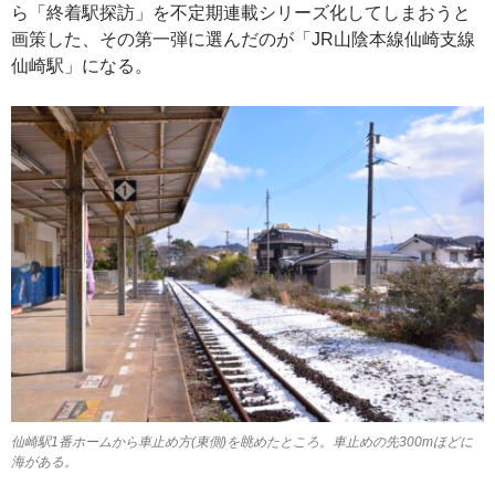
ら「終着駅探訪」を不定期連載シリーズ化してしまおうと
画策した、その第一弾に選んだのが「JR山陰本線仙崎支線
仙崎駅」になる。
仙崎駅1番ホームから車止め方(東側)を眺めたところ。車止めの先300mほどに
海がある。