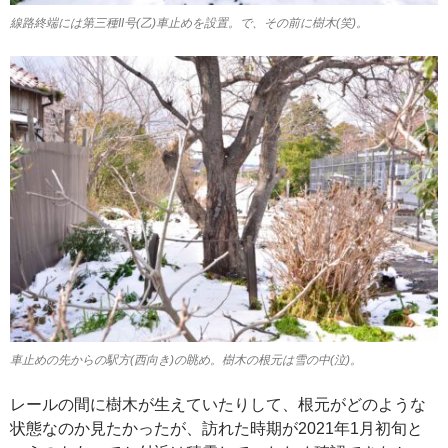
線路終端には第三種II号(乙)車止めを設置。で、その前に樹木(笑)。
車止めの先からの駅方(西向き)の眺め。樹木の根元は雪の中(泣)。
レールの間に樹木が生えていたりして、根元がどのような
状態なのか見たかったが、訪れた時期が2021年1月初旬と