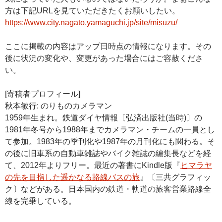
方は下記URLを見ていただきたくお願いしたい。
https://www.city.nagato.yamaguchi.jp/site/misuzu/
ここに掲載の内容はアップ日時点の情報になります。その
後に状況の変化や、変更があった場合にはご容赦くださ
い。
[寄稿者プロフィール]
秋本敏行: のりものカメラマン
1959年生まれ。鉄道ダイヤ情報〔弘済出版社(当時)〕の
1981年冬号から1988年までカメラマン・チームの一員とし
て参加。1983年の季刊化や1987年の月刊化にも関わる。そ
の後に旧車系の自動車雑誌やバイク雑誌の編集長などを経
て、2012年よりフリー。最近の著書にKindle版『
ヒマラヤ
の先を目指した遥かなる路線バスの旅
』〔三共グラフィッ
ク〕などがある。日本国内の鉄道・軌道の旅客営業路線全
線を完乗している。