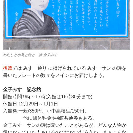
わたしと小鳥と鈴と 詩:金子みすゞ
後篇
では みすゞ通り に掲げられている みすゞサン の詩を
書いたプレートの数々をメインにお届けしよう。
金子みすゞ記念館
開館時間:9時～17時(入館は16時30分まで)
休館日:12月29日～1月1日
入館料:一般/350円、小中高校生/150円、
他に団体料金や4館共通券もある。
金子みすゞサンの詩は聞いたことがあるが、どんな人物か
気になっていた人もいるのではないだろうか。まぁこんな