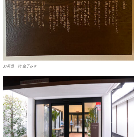
お風呂 詩:金子みすゞ