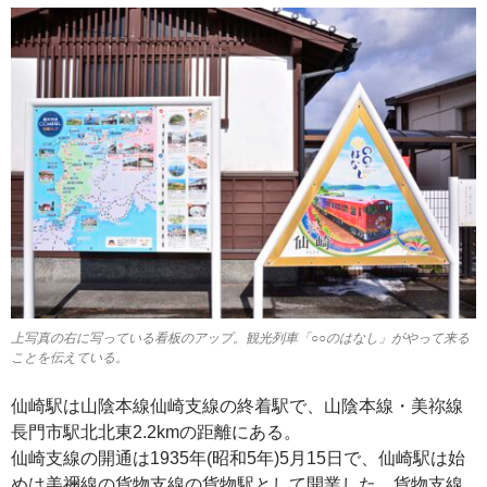
上写真の右に写っている看板のアップ。観光列車「○○のはなし」がやって来る
ことを伝えている。
仙崎駅は山陰本線仙崎支線の終着駅で、山陰本線・美祢線
長門市駅北北東2.2kmの距離にある。
仙崎支線の開通は1935年(昭和5年)5月15日で、仙崎駅は始
めは美禰線の貨物支線の貨物駅として開業した。貨物支線