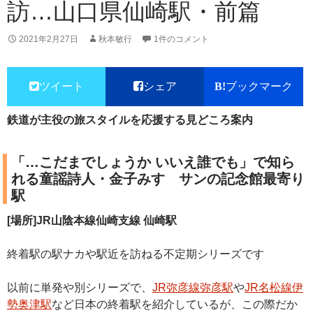
訪…山口県仙崎駅・前篇
2021年2月27日
秋本敏行
1件のコメント
ツイート
シェア
ブックマーク
鉄道が主役の旅スタイルを応援する見どころ案内
「…こだまでしょうか いいえ誰でも」で知ら
れる童謡詩人・金子みすゞサンの記念館最寄り
駅
[場所]JR山陰本線仙崎支線 仙崎駅
終着駅の駅ナカや駅近を訪ねる不定期シリーズです
以前に単発や別シリーズで、
JR弥彦線弥彦駅
や
JR名松線伊
勢奥津駅
など日本の終着駅を紹介しているが、この際だか