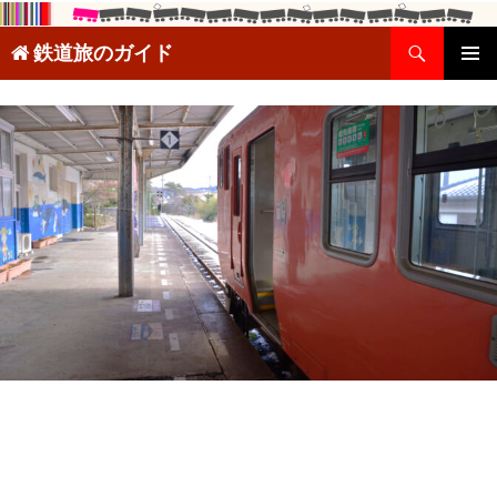
検
鉄道旅のガイド
索
コ
メインメ
ン
ニュー
テ
ン
ツ
へ
ス
キ
ッ
プ