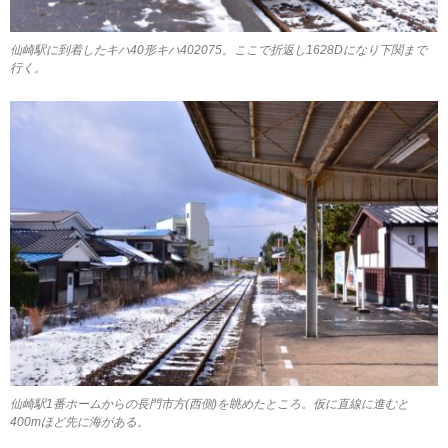
仙崎駅に到着したキハ40形キハ402075。ここで折返し1628Dになり下関まで
行く。
仙崎駅1番ホームからの長門市方(西側)を眺めたところ。仮に直線に進むと
400mほど先に海がある。