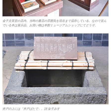
金子文英堂の店内。当時の書店の雰囲気を現在まで温存している。なので並ん
でいる本は展示品。お買い物は本館ミュージアムショップにてどうぞ。
井戸の上には「井戸ばたで」。詩:金子みすゞ