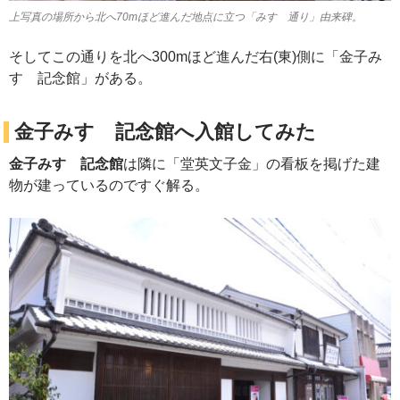
上写真の場所から北へ70mほど進んだ地点に立つ「みすゞ通り」由来碑。
そしてこの通りを北へ300mほど進んだ右(東)側に「金子み
すゞ記念館」がある。
金子みすゞ記念館へ入館してみた
金子みすゞ記念館
は隣に「堂英文子金」の看板を掲げた建
物が建っているのですぐ解る。