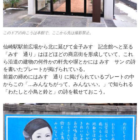
このドアの向こうは本館で、ここから先は撮影禁止。
仙崎駅駅前広場から北に延びて金子みすゞ記念館へと至る
「みすゞ通り」はほどほどの商店街を形成していて、これ
ら沿道の建物の何件かの軒先や塀とかには みすゞサン の詩
を書いたプレートが掲げられている。
前篇の締めにはみすゞ通り に掲げられているプレートの中
からこの「…みんなちがって、みんないい。」で知られる
「わたしと小鳥と鈴と」の詩を載せておこう。