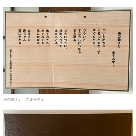
燕の母さん 詩:金子みすゞ