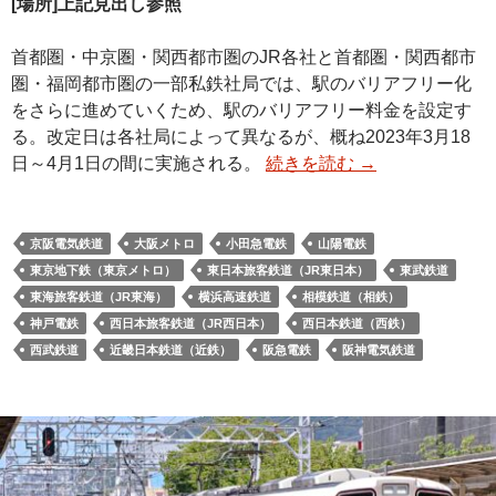
[場所]上記見出し参照
首都圏・中京圏・関西都市圏のJR各社と首都圏・関西都市
圏・福岡都市圏の一部私鉄社局では、駅のバリアフリー化
をさらに進めていくため、駅のバリアフリー料金を設定す
る。改定日は各社局によって異なるが、概ね2023年3月18
日～4月1日の間に実施される。
続きを読む
→
京阪電気鉄道
大阪メトロ
小田急電鉄
山陽電鉄
東京地下鉄（東京メトロ）
東日本旅客鉄道（JR東日本）
東武鉄道
東海旅客鉄道（JR東海）
横浜高速鉄道
相模鉄道（相鉄）
神戸電鉄
西日本旅客鉄道（JR西日本）
西日本鉄道（西鉄）
西武鉄道
近畿日本鉄道（近鉄）
阪急電鉄
阪神電気鉄道