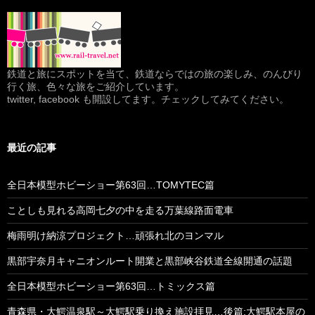
鉄道と旅にスポットを当て、鉄道ならではの旅の楽しみ、のんびり
行く旅、色々な旅をご紹介しています。
twitter, facebook も開設してます。チェックしてみてください。
最近の記事
全日本模型ホビーショー第63回…TOMYTEC篇
ことしも見れる高岡七夕の中を走る万葉線路面電車
梅雨明け納涼プロジェクト…頑張れ北のヨンマル
黒部宇奈月キャニオンルート開業と黒部峡谷鉄道全線開通の話題
全日本模型ホビーショー第63回…トミックス篇
青森県・大鰐温泉駅～大鰐駅乗り換え施設拝見…後篇:大鰐駅本屋の