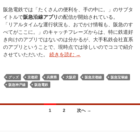
阪急電鉄では「たくさんの便利を、手の中に。」のサブタ
イトルで
阪急沿線アプリ
の配信が開始されている。
「リアルタイムな運行状況も、おでかけ情報も、阪急のす
べてがここに。」のキャッチフレーズからは、特に鉄道好
き向けのアプリではないのは分かるが、大手私鉄会社直系
のアプリということで、現時点では珍しいのでココで紹介
させていただいた。
続きを読む
→
グッズ
京都府
兵庫県
大阪府
阪急京都線
阪急宝塚線
阪急神戸線
阪急電鉄
投
1
2
次へ →
稿
ナ