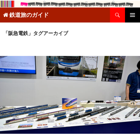
検
鉄道旅のガイド
索
コ
メインメ
ン
ニュー
テ
「阪急電鉄」タグアーカイブ
ン
ツ
へ
ス
キ
ッ
プ