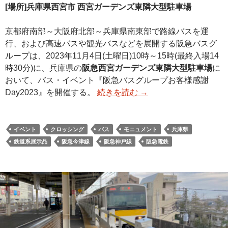
[場所]兵庫県西宮市 西宮ガーデンズ東隣大型駐車場
京都府南部～大阪府北部～兵庫県南東部で路線バスを運
行、および高速バスや観光バスなどを展開する阪急バスグ
ループは、2023年11月4日(土曜日)10時～15時(最終入場14
時30分)に、兵庫県の
阪急西宮ガーデンズ東隣大型駐車場
に
おいて、バス・イベント『阪急バスグループお客様感謝
Day2023』を開催する。
続きを読む
→
イベント
クロッシング
バス
モニュメント
兵庫県
鉄道系展示品
阪急今津線
阪急神戸線
阪急電鉄