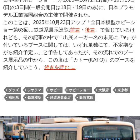
(日)の3日間(一般公開日は18日・19日のみ)に、日本プラモ
デル工業協同組合の主催で開催された。
このことは、2025年10月23日アップ「全日本模型ホビーシ
ョー第63回…鉄道系展示巡覧:
前篇
・
後篇
」で報じているけ
れども、その記事の中で「出展メーカー名の末尾に『♥』が
付いているブースに関しては、いずれ単独にて、不定期な
がら紹介予定…」と予告してあったが、その流れでのブー
ス展示品の中から、この度は「カトー(KATO)」のブースを
紹介していこう。
続きを読む
→
グッズ
ジオラマ
ホビー
ホビーショー
大阪府
東京都
福岡県
鉄道模型
鉄道系飲食店
阪急電鉄