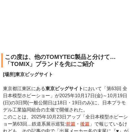
この度は、他のTOMYTEC製品と分けて…
「TOMIX」ブランドを先にご紹介
[場所]東京ビッグサイト
東京都江東区にある
東京ビッグサイト
において「第63回 全
日本模型ホビーショー」が2025年10月17日(金)～10月19日
(日)の3日間(一般公開日は18日・19日のみ)に、日本プラモ
デル工業協同組合の主催で開催された。
このことは、2025年10月23日アップ「全日本模型ホビーシ
ョー第63回…鉄道系展示巡覧:
前篇
・
後篇
」で報じているけ
れども、その記事の中で「出展メーカー名の末尾に『♥』が