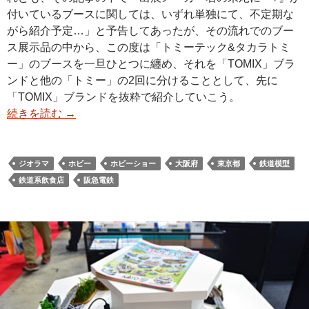
付いているブースに関しては、いずれ単独にて、不定期な
がら紹介予定…」と予告してあったが、その流れでのブー
ス展示品の中から、この度は「トミーテック&タカラトミ
ー」のブースを一旦ひとつに纏め、それを「TOMIX」ブラ
ンドと他の「トミー」の2回に分けることとして、先に
「TOMIX」ブランドを抜粋で紹介していこう。
続きを読む
→
ジオラマ
ホビー
ホビーショー
大阪府
東京都
鉄道模型
鉄道系飲食店
阪急電鉄