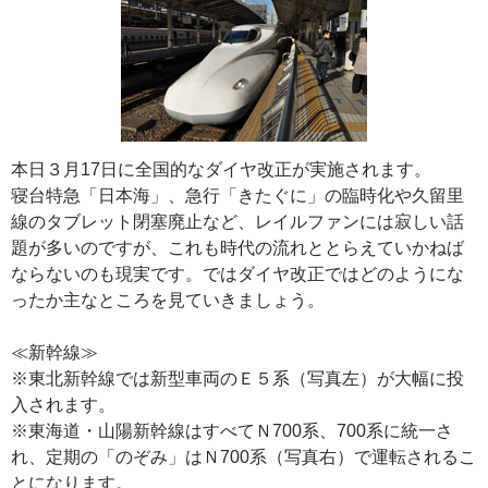
本日３月17日に全国的なダイヤ改正が実施されます。
寝台特急「日本海」、急行「きたぐに」の臨時化や久留里
線のタブレット閉塞廃止など、レイルファンには寂しい話
題が多いのですが、これも時代の流れととらえていかねば
ならないのも現実です。ではダイヤ改正ではどのようにな
ったか主なところを見ていきましょう。
≪新幹線≫
※東北新幹線では新型車両のＥ５系（写真左）が大幅に投
入されます。
※東海道・山陽新幹線はすべてＮ700系、700系に統一さ
れ、定期の「のぞみ」はＮ700系（写真右）で運転されるこ
とになります。