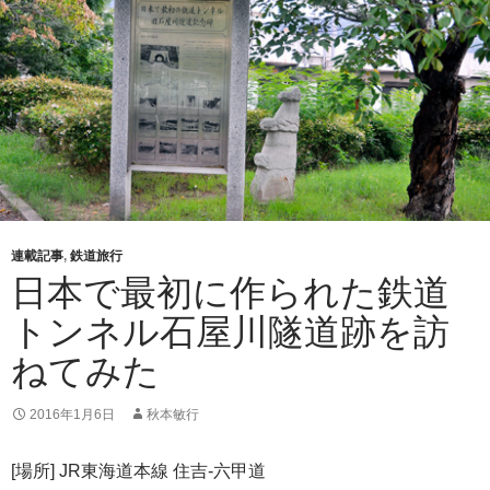
連載記事
,
鉄道旅行
日本で最初に作られた鉄道
トンネル石屋川隧道跡を訪
ねてみた
2016年1月6日
秋本敏行
[場所] JR東海道本線 住吉-六甲道