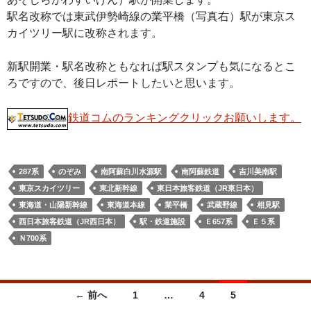
駅名改称では東武伊勢崎線の業平橋（写真右）駅が東京ス
カイツリー駅に改称されます。
新駅開業・駅名改称ともなれば駅スタンプも気になるとこ
ろですので、後日レポートしたいと思います。
鉄道コムのランキングクリックお願いします。
287系
のぞみ
南阿蘇白川水源駅
南阿蘇鉄道
吉川美南駅
東京スカイツリー
東北新幹線
東日本旅客鉄道（JR東日本）
東海道・山陽新幹線
東海道本線
業平橋
武蔵野線
相見駅
西日本旅客鉄道（JR西日本）
駅・鉄道施設
Ｅ657系
Ｅ５系
Ｎ700系
投
← 前へ
1
…
4
5