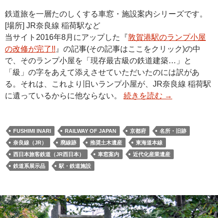
鉄道旅を一層たのしくする車窓・施設案内シリーズです。
[場所] JR奈良線 稲荷駅など
当サイト2016年8月にアップした『
敦賀港駅のランプ小屋
の改修が完了!!
』の記事(その記事はここをクリック)の中
で、そのランプ小屋を「現存最古級の鉄道建築…」と
「級」の字をあえて添えさせていただいたのには訳があ
る。それは、これより旧いランプ小屋が、JR奈良線 稲荷駅
に遺っているからに他ならない。
続きを読む
→
FUSHIMI INARI
RAILWAY OF JAPAN
京都府
名所・旧跡
奈良線（JR）
廃線跡
推奨土木遺産
東海道本線
西日本旅客鉄道（JR西日本）
車窓案内
近代化産業遺産
鉄道系展示品
駅・鉄道施設