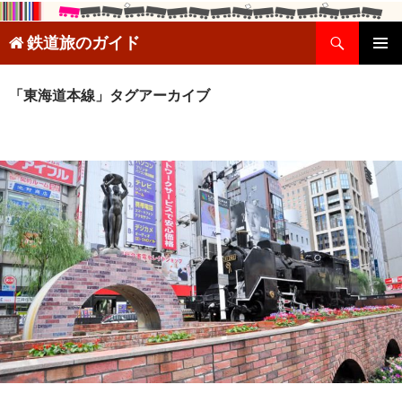
検
鉄道旅のガイド
索
コ
メインメ
ン
ニュー
テ
「東海道本線」タグアーカイブ
ン
ツ
へ
ス
キ
ッ
プ