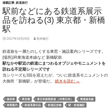
連載記事
,
鉄道旅行
駅前などにある鉄道系展示
品を訪ねる(3) 東京都・新橋
駅
2017年10月24日
秋本敏行
鉄道旅を一層たのしくする車窓・施設案内シリーズです。
[場所]JR東海道本線など 新橋駅前
駅なかや駅近の鉄道にまつわるオブジェやモニュメントを
訪ねる不定期シリーズです
当シリーズも3回を迎えたが、ついに鉄道系モニュメントの
大御所「新橋駅」が登場だ。
続きを読む
→
保存車
東京都
東日本旅客鉄道（JR東日本）
東海道本線
車窓案内
鉄道系展示品
鉄道記念物
駅・鉄道施設