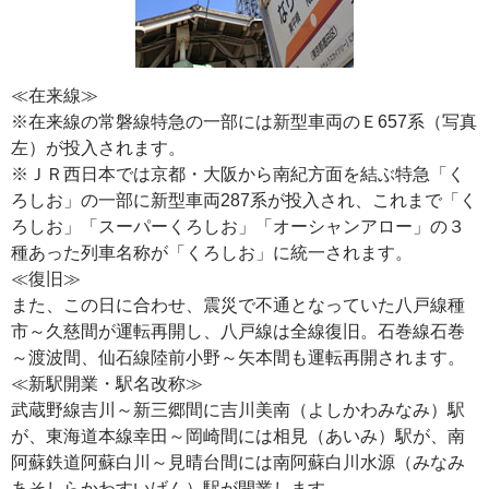
≪在来線≫
※在来線の常磐線特急の一部には新型車両のＥ657系（写真
左）が投入されます。
※ＪＲ西日本では京都・大阪から南紀方面を結ぶ特急「く
ろしお」の一部に新型車両287系が投入され、これまで「く
ろしお」「スーパーくろしお」「オーシャンアロー」の３
種あった列車名称が「くろしお」に統一されます。
≪復旧≫
また、この日に合わせ、震災で不通となっていた八戸線種
市～久慈間が運転再開し、八戸線は全線復旧。石巻線石巻
～渡波間、仙石線陸前小野～矢本間も運転再開されます。
≪新駅開業・駅名改称≫
武蔵野線吉川～新三郷間に吉川美南（よしかわみなみ）駅
が、東海道本線幸田～岡崎間には相見（あいみ）駅が、南
阿蘇鉄道阿蘇白川～見晴台間には南阿蘇白川水源（みなみ
あそしらかわすいげん）駅が開業します。