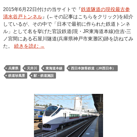
2015年6月22日付けの当サイトで『
鉄道隧道の現役最古参
清水谷戸トンネル
』(←その記事はこちらをクリック)を紹介
しているが、その中で「日本で最初に作られた鉄道トンネ
ル」として名を挙げた官設鉄道(現・JR東海道本線)住吉-三
ノ宮間にある石屋川隧道(兵庫県神戸市東灘区)跡を訪ねてみ
た。
続きを読む
→
兵庫県
天井川
東海道本線
西日本旅客鉄道（JR西日本）
鉄道珍風景
駅・鉄道施設